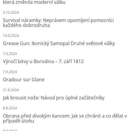
která změnila moderní válku
3.10.2024
Survival náramky: Neprávem opomíjení pomocníci
každého dobrodruha
14.9.2024
Grease Gun: Ikonický Samopal Druhé světové války
7.9.2024
Výročí bitvy u Borodina – 7. září 1812
7.9.2024
Oradour sur Glane
31.8.2024
Jak brousit nože: Návod pro úplné začátečníky
8.8.2024
Obrana před divokým kancem: Jak se chránit a co dělat v
případě útoku