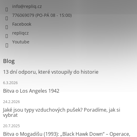
info
@
repliq.cz
776069079 (PO-PÁ 08 - 15:00)
Facebook
repliqcz
Youtube
Blog
13 dní odporu, které vstoupily do historie
6.3.2026
Bitva o Los Angeles 1942
24.2.2026
Jaké jsou typy vzduchových pušek? Poradíme, jak si
vybrat
20.7.2025
Bitva o Mogadišu (1993): „Black Hawk Down“ – Operace,