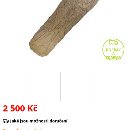
Z
D
A
R
M
A
2 500 Kč
Měrná
cena: