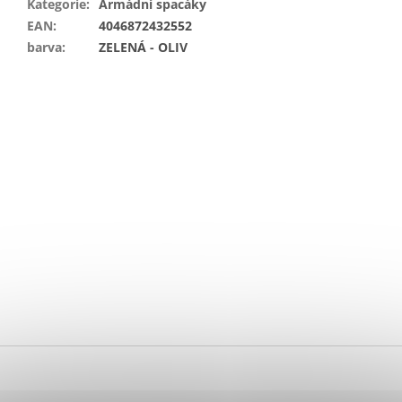
Kategorie
:
Armádní spacáky
EAN
:
4046872432552
barva
:
ZELENÁ - OLIV
Z
á
p