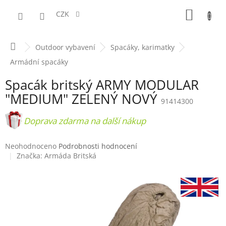
Přejít
NÁKUPN
na
CZK
obsah
KOŠÍK
Domů
Outdoor vybavení
Spacáky, karimatky
Armádní spacáky
Spacák britský ARMY MODULAR
"MEDIUM" ZELENÝ NOVÝ
91414300
+ Doprava zdarma na další nákup
Průměrné
Neohodnoceno
Podrobnosti hodnocení
hodnocení
Značka:
Armáda Britská
produktu
je
0,0
z
5
hvězdiček.