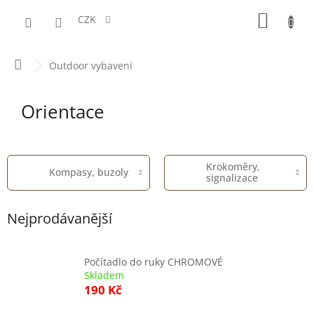
Přejít
NÁKUPN
na
CZK
obsah
KOŠÍK
Domů
Outdoor vybavení
Orientace
Krokoměry,
Kompasy, buzoly
signalizace
Nejprodávanější
Počítadlo do ruky CHROMOVÉ
Skladem
190 Kč