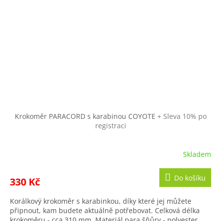
Krokoměr PARACORD s karabinou COYOTE
+ Sleva 10% po
registraci
Skladem
Do košíku
330 Kč
Korálkový krokoměr s karabinkou, díky které jej můžete
připnout, kam budete aktuálně potřebovat. Celková délka
krokoměru - cca 310 mm. Materiál para šňůry - polyester,