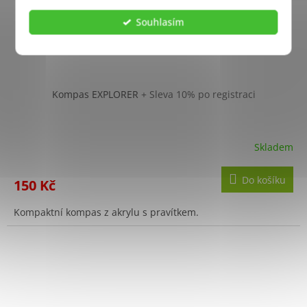
Souhlasím
Kompas EXPLORER
+ Sleva 10% po registraci
Skladem
Do košíku
150 Kč
Kompaktní kompas z akrylu s pravítkem.