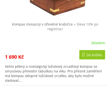
Kompas mosazný v dřevěné krabičce
+ Sleva 10% po
registraci
Skladem
Průměrné
hodnocení
produktu
Do košíku
1 690 Kč
je
5,0
Velmi pěkný a nostalgický ložiskový zrcadlový kompas se
z
sinusovou převodní tabulkou na víku. Pro přesné zaměření
5
má kompas sklopné ložiskové zrcátko, aby bylo možné
hvězdiček.
sledovat...