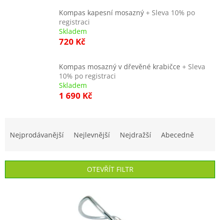
Kompas kapesní mosazný
+ Sleva 10% po
registraci
Skladem
720 Kč
Kompas mosazný v dřevěné krabičce
+ Sleva
10% po registraci
Skladem
1 690 Kč
Ř
a
Nejprodávanější
Nejlevnější
Nejdražší
Abecedně
z
e
n
OTEVŘÍT FILTR
í
p
V
r
ý
o
p
d