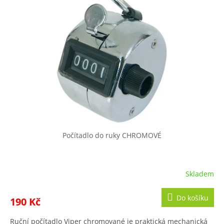
i
u
s
k
p
t
r
ů
o
d
u
k
t
ů
Počítadlo do ruky CHROMOVÉ
Skladem
Do košíku
190 Kč
Ruční počítadlo Viper chromované je praktická mechanická