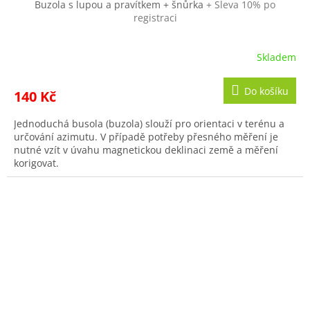
Buzola s lupou a pravítkem + šnůrka
+ Sleva 10% po
registraci
Skladem
Do košíku
140 Kč
Jednoduchá busola (buzola) slouží pro orientaci v terénu a
určování azimutu. V případě potřeby přesného měření je
nutné vzít v úvahu magnetickou deklinaci země a měření
korigovat.