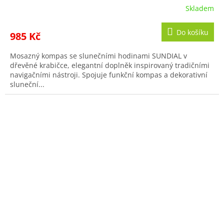
Skladem
Průměrné
hodnocení
produktu
Do košíku
985 Kč
je
5,0
Mosazný kompas se slunečními hodinami SUNDIAL v
z
dřevěné krabičce, elegantní doplněk inspirovaný tradičními
5
navigačními nástroji. Spojuje funkční kompas a dekorativní
hvězdiček.
sluneční...