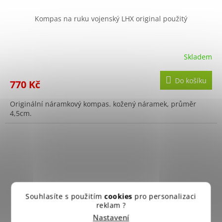
Kompas na ruku vojenský LHX original použitý
Skladem
Do košíku
770 Kč
Originální náramkový kompas. kožený náramek, průměr
4,5cm.
Souhlasíte s použitím
cookies
pro personalizaci
reklam ?
Nastavení