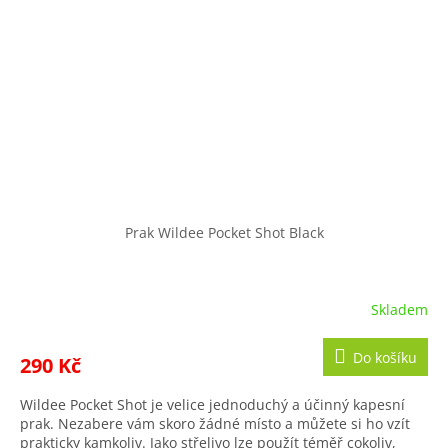
Prak Wildee Pocket Shot Black
Skladem
Průměrné
hodnocení
produktu
Do košíku
290 Kč
je
4,7
Wildee Pocket Shot je velice jednoduchý a účinný kapesní
z
prak. Nezabere vám skoro žádné místo a můžete si ho vzít
5
prakticky kamkoliv. Jako střelivo lze použít téměř cokoliv,
hvězdiček.