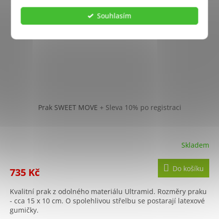
Souhlasím
Prak SWEET MOVE
+ Sleva 10% po registraci
Skladem
Do košíku
735 Kč
Kvalitní prak z odolného materiálu Ultramid. Rozměry praku
- cca 15 x 10 cm. O spolehlivou střelbu se postarají latexové
gumičky.