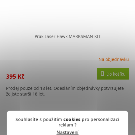
Prak Laser Hawk MARKSMAN KIT
Na objednávku
Do košíku
395 Kč
Prodej pouze od 18 let. Odesláním objednávky potvrzujete
že jste starší 18 let.
Souhlasíte s použitím
cookies
pro personalizaci
reklam ?
Nastavení