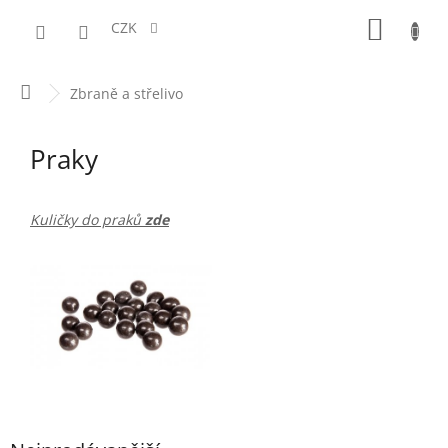
Přejít
NÁKUPN
na
CZK
obsah
KOŠÍK
Domů
Zbraně a střelivo
Praky
Kuličky do praků
zde