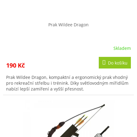
Prak Wildee Dragon
Skladem
Průměrné
hodnocení
produktu
Do košíku
190 Kč
je
4,7
Prak Wildee Dragon, kompaktní a ergonomický prak vhodný
z
pro rekreační střelbu i trénink. Díky světlovodným mířidlům
5
nabízí lepší zamíření a vyšší přesnost.
hvězdiček.