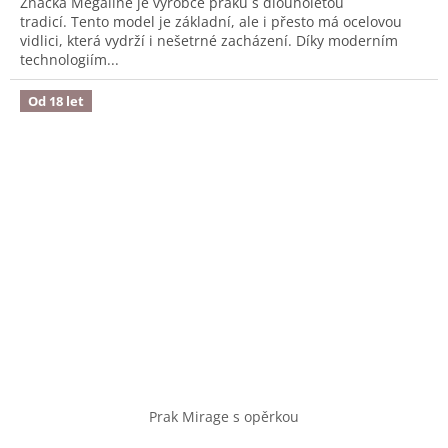
Značka Megaline je výrobce praků s dlouholetou
tradicí. Tento model je základní, ale i přesto má ocelovou
vidlici, která vydrží i nešetrné zacházení. Díky moderním
technologiím...
Od 18 let
Prak Mirage s opěrkou