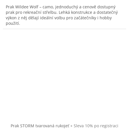
3,5
Prak Wildee Wolf – camo, jednoduchý a cenově dostupný
z
prak pro rekreační střelbu. Lehká konstrukce a dostatečný
5
výkon z něj dělají ideální volbu pro začátečníky i hobby
hvězdiček.
použití.
Prak STORM tvarovaná rukojeť
+ Sleva 10% po registraci