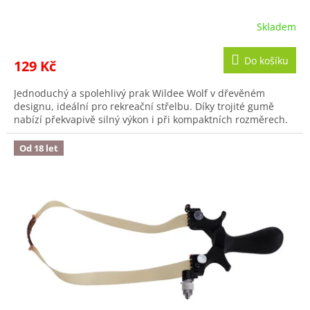
Skladem
Průměrné
hodnocení
produktu
Do košíku
129 Kč
je
3,6
Jednoduchý a spolehlivý prak Wildee Wolf v dřevěném
z
designu, ideální pro rekreační střelbu. Díky trojité gumě
5
nabízí překvapivě silný výkon i při kompaktních rozměrech.
hvězdiček.
Od 18 let