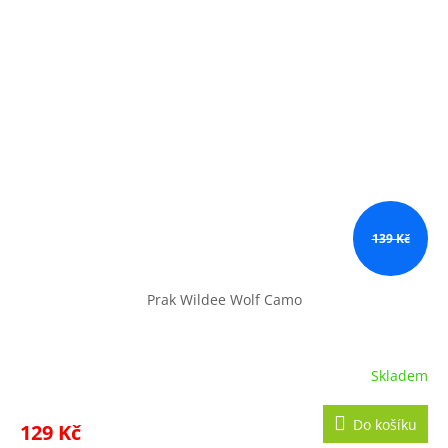
139 Kč
Prak Wildee Wolf Camo
Skladem
Průměrné
hodnocení
produktu
Do košíku
129 Kč
je