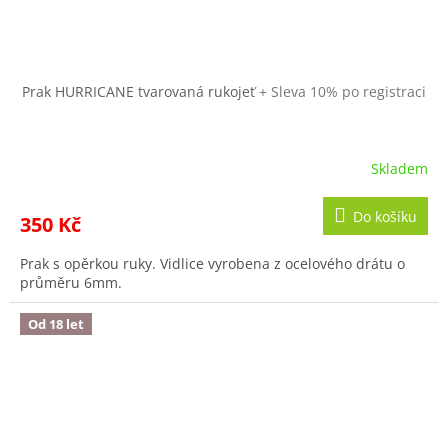
Prak HURRICANE tvarovaná rukojeť
+ Sleva 10% po registraci
Skladem
Do košíku
350 Kč
Prak s opěrkou ruky. Vidlice vyrobena z ocelového drátu o
průměru 6mm.
Od 18 let