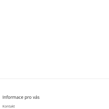
Z
á
p
a
Informace pro vás
t
Kontakt
í