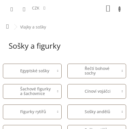
Přejít
NÁKUPN
na
CZK
obsah
KOŠÍK
Domů
Vlajky a sošky
Sošky a figurky
Řečtí bohové
Egyptské sošky
sochy
Šachové figurky
Cínoví vojáčci
a šachovnice
Figurky rytířů
Sošky andělů