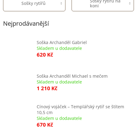
Sošky rytířů na
Sošky rytířů
koni
Nejprodávanější
Soška Archanděl Gabriel
Skladem u dodavatele
620 Kč
Soška Archanděl Michael s mečem
Skladem u dodavatele
1 210 Kč
Cínový vojáček – Templářský rytíř se štítem
10,5 cm
Skladem u dodavatele
670 Kč