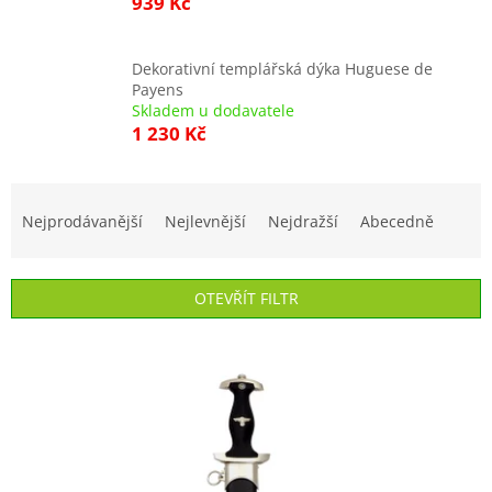
939 Kč
Dekorativní templářská dýka Huguese de
Payens
Skladem u dodavatele
1 230 Kč
Ř
a
Nejprodávanější
Nejlevnější
Nejdražší
Abecedně
z
e
n
OTEVŘÍT FILTR
í
p
V
r
ý
o
p
d
i
u
s
k
p
t