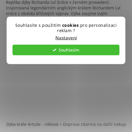
Replika dýky Richarda Lví Srdce v černém provedení,
inspirovaná legendárním anglickým králem Richardem Lví
srdce z období křížových výprav. Dýka zaujme svým
středověkým...
Souhlasíte s použitím
cookies
pro personalizaci
reklam ?
Nastavení
Souhlasím
Dýka krále Artuše - niklová
+ Doprava zdarma na další nákup