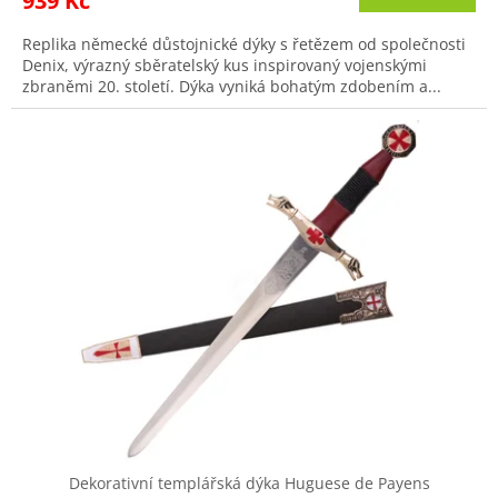
939 Kč
je
4,2
Replika německé důstojnické dýky s řetězem od společnosti
z
Denix, výrazný sběratelský kus inspirovaný vojenskými
5
zbraněmi 20. století. Dýka vyniká bohatým zdobením a...
hvězdiček.
Dekorativní templářská dýka Huguese de Payens