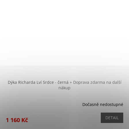
Dýka Richarda Lví Srdce - černá
+ Doprava zdarma na další
nákup
Dočasně nedostupné
DETAIL
1 160 Kč