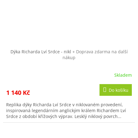
Dýka Richarda Lví Srdce - nikl
+ Doprava zdarma na další
nákup
Skladem
Do košíku
1 140 Kč
Replika dýky Richarda Lví Srdce v niklovaném provedení,
inspirovaná legendárním anglickým králem Richardem Lví
Srdce z období křížových výprav. Lesklý niklový povrch...