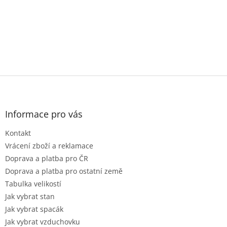
Z
á
p
a
Informace pro vás
t
Kontakt
í
Vrácení zboží a reklamace
Doprava a platba pro ČR
Doprava a platba pro ostatní země
Tabulka velikostí
Jak vybrat stan
Jak vybrat spacák
Jak vybrat vzduchovku