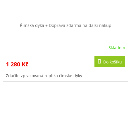
Římská dýka
+ Doprava zdarma na další nákup
Skladem
Do košíku
1 280 Kč
Zdařile zpracovaná replika římské dýky