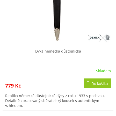
r
ů
o
d
u
k
t
ů
Dýka německá důstojnická
Skladem
Průměrné
hodnocení
produktu
Do košíku
779 Kč
je
4,3
Replika německé důstojnické dýky z roku 1933 s pochvou.
z
Detailně zpracovaný sběratelský kousek s autentickým
5
vzhledem.
hvězdiček.