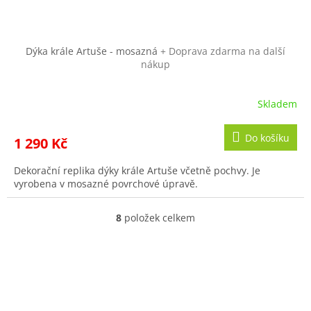
Dýka krále Artuše - mosazná
+ Doprava zdarma na další
nákup
Skladem
Do košíku
1 290 Kč
Dekorační replika dýky krále Artuše včetně pochvy. Je
vyrobena v mosazné povrchové úpravě.
8
položek celkem
O
v
l
á
d
a
c