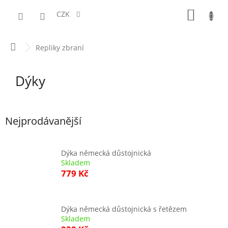
Přejít
NÁKUPN
na
CZK
obsah
KOŠÍK
Domů
Repliky zbraní
Dýky
Nejprodávanější
Dýka německá důstojnická
Skladem
779 Kč
Dýka německá důstojnická s řetězem
Skladem