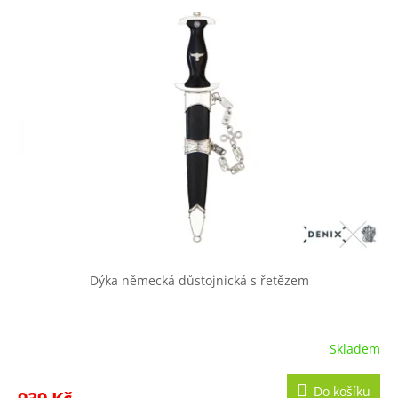
Dýka německá důstojnická s řetězem
Skladem
Průměrné
hodnocení
produktu
Do košíku