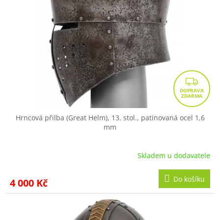
Z
D
A
R
Hrncová přilba (Great Helm), 13. stol., patinovaná ocel 1,6
mm
M
A
Skladem u dodavatele
Do košíku
4 000 Kč