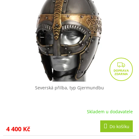
Z
D
A
R
Severská přilba, typ Gjermundbu
M
A
Skladem u dodavatele
Do košíku
4 400 Kč