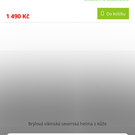
Do košíku
1 490 Kč
Brýlová vikinská severská helma z kůže