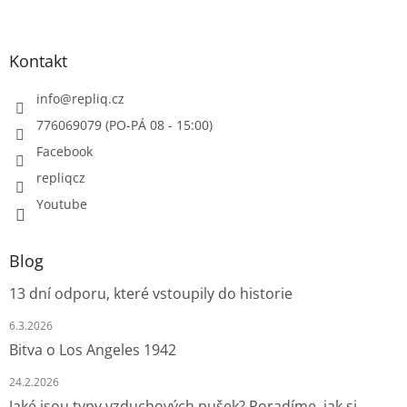
Kontakt
info
@
repliq.cz
776069079 (PO-PÁ 08 - 15:00)
Facebook
repliqcz
Youtube
Blog
13 dní odporu, které vstoupily do historie
6.3.2026
Bitva o Los Angeles 1942
24.2.2026
Jaké jsou typy vzduchových pušek? Poradíme, jak si