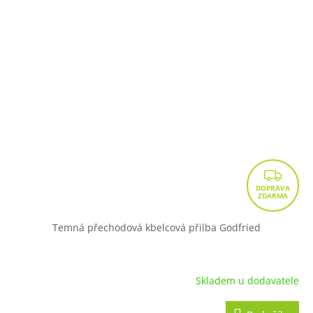
Z
D
A
R
Temná přechodová kbelcová přilba Godfried
M
A
Skladem u dodavatele