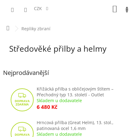
Přejít
NÁKUPN
na
CZK
obsah
KOŠÍK
Domů
Repliky zbraní
Středověké přilby a helmy
Nejprodávanější
Křižácká přilba s obličejovým štítem –
Z
Přechodný typ 13. století - Outlet
Skladem u dodavatele
D
6 480 Kč
A
R
Hrncová přilba (Great Helm), 13. stol.,
M
Z
patinovaná ocel 1,6 mm
A
Skladem u dodavatele
D