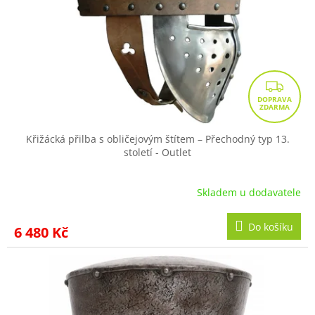
r
ů
o
d
u
k
t
Z
ů
D
A
R
Křižácká přilba s obličejovým štítem – Přechodný typ 13.
století - Outlet
M
A
Skladem u dodavatele
Do košíku
6 480 Kč