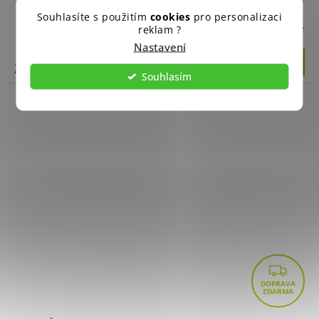
Souhlasíte s použitím
cookies
pro personalizaci
Skladem u dodavatele
reklam ?
Nastavení
Do košíku
2 940 Kč
Souhlasím
Z
D
A