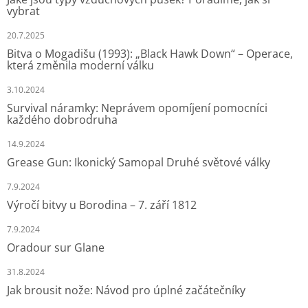
vybrat
20.7.2025
Bitva o Mogadišu (1993): „Black Hawk Down“ – Operace,
která změnila moderní válku
3.10.2024
Survival náramky: Neprávem opomíjení pomocníci
každého dobrodruha
14.9.2024
Grease Gun: Ikonický Samopal Druhé světové války
7.9.2024
Výročí bitvy u Borodina – 7. září 1812
7.9.2024
Oradour sur Glane
31.8.2024
Jak brousit nože: Návod pro úplné začátečníky