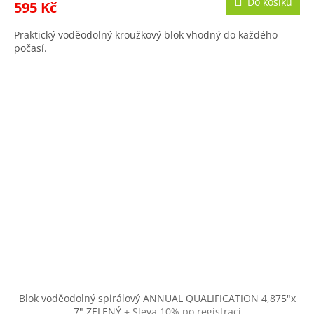
Do košíku
595 Kč
Praktický voděodolný kroužkový blok vhodný do každého
počasí.
Blok voděodolný spirálový ANNUAL QUALIFICATION 4,875"x
7" ZELENÝ
+ Sleva 10% po registraci