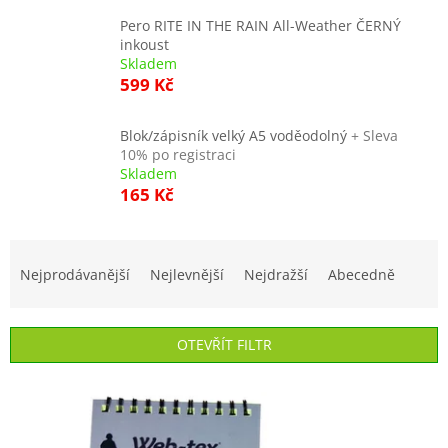
Pero RITE IN THE RAIN All-Weather ČERNÝ
inkoust
Skladem
599 Kč
Blok/zápisník velký A5 voděodolný
+ Sleva
10% po registraci
Skladem
165 Kč
Ř
a
Nejprodávanější
Nejlevnější
Nejdražší
Abecedně
z
e
n
OTEVŘÍT FILTR
í
p
V
r
ý
o
p
d