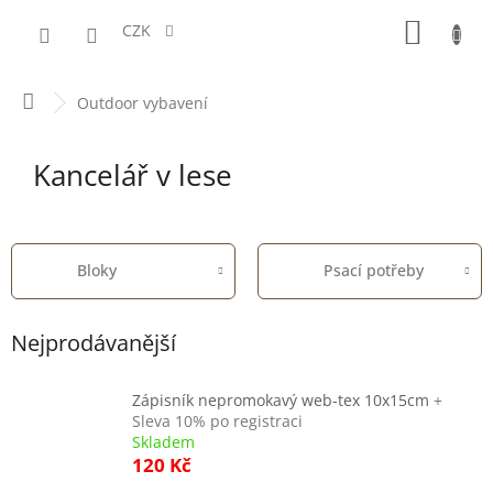
Přejít
NÁKUPN
na
CZK
obsah
KOŠÍK
Domů
Outdoor vybavení
Kancelář v lese
Bloky
Psací potřeby
Nejprodávanější
Zápisník nepromokavý web-tex 10x15cm
+
Sleva 10% po registraci
Skladem
120 Kč