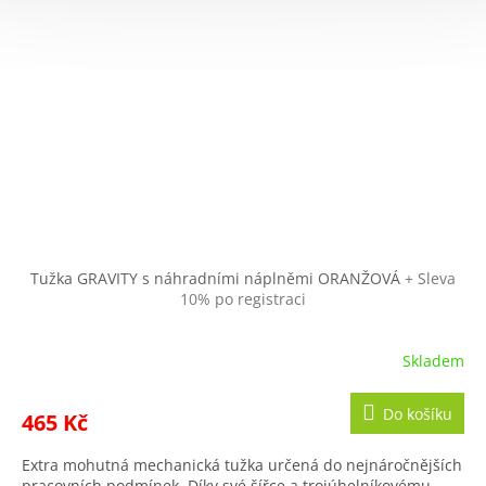
Tužka GRAVITY s náhradními náplněmi ORANŽOVÁ
+ Sleva
10% po registraci
Skladem
Do košíku
465 Kč
Extra mohutná mechanická tužka určená do nejnáročnějších
pracovních podmínek. Díky své šířce a trojúhelníkovému