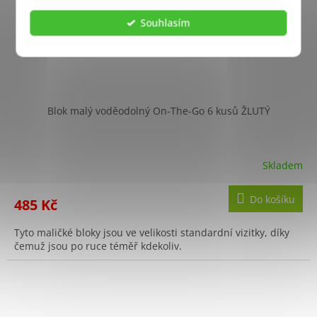
Souhlasím
Blok malý voděodolný On-The-Go 6 kusů ŽLUTÝ
Skladem
Do košíku
485 Kč
Tyto maličké bloky jsou ve velikosti standardní vizitky, díky
čemuž jsou po ruce téměř kdekoliv.