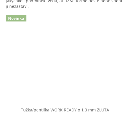
jakýchkoli podmínek. Voda, ať už ve formě deště nebo sněhu
ji nezastaví.
Novinka
Tužka/pentilka WORK READY ø 1,3 mm ŽLUTÁ