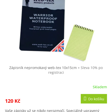
i
u
s
k
p
t
r
ů
o
d
u
k
t
ů
Zápisník nepromokavý web-tex 10x15cm
+ Sleva 10% po
registraci
Skladem
Do košíku
120 Kč
Vaše zápisky už se nikdy nerozmočí. Speciálně upravený