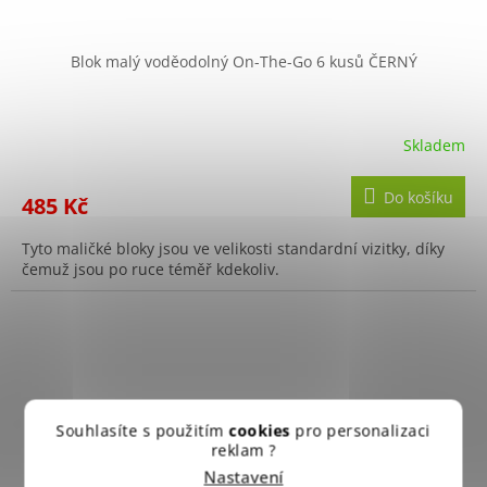
Blok malý voděodolný On-The-Go 6 kusů ČERNÝ
Skladem
Do košíku
485 Kč
Tyto maličké bloky jsou ve velikosti standardní vizitky, díky
čemuž jsou po ruce téměř kdekoliv.
Souhlasíte s použitím
cookies
pro personalizaci
reklam ?
Nastavení