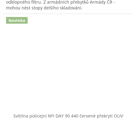
odklopného filtru. Z armádních přebytků Armády ČR -
mohou nést stopy delšího skladování.
Novinka
Svítilna policejní MY DAY 90 440 červené překrytí OLIV