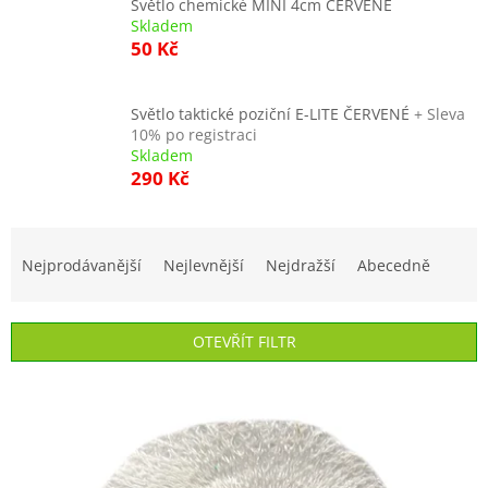
Světlo chemické MINI 4cm ČERVENÉ
Skladem
50 Kč
Světlo taktické poziční E-LITE ČERVENÉ
+ Sleva
10% po registraci
Skladem
290 Kč
Ř
a
Nejprodávanější
Nejlevnější
Nejdražší
Abecedně
z
e
n
OTEVŘÍT FILTR
í
p
V
r
ý
o
p
d
i
u