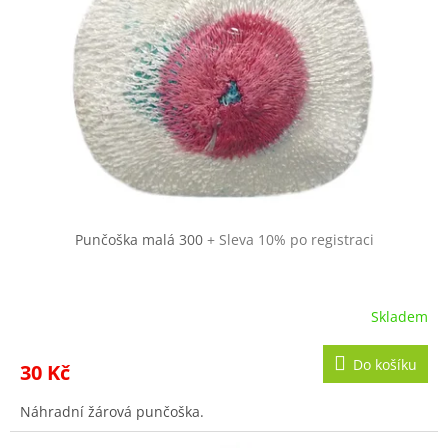
s
k
p
t
r
ů
o
d
u
k
t
ů
Punčoška malá 300
+ Sleva 10% po registraci
Skladem
Průměrné
hodnocení
produktu
Do košíku
30 Kč
je
5,0
Náhradní žárová punčoška.
z
5