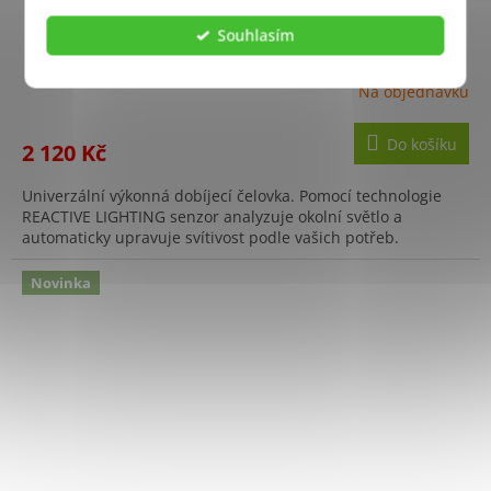
Svítilna čelová SWIFT RL PRO 2023 ČERNOŽLUTÁ
Souhlasím
Na objednávku
Do košíku
2 120 Kč
Univerzální výkonná dobíjecí čelovka. Pomocí technologie
REACTIVE LIGHTING senzor analyzuje okolní světlo a
automaticky upravuje svítivost podle vašich potřeb.
Novinka