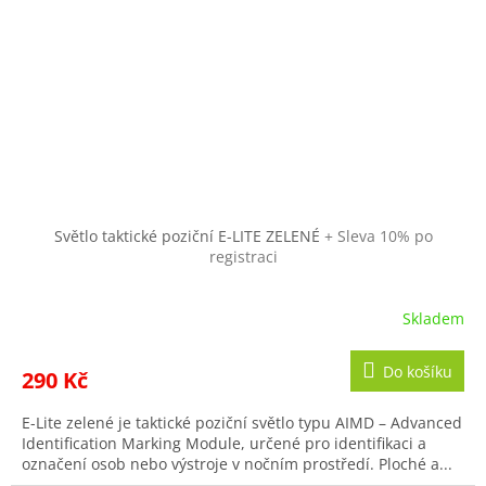
Světlo taktické poziční E-LITE ZELENÉ
+ Sleva 10% po
registraci
Skladem
Průměrné
hodnocení
produktu
Do košíku
290 Kč
je
2,0
E-Lite zelené je taktické poziční světlo typu AIMD – Advanced
z
Identification Marking Module, určené pro identifikaci a
5
označení osob nebo výstroje v nočním prostředí. Ploché a...
hvězdiček.