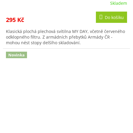
Skladem
Do košíku
295 Kč
Klasická plochá plechová svítilna MY DAY, včetně červeného
odklopného filtru. Z armádních přebytků Armády ČR -
mohou nést stopy delšího skladování.
Novinka