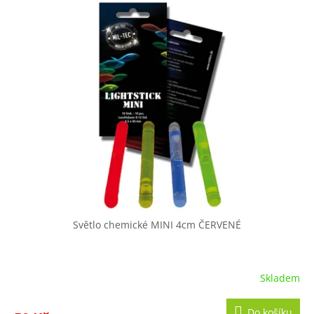
hvězdiček.
Světlo chemické MINI 4cm ČERVENÉ
Skladem
Do košíku