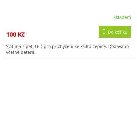
Skladem
Průměrné
hodnocení
produktu
Do košíku
100 Kč
je
5,0
Svítilna s pěti LED pro přichycení ke kšiltu čepice. Dodáváno
z
včetně baterií.
5
hvězdiček.