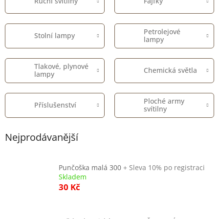
Ruční svítilny
Fajfky
Petrolejové
Stolní lampy
lampy
Tlakové, plynové
Chemická světla
lampy
Ploché army
Příslušenství
svítilny
Nejprodávanější
Punčoška malá 300
+ Sleva 10% po registraci
Skladem
30 Kč