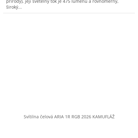
přírody), její světelný tok je 475 lumenů a rovnoměrný,
široký...
Svítilna čelová ARIA 1R RGB 2026 KAMUFLÁŽ