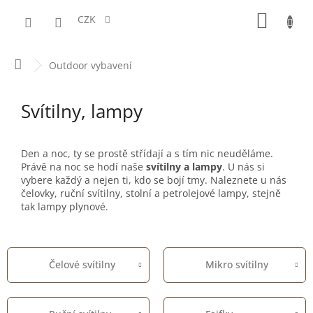
Přejít
NÁKUPN
na
CZK
obsah
KOŠÍK
Domů
Outdoor vybavení
Svítilny, lampy
Den a noc, ty se prostě střídají a s tím nic neuděláme.
Právě na noc se hodí naše
svítilny a lampy
. U nás si
vybere každý a nejen ti, kdo se bojí tmy. Naleznete u nás
čelovky, ruční svítilny, stolní a petrolejové lampy, stejně
tak lampy plynové.
Čelové svítilny
Mikro svítilny