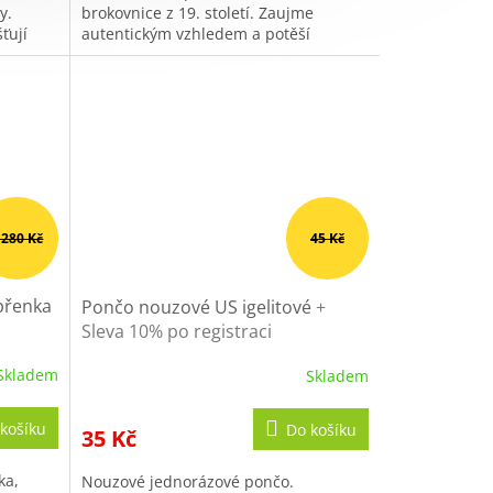
y.
brokovnice z 19. století. Zaujme
hvězdiček.
ťují
autentickým vzhledem a potěší
každého sběratele historických
střelných...
 280 Kč
45 Kč
epřenka
Pončo nouzové US igelitové
+
Sleva 10% po registraci
Skladem
Skladem
košíku
Do košíku
35 Kč
ka,
Nouzové jednorázové pončo.