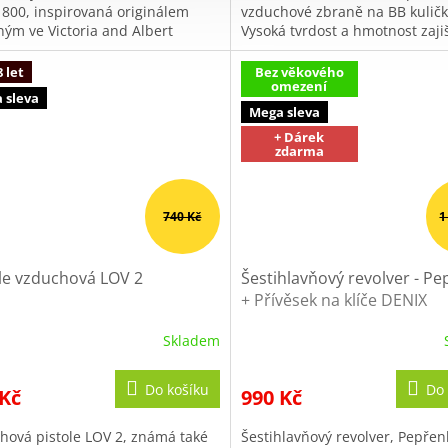
1800, inspirovaná originálem
vzduchové zbraně na BB kuličk
iček.
hvězdiček.
ným ve Victoria and Albert
Vysoká tvrdost a hmotnost zajiš
m v Londýně. Tato historická
stabilní let a výrazný dopad.
vychází z...
 let
Bez věkového
omezení
 sleva
Mega sleva
+ Dárek
zdarma
740 Kč
1
le vzduchová LOV 2
Šestihlavňový revolver - P
+ Přívěsek na klíče DENIX
Skladem
ěrné
Průměrné
cení
hodnocení
ktu
produktu
Do košíku
Do 
 Kč
990 Kč
je
5,0
hová pistole LOV 2, známá také
Šestihlavňový revolver, Pepřen
z