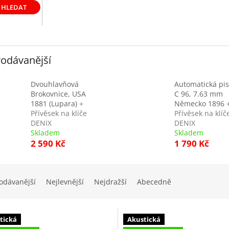
HLEDAT
odávanější
Dvouhlavňová
Automatická pis
Brokovnice, USA
C 96, 7.63 mm
1881 (Lupara)
+
Německo 1896
Přívěsek na klíče
Přívěsek na klíč
DENIX
DENIX
Skladem
Skladem
2 590 Kč
1 790 Kč
odávanější
Nejlevnější
Nejdražší
Abecedně
tická
Akustická