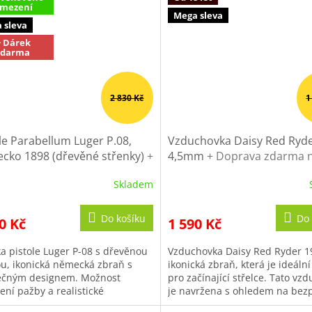
mezení
Mega sleva
 sleva
+ Dárek
zdarma
2 830 Kč
1
le Parabellum Luger P.08,
Vzduchovka Daisy Red Ryd
cko 1898 (dřevěné střenky)
+
4,5mm
+ Doprava zdarma n
sek na klíče DENIX
nákup
Skladem
ěrné
Průměrné
cení
hodnocení
ktu
produktu
Do košíku
Do 
0 Kč
1 590 Kč
je
4,0
ka pistole Luger P-08 s dřevěnou
Vzduchovka Daisy Red Ryder 1
z
u, ikonická německá zbraň s
ikonická zbraň, která je ideáln
5
ečným designem. Možnost
pro začínající střelce. Tato vz
iček.
hvězdiček.
ení pažby a realistické
je navržena s ohledem na bez
vání z ní dělají výjimečný
jednoduchost použití a...