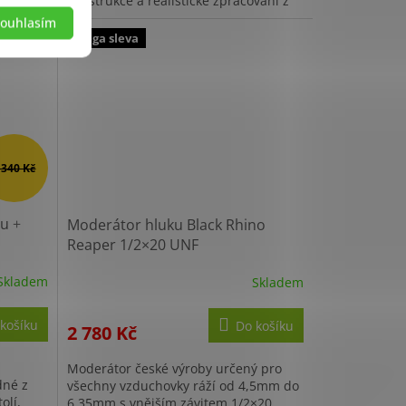
konstrukce a realistické zpracování z
 a
něj dělají výrazný sběratelský...
ouhlasím
Mega sleva
 340 Kč
ou
+
Moderátor hluku Black Rhino
Reaper 1/2×20 UNF
Skladem
Skladem
Průměrné
hodnocení
produktu
košíku
Do košíku
2 780 Kč
je
5,0
Moderátor české výroby určený pro
z
dné z
všechny vzduchovky ráží od 4,5mm do
5
olí,
6,35mm s vnějším závitem 1/2×20
hvězdiček.