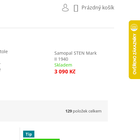
NÁKUPNÍ
Prázdný košík
KOŠÍK
tole
Samopal STEN Mark
II 1940
+
Skladem
e
3 090 Kč
129
položek celkem
Tip