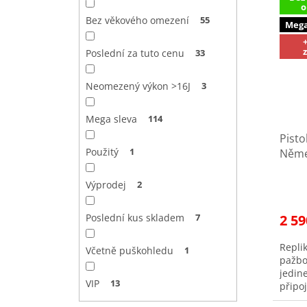
o
Bez věkového omezení
55
Mega
Poslední za tuto cenu
33
Neomezený výkon >16J
3
Mega sleva
114
Pisto
Použitý
1
Něme
Přívě
Prům
Výprodej
2
hodno
produ
2 59
Poslední kus skladem
7
je
4,2
Repli
z
Včetně puškohledu
1
pažbo
5
jedin
hvězd
VIP
13
připoj
zpraco