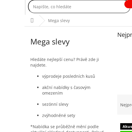
Přejít
na
obsah
Domů
Mega slevy
Nejpr
Mega slevy
Hledáte nejlepší cenu? Právě zde ji
najdete.
výprodeje posledních kusů
akční nabídky s časovým
omezením
Ř
a
sezónní slevy
Nejpr
z
zvýhodněné sety
e
V
n
*Nabídka se průběžně mění podle
Akus
ý
í