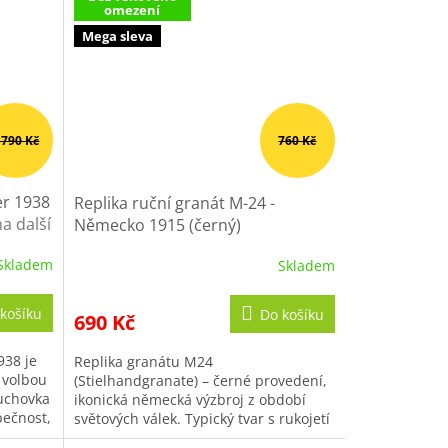
omezení
Mega sleva
 790 Kč
760 Kč
er 1938
Replika ruční granát M-24 -
a další
Německo 1915 (černý)
Skladem
Skladem
Průměrné
hodnocení
produktu
košíku
Do košíku
690 Kč
je
4,9
938 je
Replika granátu M24
z
í volbou
(Stielhandgranate) – černé provedení,
5
duchovka
ikonická německá výzbroj z období
hvězdiček.
pečnost,
světových válek. Typický tvar s rukojetí
z něj dělá atraktivní sběratelský