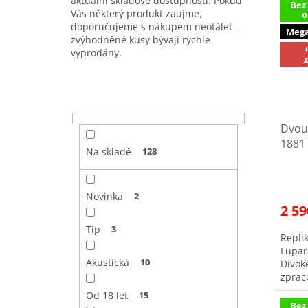
aktuální skladové dostupnosti. Pokud
Bez
p
p
Vás některý produkt zaujme,
o
i
r
doporučujeme s nákupem neotálet –
Mega
s
o
zvýhodněné kusy bývají rychle
p
vyprodány.
d
r
u
o
k
P
d
t
o
u
ů
s
Dvou
k
t
1881
t
r
Na skladě
128
DENI
ů
a
Prům
n
hodno
n
Novinka
2
produ
2 59
í
je
3,9
p
Tip
3
Repli
z
a
Lupar
5
n
Akustická
10
Divok
hvězd
e
zprac
l
autent
Od 18 let
15
dekora
Bez