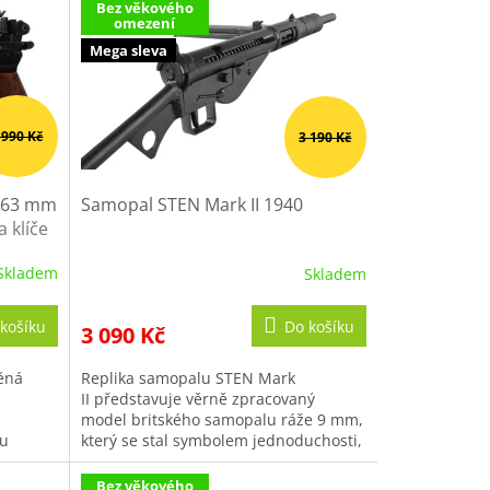
Bez věkového
omezení
Mega sleva
 990 Kč
3 190 Kč
7.63 mm
Samopal STEN Mark II 1940
a klíče
Skladem
Skladem
Průměrné
hodnocení
produktu
košíku
Do košíku
3 090 Kč
je
4,1
ěná
Replika samopalu STEN Mark
z
II představuje věrně zpracovaný
5
model britského samopalu ráže 9 mm,
hvězdiček.
ou
který se stal symbolem jednoduchosti,
ky pro
spolehlivosti...
Bez věkového