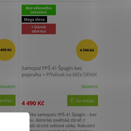
 pušku
military nadšence i...
Bez věkového
omezení
Mega sleva
+ Dárek
zdarma
 490 Kč
4 790 Kč
Samopal PPŠ 41 Špagin bez
popruhu
+ Přívěsek na klíče DENIX
Skladem
Skladem
Průměrné
hodnocení
produktu
košíku
Do košíku
4 490 Kč
je
4,3
Replika samopalu PPŠ-41 Špagin – bez
z
Věrné
pásku, ikonická sovětská zbraň z
5
dlouho
období druhé světové války. Robustní
hvězdiček.
yblivého