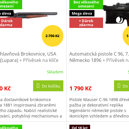
 věkového
Bez věkového
mezení
omezení
 sleva
Mega sleva
+ Dárek
+ Dárek
zdarma
zdarma
2 790 Kč
1
hlavňová Brokovnice, USA
Automatická pistole C 96, 
 (Lupara)
+ Přívěsek na klíče
Německo 1896
+ Přívěsek n
X
DENIX
Skladem
ěrné
Průměrné
cení
hodnocení
ktu
produktu
Do košíku
Do 
0 Kč
1 790 Kč
je
3,6
ka dostavníkové brokovnice
Pistole Mauser C-96 1898 dřev
z
a 1881 inspirovaná zbraněmi
pažba je dekorativní replika
5
ého západu. Nabízí realistické
legendární německé pistole s
iček.
hvězdiček.
ování, pohyblivý mechanismus a
ikonickým vzhledem a dřevěn
ický vzhled. Ideální jako
pažbou. Ideální kousek do sbír
ce...
milovníky...
 věkového
Od 18 let