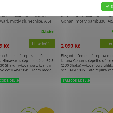
D
S
A
R
slná replika meče katana
Řemeslná replika meče kat
M
ari, motiv slunečnice, AISI
Gohan, motiv bambusu, AIS
+ Sleva 100,- Kč s kódem
A
Skladem
100"
Do košíku
Do 
9 Kč
2 090 Kč
ná řemeslná replika meče
Elegantní řemeslná replika me
a Himawari s čepelí o délce 69,5
katana Gohan s čepelí o délce
,30 Shaku) vykovanou z kvalitní
(2,30 Shaku) vykovanou z uhlík
ové oceli AISI 1045. Tento model
oceli AISI 1045. Tato replika ka
á především svou umělecky...
zaujme především detailním...
CODE:DELI300:300:fix:CZK
SALECODE:DELI200:200:fix:CZK