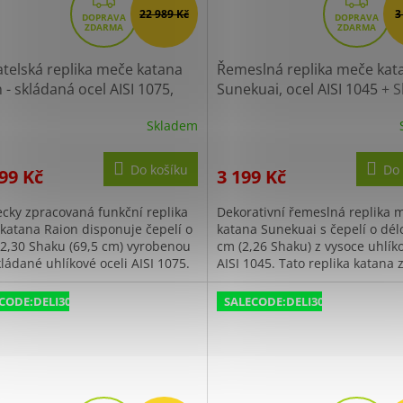
Z
Z
22 989 Kč
3
D
D
A
A
R
R
telská replika meče katana
Řemeslná replika meče kat
M
M
 - skládaná ocel AISI 1075,
Sunekuai, ocel AISI 1045
+ S
i hamon
+ Sleva 300,- Kč s
200,- Kč s kódem "DELI200"
A
A
Skladem
m "DELI300"
Do košíku
Do 
99 Kč
3 199 Kč
cky zpracovaná funkční replika
Dekorativní řemeslná replika 
katana Raion disponuje čepelí o
katana Sunekuai s čepelí o dél
 2,30 Shaku (69,5 cm) vyrobenou
cm (2,26 Shaku) z vysoce uhlíko
ládané uhlíkové oceli AISI 1075.
AISI 1045. Tato replika katana
eplika katana vyniká...
unikátním 3D vzorem imitace..
CODE:DELI300:300:fix:CZK
SALECODE:DELI300:300:fix:CZK