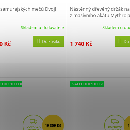
 samurajských mečů Dvojí
Nástěnný dřevěný držák na
z masivního akátu Mythroj
Skladem u dodavatele
Skladem u do
Do košíku
Do 
0 Kč
1 740 Kč
CODE:DELI300:300:fix:CZK
SALECODE:DELI200:200:fix:CZK
Z
Z
19 359 Kč
4
D
D