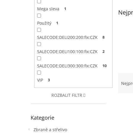
a
n
Mega sleva
1
Nejpr
e
l
Použitý
1
SALECODE:DELI200:200:fix:CZK
8
SALECODE:DELI100:100:fix:CZK
2
SALECODE:DELI300:300:fix:CZK
10
Ř
VIP
3
a
Nejpr
z
e
ROZBALIT FILTR
V
n
ý
í
Přeskočit
p
p
Kategorie
kategorie
i
r
s
o
Zbraně a střelivo