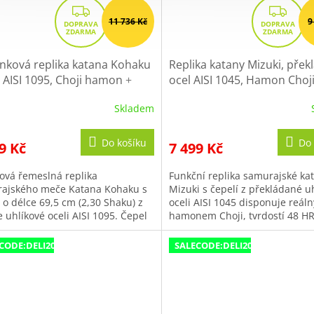
Z
Z
11 736 Kč
9
D
D
A
A
R
R
nková replika katana Kohaku
Replika katany Mizuki, přek
M
M
l AISI 1095, Choji hamon
+
ocel AISI 1045, Hamon Choj
 300,- Kč s kódem "DELI300"
Sleva 300,- Kč s kódem "DEL
A
A
Skladem
ěrné
cení
ktu
Do košíku
Do 
9 Kč
7 499 Kč
ová řemeslná replika
Funkční replika samurajské ka
ajského meče Katana Kohaku s
Mizuki s čepelí z překládané u
 o délce 69,5 cm (2,30 Shaku) z
oceli AISI 1045 disponuje reál
iček.
 uhlíkové oceli AISI 1095. Čepel
hamonem Choji, tvrdostí 48 H
nuje tradičním diferenciálním...
délkou čepele Nagasa 2,30 sha
Tento...
CODE:DELI200:200:fix:CZK
SALECODE:DELI200:200:fix:CZK