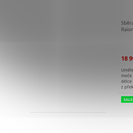
Sběra
Raion
Choj
kóde
18 9
Uměle
meče 
délce
z přek
Tato r
SALE