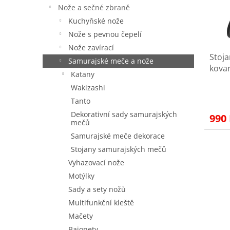
p
d
Nože a sečné zbraně
r
u
Kuchyňské nože
o
k
d
Nože s pevnou čepelí
t
u
ů
Nože zavírací
Stoja
k
Samurajské meče a nože
kovan
t
Katany
ů
Wakizashi
Tanto
Dekorativní sady samurajských
990
mečů
Samurajské meče dekorace
Stojany samurajských mečů
Vyhazovací nože
Motýlky
Sady a sety nožů
Multifunkční kleště
Mačety
Bajonety