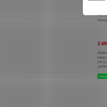
Řeme
Himaw
1045
"DELI
2 69
Zdobe
katan
cm (2
uhlík
vynik
SALE