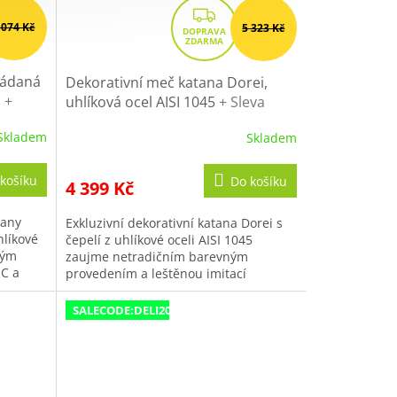
Z
 074 Kč
5 323 Kč
D
A
R
ládaná
Dekorativní meč katana Dorei,
i
+
M
uhlíková ocel AISI 1045
+ Sleva
I300"
200,- Kč s kódem "DELI200"
A
Skladem
Skladem
košíku
Do košíku
4 399 Kč
tany
Exkluzivní dekorativní katana Dorei s
hlíkové
čepelí z uhlíkové oceli AISI 1045
ným
zaujme netradičním barevným
RC a
provedením a leštěnou imitací
ku.
hamonu. Čepel o délce 69,5 cm (2,30
Shaku) je...
SALECODE:DELI200:200:fix:CZK