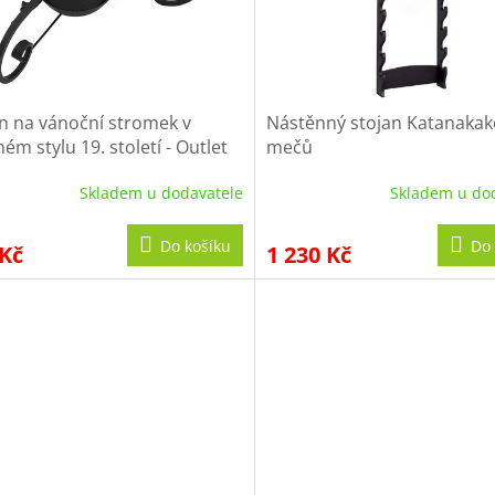
n na vánoční stromek v
Nástěnný stojan Katanakak
ém stylu 19. století - Outlet
mečů
Skladem u dodavatele
Skladem u do
Do košíku
Do 
 Kč
1 230 Kč