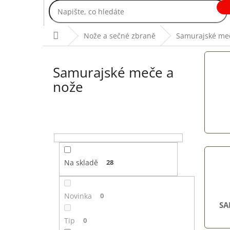
Přejít
na
obsah
Domů
Nože a sečné zbraně
Samurajské me
Samurajské meče a
nože
P
o
s
t
r
Na skladě
28
a
n
n
Novinka
0
SA
í
p
Tip
0