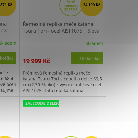
Z
 871 Kč
24 199 Kč
D
A
R
ana
Řemeslná replika meče katana
leva
M
Tsuru Tori - ocel AISI 1075
+ Sleva
300,- Kč s kódem "DELI300"
A
Skladem
Skladem
košíku
Do košíku
19 999 Kč
meče
Prémiová řemeslná replika meče
ce 68,4
katana Tsuru Tori s čepelí o délce 69,5
vé oceli
cm (2,30 Shaku) z vysoce uhlíkové oceli
 zaujme
AISI 1075. Tato replika katana
.
disponuje tradičním diferenciálním...
SALECODE:DELI200:200:fix:CZK