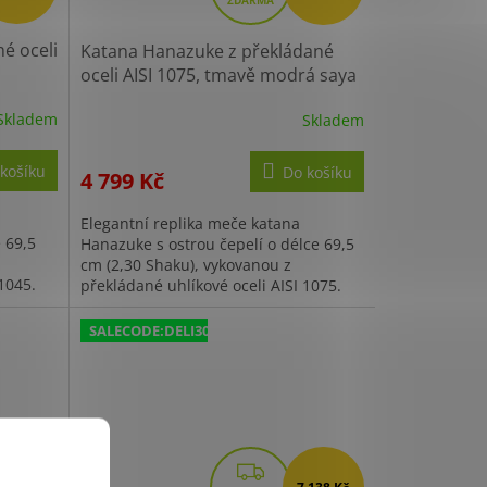
A
R
é oceli
Katana Hanazuke z překládané
M
oceli AISI 1075, tmavě modrá saya
Kč s
+ Sleva 200,- Kč s kódem "DELI200"
A
Skladem
Skladem
košíku
Do košíku
4 799 Kč
Elegantní replika meče katana
 69,5
Hanazuke s ostrou čepelí o délce 69,5
cm (2,30 Shaku), vykovanou z
1045.
překládané uhlíkové oceli AISI 1075.
icí
Tento model vyniká přítomností
žlábku...
SALECODE:DELI300:300:fix:CZK
Z
 266 Kč