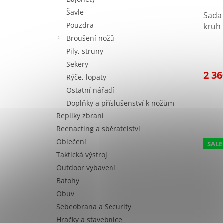
Šavle
Sada
Pouzdra
kruh
Broušení nožů
Pily, struny
Sekery
2 36
Rýče, lopaty
Ostatní nářadí
Doplňky a příslušenství k nožům
Repliky zbraní
Reenacting a sběratelství
Oblečení
SALE
Taktická výstroj
Outdoor vybavení
Batohy
Obuv
Sebeobrana a Security
Hračky a stavebnice