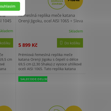
7 138 Kč
D
ouhlasím
A
R
ana
Řemeslná replika meče katana
I 1045
M
Orenji Jigoku, ocel AISI 1065
+ Sleva
300,- Kč s kódem "DELI300"
A
Skladem
Skladem
košíku
Do košíku
5 899 Kč
če
Prémiová řemeslná replika meče
 69,5 cm
katana Orenji Jigoku s čepelí o délce
ové
69,5 cm (2,30 Shaku) z vysoce uhlíkové
tana
oceli AISI 1065. Tato replika katana
disponuje tradičním...
SALECODE:DELI300:300:fix:CZK