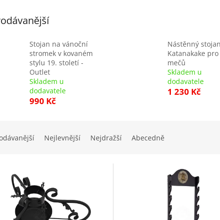
odávanější
Stojan na vánoční
Nástěnný stoja
stromek v kovaném
Katanakake pro
stylu 19. století -
mečů
Outlet
Skladem u
Skladem u
dodavatele
dodavatele
1 230 Kč
990 Kč
odávanější
Nejlevnější
Nejdražší
Abecedně