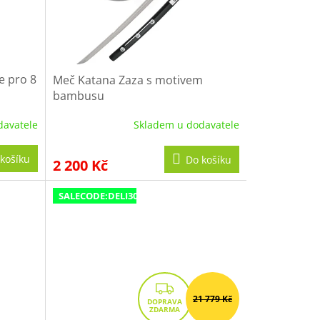
e pro 8
Meč Katana Zaza s motivem
bambusu
davatele
Skladem u dodavatele
košíku
Do košíku
2 200 Kč
SALECODE:DELI300:300:fix:CZK
Z
21 779 Kč
D