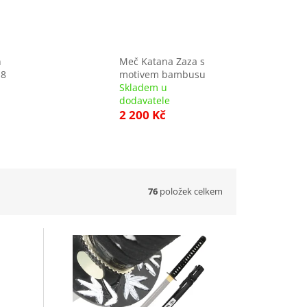
n
Meč Katana Zaza s
 8
motivem bambusu
Skladem u
dodavatele
2 200 Kč
76
položek celkem