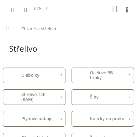
Přejít
NÁKUPN
na
CZK
obsah
KOŠÍK
Domů
Zbraně a střelivo
Střelivo
Ocelové BB
Diabolky
broky
Střelivo T4E
Šípy
(RAM)
Plynové náboje
Kuličky do praku