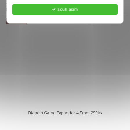
spolehlivé podávání a konzistentní výkon při střelbě.
hvězdiček.
Ideální...
Souhlasím
Od 18 let
Diabolo Gamo Expander 4,5mm 250ks