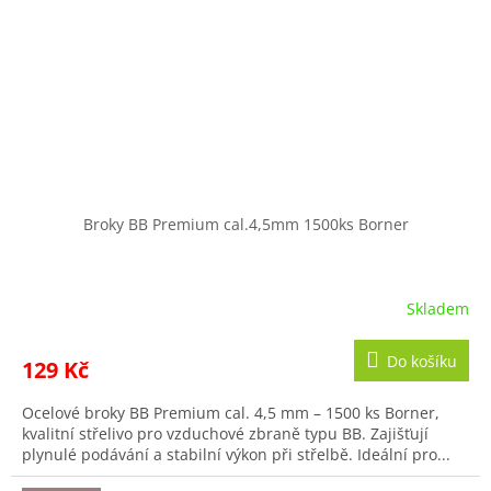
Broky BB Premium cal.4,5mm 1500ks Borner
Skladem
Průměrné
hodnocení
produktu
Do košíku
129 Kč
je
3,5
Ocelové broky BB Premium cal. 4,5 mm – 1500 ks Borner,
z
kvalitní střelivo pro vzduchové zbraně typu BB. Zajišťují
5
plynulé podávání a stabilní výkon při střelbě. Ideální pro...
hvězdiček.