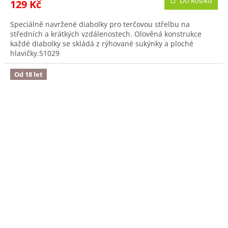
Do košíku
129 Kč
Speciálně navržené diabolky pro terčovou střelbu na
středních a krátkých vzdálenostech. Olověná konstrukce
každé diabolky se skládá z rýhované sukýnky a ploché
hlavičky.51029
Od 18 let