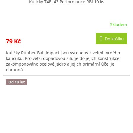
Kuličky T4E .43 Performance RBI 10 ks
Skladem
Do košíku
79 Kč
Kuličky Rubber Ball Impact jsou vyrobeny z velmi tvrdého
kaučuku. Pro větší dopadovou sílu je do jejich konstrukce
zakomponováno ocelové jádro a jejich primární účel je
obranná...
Od 18 let