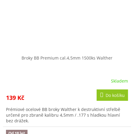
Broky BB Premium cal.4,5mm 1500ks Walther
Skladem
Do košíku
139 Kč
Prémiové ocelové BB broky Walther k destruktivní střelbě
určené pro zbraně kalibru 4,5mm / .177 s hladkou hlavní
bez drážek.
Od 18 let