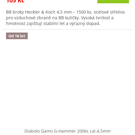
105 Kč
je
4,0
BB broky Heckler & Koch 4,5 mm – 1500 ks, ocelové střelivo
z
pro vzduchové zbraně na BB kuličky. Vysoká tvrdost a
5
hmotnost zajišťují stabilní let a výrazný dopad.
hvězdiček.
Od 18 let
Diabolo Gamo G-Hammer 200ks cal.4,5mm