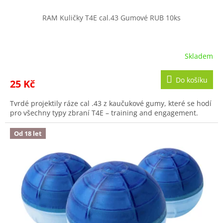
RAM Kuličky T4E cal.43 Gumové RUB 10ks
Skladem
Do košíku
25 Kč
Tvrdé projektily ráze cal .43 z kaučukové gumy, které se hodí
pro všechny typy zbraní T4E – training and engagement.
Od 18 let