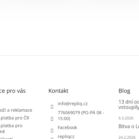
ce pro vás
Kontakt
Blog
13 dní o
info
@
repliq.cz
vstoupily
oží a reklamace
776069079 (PO-PÁ 08 -
 platba pro ČR
15:00)
6.3.2026
 platba pro
Bitva o 
Facebook
emě
repliqcz
24.2.2026