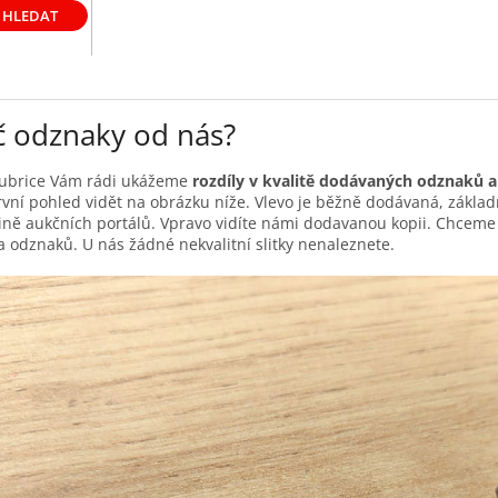
HLEDAT
č odznaky od nás?
 rubrice Vám rádi ukážeme
rozdíly v kvalitě dodávaných odznaků 
rvní pohled vidět na obrázku níže. Vlevo je běžně dodávaná, základ
ině aukčních portálů. Vpravo vidíte námi dodavanou kopii. Chceme p
a odznaků. U nás žádné nekvalitní slitky nenaleznete.