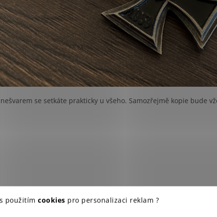
 nešvarem se setkáte prakticky u všeho. Samozřejmě kopie bude vžd
 s použitím
cookies
pro personalizaci reklam ?