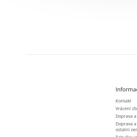
Z
á
p
a
t
Informa
í
Kontakt
Vrácení zb
Doprava a
Doprava a
ostatní z