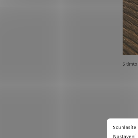
S tímto
Souhlasíte
Nastavení