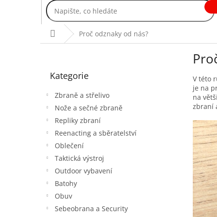
Přejít
na
obsah
Domů
Proč odznaky od nás?
P
Pro
o
Přeskočit
s
Kategorie
kategorie
t
V této
je na p
r
Zbraně a střelivo
na větš
a
zbraní 
Nože a sečné zbraně
n
Repliky zbraní
n
í
Reenacting a sběratelství
p
Oblečení
a
Taktická výstroj
n
Outdoor vybavení
e
Batohy
l
Obuv
Sebeobrana a Security