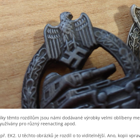
íky těmto rozdílům jsou námi dodávané výrobky velmi oblíbeny mez
yužívány pro různý reenacting apod.
př. EK2. U těchto obrázků je rozdíl o to viditelnější. Ano, kopii vpr