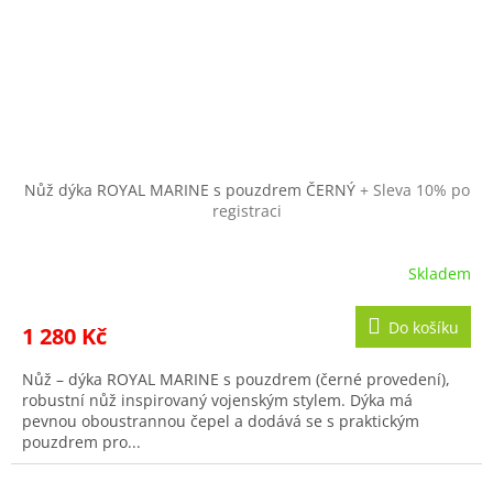
Nůž dýka ROYAL MARINE s pouzdrem ČERNÝ
+ Sleva 10% po
registraci
Skladem
Průměrné
hodnocení
produktu
Do košíku
1 280 Kč
je
3,3
Nůž – dýka ROYAL MARINE s pouzdrem (černé provedení),
z
robustní nůž inspirovaný vojenským stylem. Dýka má
5
pevnou oboustrannou čepel a dodává se s praktickým
hvězdiček.
pouzdrem pro...