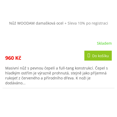
Nůž WOODAM damašková ocel
+ Sleva 10% po registraci
Skladem
Do košíku
960 Kč
Masivní nůž s pevnou čepelí a full-tang konstrukcí. Čepel s
hladkým ostřím je výrazně prohnutá, stejně jako příjemná
rukojeť z červeného a přírodního dřeva. K noži je
dodáváno...