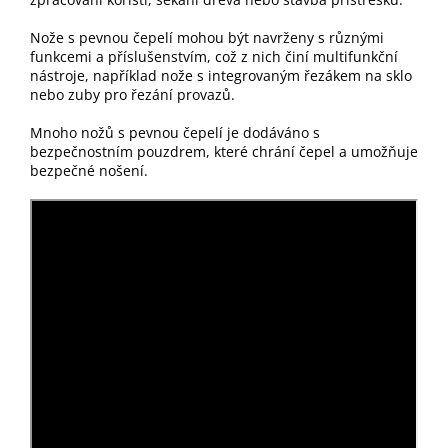
Nože s pevnou čepelí mohou být navrženy s různými
funkcemi a příslušenstvím, což z nich činí multifunkční
nástroje, například nože s integrovaným řezákem na sklo
nebo zuby pro řezání provazů.
Mnoho nožů s pevnou čepelí je dodáváno s
bezpečnostním pouzdrem, které chrání čepel a umožňuje
bezpečné nošení.