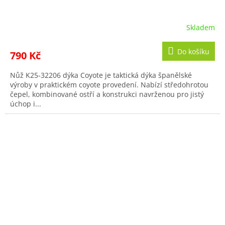
Skladem
Průměrné
hodnocení
produktu
Do košíku
790 Kč
je
5,0
Nůž K25-32206 dýka Coyote je taktická dýka španělské
z
výroby v praktickém coyote provedení. Nabízí středohrotou
5
čepel, kombinované ostří a konstrukci navrženou pro jistý
hvězdiček.
úchop i...