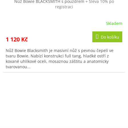
Nůž Bowie BLACKSMITH s pouzdrem
+ Sleva 10% po
registraci
Skladem
Do košíku
1 120 Kč
Nůž Bowie Blacksmith je masivní nůž s pevnou čepelí ve
tvaru Bowie. Nabízí konstrukci full tang, hladké ostří z
kované uhlíkové oceli, mosaznou záštitu a anatomicky
tvarovanou...