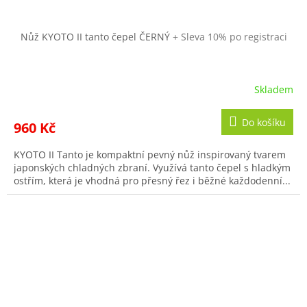
Nůž KYOTO II tanto čepel ČERNÝ
+ Sleva 10% po registraci
Skladem
Průměrné
hodnocení
produktu
Do košíku
960 Kč
je
5,0
KYOTO II Tanto je kompaktní pevný nůž inspirovaný tvarem
z
japonských chladných zbraní. Využívá tanto čepel s hladkým
5
ostřím, která je vhodná pro přesný řez i běžné každodenní...
hvězdiček.