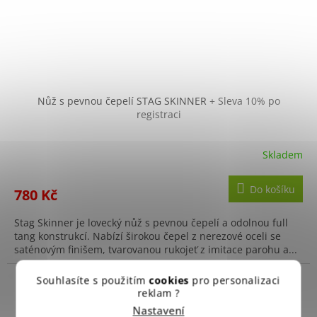
Nůž s pevnou čepelí STAG SKINNER
+ Sleva 10% po
registraci
Skladem
Do košíku
780 Kč
Stag Skinner je lovecký nůž s pevnou čepelí a odolnou full
tang konstrukcí. Nabízí širokou čepel z nerezové oceli se
saténovým finišem, tvarovanou rukojeť z imitace parohu a...
Souhlasíte s použitím
cookies
pro personalizaci
reklam ?
Nastavení