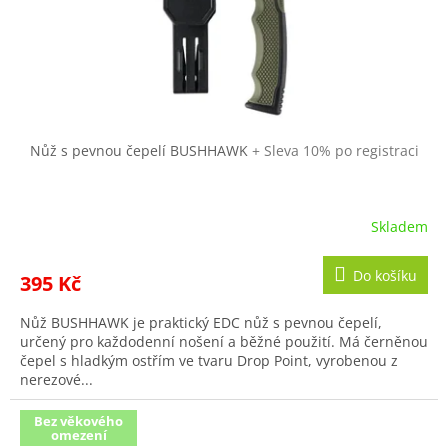
Nůž s pevnou čepelí BUSHHAWK
+ Sleva 10% po registraci
Skladem
Do košíku
395 Kč
Nůž BUSHHAWK je praktický EDC nůž s pevnou čepelí,
určený pro každodenní nošení a běžné použití. Má černěnou
čepel s hladkým ostřím ve tvaru Drop Point, vyrobenou z
nerezové...
Bez věkového
omezení