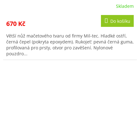
Skladem
Do košíku
670 Kč
Větší nůž mačetového tvaru od firmy Mil-tec. Hladké ostří,
černá čepel (pokryta epoxydem). Rukojeť: pevná černá guma,
profilovaná pro prsty, otvor pro zavěšení. Nylonové
pouzdro...