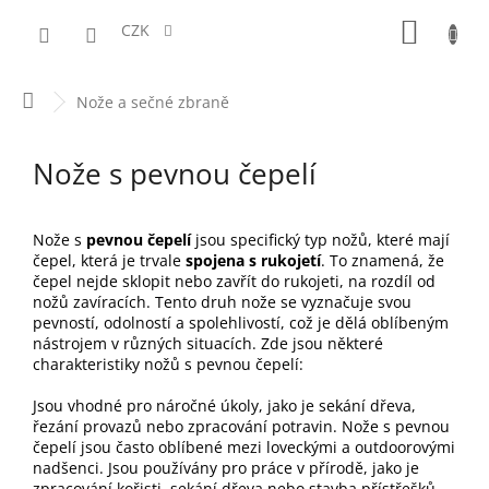
Přejít
NÁKUPN
na
CZK
obsah
KOŠÍK
Domů
Nože a sečné zbraně
Nože s pevnou čepelí
Nože s
pevnou
čepelí
jsou specifický typ nožů, které mají
čepel, která je trvale
spojena s rukojetí
. To znamená, že
čepel nejde sklopit nebo zavřít do rukojeti, na rozdíl od
nožů zavíracích. Tento druh nože se vyznačuje svou
pevností, odolností a spolehlivostí, což je dělá oblíbeným
nástrojem v různých situacích. Zde jsou některé
charakteristiky nožů s pevnou čepelí:
Jsou vhodné pro náročné úkoly, jako je sekání dřeva,
řezání provazů nebo zpracování potravin.
Nože s pevnou
čepelí jsou často oblíbené mezi loveckými a outdoorovými
nadšenci. Jsou používány pro práce v přírodě, jako je
zpracování kořisti, sekání dřeva nebo stavba přístřešků.