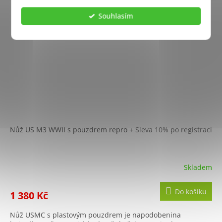
Souhlasím
Nůž US M3 WWII s pouzdrem repro
+ Sleva 10% po registraci
Skladem
Do košíku
1 380 Kč
Nůž USMC s plastovým pouzdrem je napodobenina