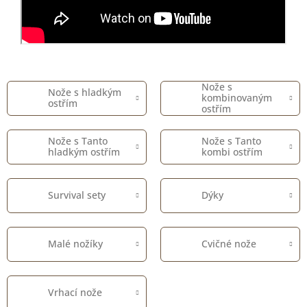
Nože s
Nože s hladkým
kombinovaným
ostřím
ostřím
Nože s Tanto
Nože s Tanto
hladkým ostřím
kombi ostřím
Survival sety
Dýky
Malé nožíky
Cvičné nože
Vrhací nože