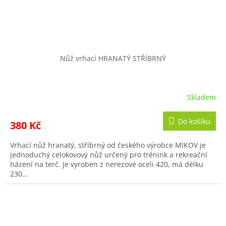
Nůž vrhací HRANATÝ STŘÍBRNÝ
Skladem
Do košíku
380 Kč
Vrhací nůž hranatý, stříbrný od českého výrobce MIKOV je
jednoduchý celokovový nůž určený pro trénink a rekreační
házení na terč. Je vyroben z nerezové oceli 420, má délku
230...