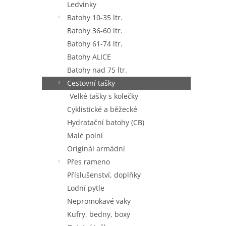
Ledvinky
Batohy 10-35 ltr.
Batohy 36-60 ltr.
Batohy 61-74 ltr.
Batohy ALICE
Batohy nad 75 ltr.
Cestovní tašky
Velké tašky s kolečky
Cyklistické a běžecké
Hydratační batohy (CB)
Malé polní
Originál armádní
Přes rameno
Příslušenství, doplňky
Lodní pytle
Nepromokavé vaky
Kufry, bedny, boxy