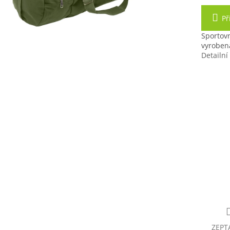
Př
Sportov
vyroben
Detailní
Taška sp
33 c
+ 
po 
ZEPT