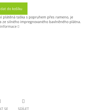
idat do košíku
ní plátěná taška s popruhem přes rameno, je
a ze silného impregnovaného bavlněného plátna.
 informace
ortovní 75 x
Taška sportovní 75 x
m HNĚDÁ
33 cm ČERNÁ
Sleva 10%
+ Sleva 10%
registraci
po registraci
AT SE
SDÍLET