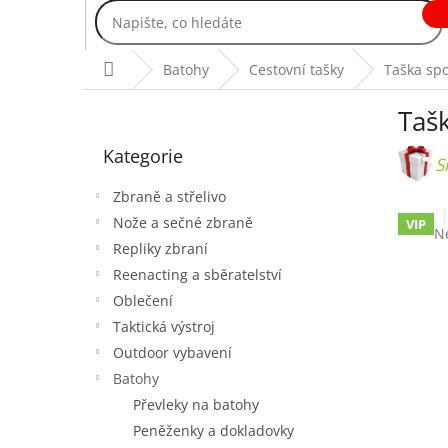
Přejít
na
obsah
Domů
Batohy
Cestovní tašky
Taška sp
P
Taš
o
Přeskočit
s
Kategorie
kategorie
t
+ S
r
Zbraně a střelivo
a
Nože a sečné zbraně
VIP
n
P
N
Repliky zbraní
n
h
p
í
Reenacting a sběratelství
je
p
Oblečení
0,
a
Taktická výstroj
z
n
5
Outdoor vybavení
e
hv
Batohy
l
Převleky na batohy
Peněženky a dokladovky