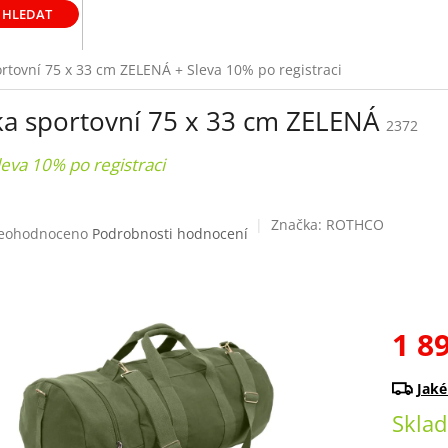
HLEDAT
ortovní 75 x 33 cm ZELENÁ
+ Sleva 10% po registraci
ka sportovní 75 x 33 cm ZELENÁ
2372
leva 10% po registraci
Značka:
ROTHCO
růměrné
eohodnoceno
Podrobnosti hodnocení
odnocení
roduktu
0
1 8
ězdiček.
Měrná
cena:
Skla