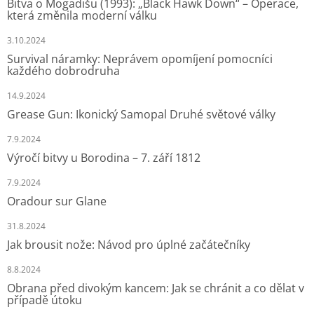
Bitva o Mogadišu (1993): „Black Hawk Down“ – Operace,
která změnila moderní válku
3.10.2024
Survival náramky: Neprávem opomíjení pomocníci
každého dobrodruha
14.9.2024
Grease Gun: Ikonický Samopal Druhé světové války
7.9.2024
Výročí bitvy u Borodina – 7. září 1812
7.9.2024
Oradour sur Glane
31.8.2024
Jak brousit nože: Návod pro úplné začátečníky
8.8.2024
Obrana před divokým kancem: Jak se chránit a co dělat v
případě útoku