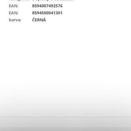
EAN
:
8594007492576
EAN
:
8594500041301
barva
:
ČERNÁ
Z
á