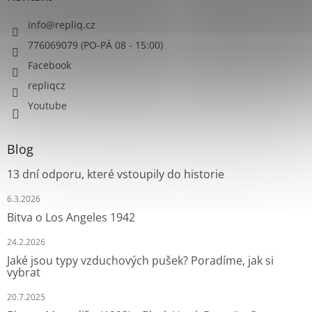
info
@
repliq.cz
776069079 (PO-PÁ 08 - 15:00)
Facebook
repliqcz
Youtube
Blog
13 dní odporu, které vstoupily do historie
6.3.2026
Bitva o Los Angeles 1942
24.2.2026
Jaké jsou typy vzduchových pušek? Poradíme, jak si
vybrat
20.7.2025