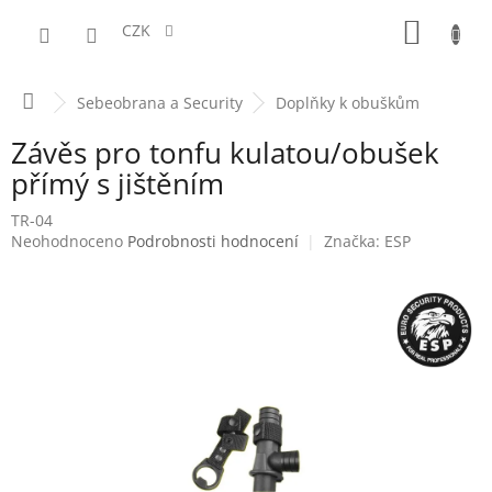
Přejít
NÁKUPN
na
CZK
obsah
KOŠÍK
Domů
Sebeobrana a Security
Doplňky k obuškům
Závěs pro tonfu kulatou/obušek
přímý s jištěním
TR-04
Průměrné
Neohodnoceno
Podrobnosti hodnocení
Značka:
ESP
hodnocení
produktu
je
0,0
z
5
hvězdiček.