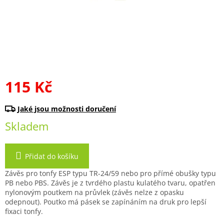
115 Kč
Měrná
cena:
Skladem
Přidat do košíku
Závěs pro tonfy ESP typu TR-24/59 nebo pro přímé obušky typu
PB nebo PBS. Závěs je z tvrdého plastu kulatého tvaru, opatřen
nylonovým poutkem na průvlek (závěs nelze z opasku
odepnout). Poutko má pásek se zapínáním na druk pro lepší
fixaci tonfy.