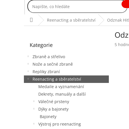
Přejít
na
obsah
Domů
Reenacting a sběratelství
Odznak Hit
P
Odz
o
Přeskočit
s
Kategorie
Průmě
5 hodn
kategorie
t
hodnoc
r
produk
Zbraně a střelivo
a
je
Nože a sečné zbraně
n
4,4
Repliky zbraní
z
n
5
í
Reenacting a sběratelství
hvězdič
p
Medaile a vyznamenání
a
Dekrety, manuály a další
n
Válečné prsteny
e
Dýky a bajonety
l
Bajonety
Výstroj pro reenacting