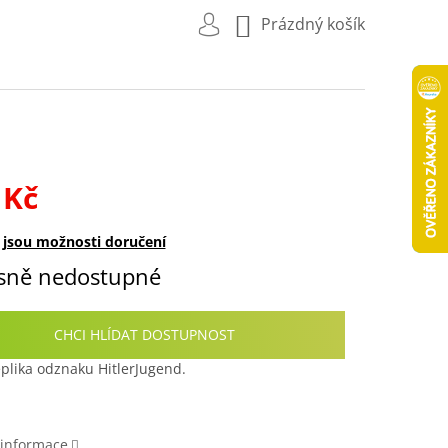
NÁKUPNÍ
Prázdný košík
KOŠÍK
 Kč
sně nedostupné
plika odznaku HitlerJugend.
 informace