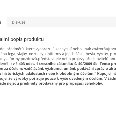
s
Diskuze
ailní popis produktu
dej předmětů, které vyobrazují, zachycují nebo jinak znázorňují s
éna loga, vlajky, odznaky, uniformy a jejich části, hesla, výroky, pr
any a formy pozdravů,představitele nebo projevy představitelů hnu
deného
v § 403 odst. 1 trestního zákoníku č. 40/2009 Sb
.
Tento pro
e za účelem: vzdělávání, výzkumu, umění, podávání zpráv o akt
o historických událostech nebo k obdobným účelům.“ Kupující 
zuje, že výrobky pořizuje pouze k výše uvedeným účelům. V žá
adě nejsou předměty prodávány pro propagaci čehokoliv
.