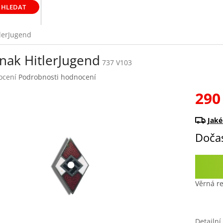
HLEDAT
lerJugend
nak HitlerJugend
737 V103
rné
ocení
Podrobnosti hodnocení
ení
290
tu
Měrná
cena:
Doča
ek.
Věrná re
Detailní