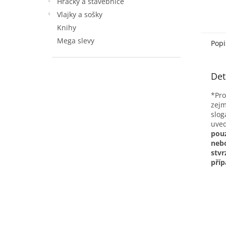
Hračky a stavebnice
Vlajky a sošky
Knihy
Mega slevy
Popi
Det
*Pro
zejm
slog
uve
pouz
neb
stvr
příp