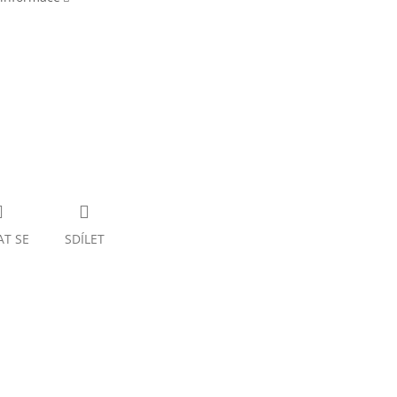
HitlerJugend
odrý
AT SE
SDÍLET