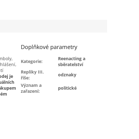
Doplňkové parametry
ymboly,
Reenacting a
Kategorie
:
ohlášení,
sběratelství
tí
Repliky III.
odznaky
dej je
říše
:
uálních
Význam a
nákupem
politické
zařazení
:
dném