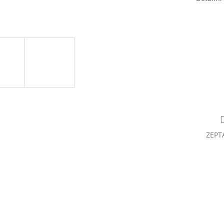
Odznak 
m
ZEPT