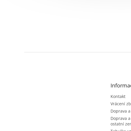
Z
á
p
a
t
Informa
í
Kontakt
Vrácení zb
Doprava a
Doprava a
ostatní z