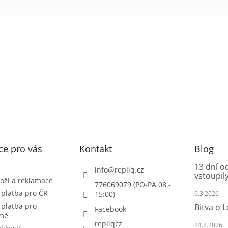
ce pro vás
Kontakt
Blog
13 dní o
info
@
repliq.cz
vstoupily
oží a reklamace
776069079 (PO-PÁ 08 -
 platba pro ČR
15:00)
6.3.2026
 platba pro
Bitva o 
Facebook
emě
repliqcz
24.2.2026