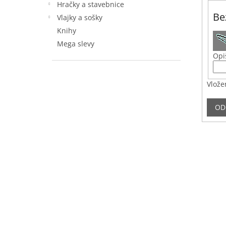
Hračky a stavebnice
Be
Vlajky a sošky
Knihy
Mega slevy
Opi
Vlože
OD