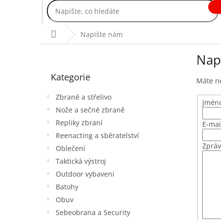
Přejít
na
obsah
Domů
Napište nám
P
Nap
o
Přeskočit
s
Kategorie
kategorie
t
Máte ně
r
Zbraně a střelivo
a
Jméno
Nože a sečné zbraně
n
Repliky zbraní
n
E-mai
í
Reenacting a sběratelství
p
Zprá
Oblečení
a
Taktická výstroj
n
Outdoor vybavení
e
Batohy
l
Obuv
Sebeobrana a Security