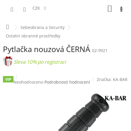
Přejít
NÁKUPN
na
CZK
obsah
KOŠÍK
Domů
Sebeobrana a Security
Ostatní obranné prostředky
Pytlačka nouzová ČERNÁ
02-9921
+ Sleva 10% po registraci
Značka:
KA-BAR
VIP
Průměrné
Neohodnoceno
Podrobnosti hodnocení
hodnocení
produktu
je
0,0
z
5
hvězdiček.