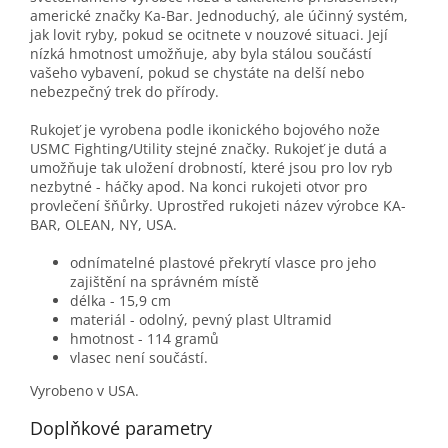
americké značky Ka-Bar. Jednoduchý, ale účinný systém,
jak lovit ryby, pokud se ocitnete v nouzové situaci. Její
nízká hmotnost umožňuje, aby byla stálou součástí
vašeho vybavení, pokud se chystáte na delší nebo
nebezpečný trek do přírody.
Rukojeť je vyrobena podle ikonického bojového nože
USMC Fighting/Utility stejné značky. Rukojeť je dutá a
umožňuje tak uložení drobností, které jsou pro lov ryb
nezbytné - háčky apod. Na konci rukojeti otvor pro
provlečení šňůrky. Uprostřed rukojeti název výrobce KA-
BAR, OLEAN, NY, USA.
odnímatelné plastové překrytí vlasce pro jeho
zajištění na správném místě
délka - 15,9 cm
materiál - odolný, pevný plast Ultramid
hmotnost - 114 gramů
vlasec není součástí.
Vyrobeno v USA.
Doplňkové parametry