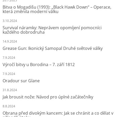
20.7.2025
Bitva o Mogadišu (1993): „Black Hawk Down“ – Operace,
která změnila moderní válku
3.10.2024
Survival náramky: Neprávem opomíjení pomocníci
každého dobrodruha
14.9.2024
Grease Gun: Ikonický Samopal Druhé světové války
7.9.2024
Výročí bitvy u Borodina – 7. září 1812
7.9.2024
Oradour sur Glane
31.8.2024
Jak brousit nože: Návod pro úplné začátečníky
8.8.2024
Obrana před divokým kancem: Jak se chránit a co dělat v