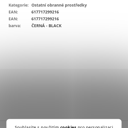
Kategorie
:
Ostatní obranné prostředky
EAN
:
617717299216
EAN
:
617717299216
barva
:
ČERNÁ - BLACK
Z
Souhlasíte s použitím
cookies
pro personalizaci