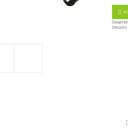
Př
Souprava
Detailní
Nůž s pe
zavírací 
+ kar
D
+ 
po 