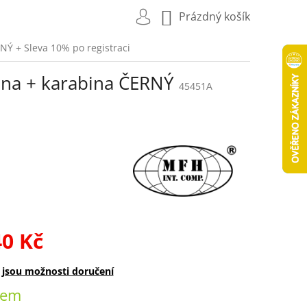
NÁKUPNÍ
Prázdný košík
KOŠÍK
ERNÝ
+ Sleva 10% po registraci
tilna + karabina ČERNÝ
45451A
40 Kč
dem