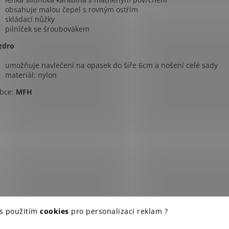
obsahuje malou čepel s rovným ostřím
skládací nůžky
pilníček se šroubovákem
zdro
umožňuje navlečení na opasek do šíře 6cm a nošení celé sady
materiál: nylon
bce:
MFH
 s použitím
cookies
pro personalizaci reklam ?