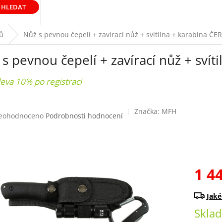
HLEDAT
ů
Nůž s pevnou čepelí + zavírací nůž + svítilna + karabina Č
s pevnou čepelí + zavírací nůž + sví
leva 10% po registraci
Značka:
MFH
růměrné
eohodnoceno
Podrobnosti hodnocení
odnocení
roduktu
0
1 4
ězdiček.
Měrná
cena:
Skla