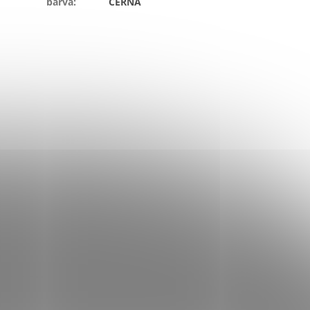
barva
:
ČERNÁ