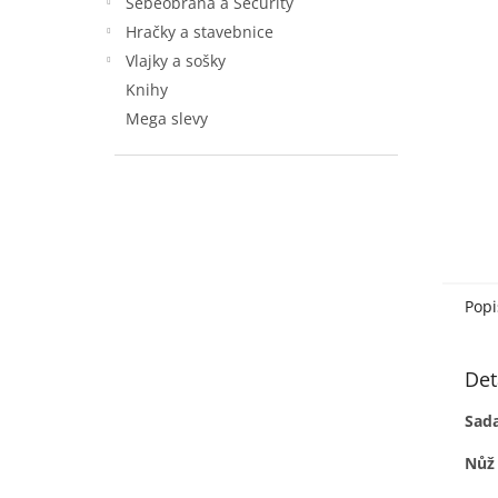
Sebeobrana a Security
Hračky a stavebnice
Vlajky a sošky
Knihy
Mega slevy
Popi
Det
Sada
Nůž 