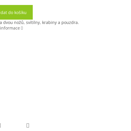
idat do košíku
 dvou nožů, svítilny, krabiny a pouzdra.
 informace
vnou čepelí +
Nůž s pevnou čepelí +
nůž + svítilna
zavírací nůž + svítilna
abina ACU
+ karabina ZELENÝ
IGITAL
+ Sleva 10%
Sleva 10%
po registraci
registraci