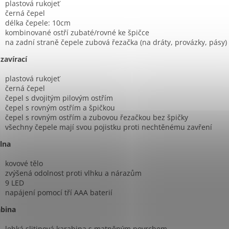
plastová rukojeť
černá čepel
délka čepele: 10cm
kombinované ostří zubaté/rovné ke špičce
na zadní straně čepele zubová řezačka (na dráty, provázky, pásy)
zavírací
plastová rukojeť
černá čepel
čepel s dvojitým pilovým ostřím
čepel s rovným ostřím a špičkou
čepel s rovným ostřím a zubovou řezačkou bez špičky
všechny čepele mají svou pojistku proti nechtěnému zavření
ilna
kovové tělo
zvýšená odolnost proti vlhku a nárazům
9 LED
napájení pomocí tří AAA baterií
abina
lehká slitinová karabina s matněným povrchem