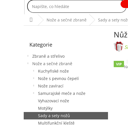
Přejít
na
obsah
Domů
Nože a sečné zbraně
Sady a sety nož
P
Nůž 
o
Přeskočit
s
Kategorie
kategorie
t
+ S
r
Zbraně a střelivo
a
Nože a sečné zbraně
VIP
n
P
N
Kuchyňské nože
n
h
p
í
Nože s pevnou čepelí
je
p
Nože zavírací
0,
a
Samurajské meče a nože
z
n
5
Vyhazovací nože
e
hv
Motýlky
l
Sady a sety nožů
Multifunkční kleště