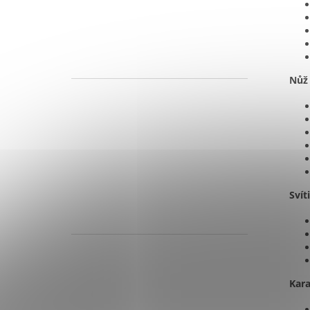
Nůž 
Svít
Kar