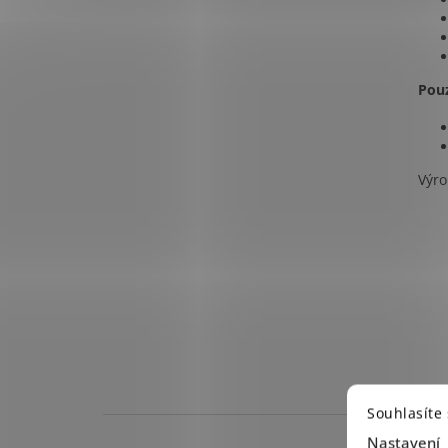
Pou
Výro
Souhlasíte
Nastavení