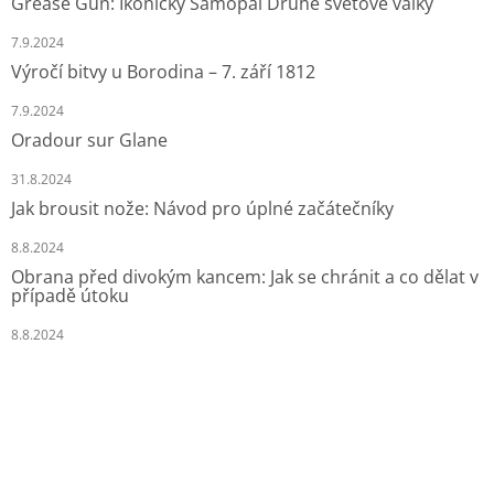
Grease Gun: Ikonický Samopal Druhé světové války
7.9.2024
Výročí bitvy u Borodina – 7. září 1812
7.9.2024
Oradour sur Glane
31.8.2024
Jak brousit nože: Návod pro úplné začátečníky
8.8.2024
Obrana před divokým kancem: Jak se chránit a co dělat v
případě útoku
8.8.2024