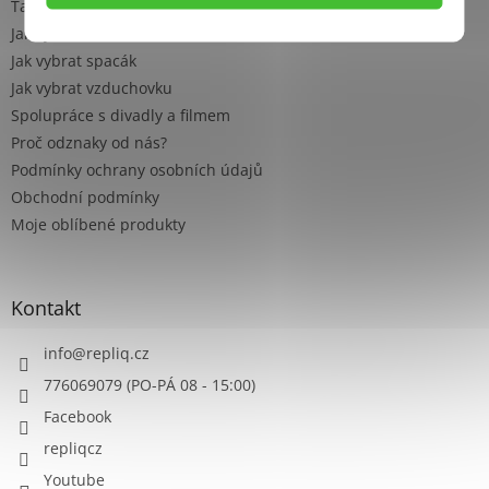
Tabulka velikostí
Jak vybrat stan
Jak vybrat spacák
Jak vybrat vzduchovku
Spolupráce s divadly a filmem
Proč odznaky od nás?
Podmínky ochrany osobních údajů
Obchodní podmínky
Moje oblíbené produkty
Kontakt
info
@
repliq.cz
776069079 (PO-PÁ 08 - 15:00)
Facebook
repliqcz
Youtube