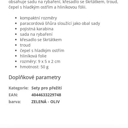
obsahuje sadu na rybaření, křesadlo se škrtátkem, troud,
čepel s hladkým ostřím a hliníkovou fólii.
kompaktní rozměry
paracordová šňůra sloužící jako obal sady
pojistná karabina
sada na rybaření
křesadlo se škrtátkem
troud
čepel s hladkým ostřím
hliníková folie
rozměry: 9 x 5 x 2 cm
hmotnost: 50 g
Doplňkové parametry
Kategorie
:
Sety pro přežití
EAN
:
4044633229748
barva
:
ZELENÁ - OLIV