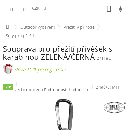
Přejít
NÁKUPN
na
CZK
obsah
KOŠÍK
Domů
Outdoor vybavení
Přežití v přírodě
Sety pro přežití
Souprava pro přežití přívěšek s
karabinou ZELENÁ/ČERNÁ
27118C
+ Sleva 10% po registraci
Značka:
MFH
VIP
Průměrné
Neohodnoceno
Podrobnosti hodnocení
hodnocení
produktu
je
0,0
z
5
hvězdiček.