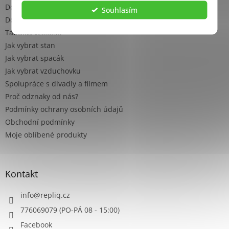
Doprava a platba pro ČR
Souhlasím
Doprava a platba pro ostatní země
Tabulka velikostí
Jak vybrat stan
Jak vybrat spacák
Jak vybrat vzduchovku
Spolupráce s divadly a filmem
Proč odznaky od nás?
Podmínky ochrany osobních údajů
Obchodní podmínky
Moje oblíbené produkty
Kontakt
info
@
repliq.cz
776069079 (PO-PÁ 08 - 15:00)
Facebook