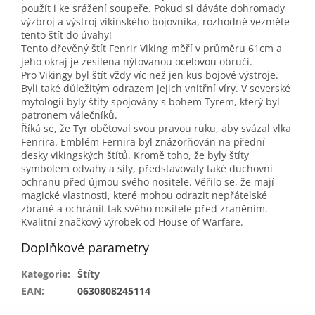
použít i ke srážení soupeře. Pokud si dáváte dohromady
výzbroj a výstroj vikinského bojovníka, rozhodně vezměte
tento štít do úvahy!
Tento dřevěný štít Fenrir Viking měří v průměru 61cm a
jeho okraj je zesílena nýtovanou ocelovou obručí.
Pro Vikingy byl štít vždy víc než jen kus bojové výstroje.
Byli také důležitým odrazem jejich vnitřní víry. V severské
mytologii byly štíty spojovány s bohem Tyrem, který byl
patronem válečníků.
Říká se, že Tyr obětoval svou pravou ruku, aby svázal vlka
Fenrira. Emblém Fernira byl znázorňován na přední
desky vikingských štítů. Kromě toho, že byly štíty
symbolem odvahy a síly, představovaly také duchovní
ochranu před újmou svého nositele. Věřilo se, že mají
magické vlastnosti, které mohou odrazit nepřátelské
zbraně a ochránit tak svého nositele před zraněním.
Kvalitní značkový výrobek od House of Warfare.
Doplňkové parametry
Kategorie
:
Štíty
EAN
:
0630808245114