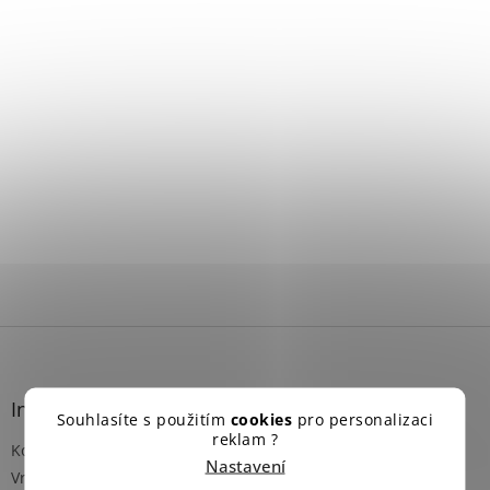
Z
á
p
a
Informace pro vás
Souhlasíte s použitím
cookies
pro personalizaci
t
reklam ?
Kontakt
í
Nastavení
Vrácení zboží a reklamace