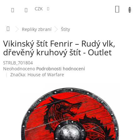
Přejít
NÁKUPN
na
CZK
obsah
KOŠÍK
Domů
Repliky zbraní
Štíty
Vikinský štít Fenrir – Rudý vlk,
dřevěný kruhový štít - Outlet
STRLB_701804
Průměrné
Neohodnoceno
Podrobnosti hodnocení
hodnocení
Značka:
House of Warfare
produktu
je
0,0
z
5
hvězdiček.