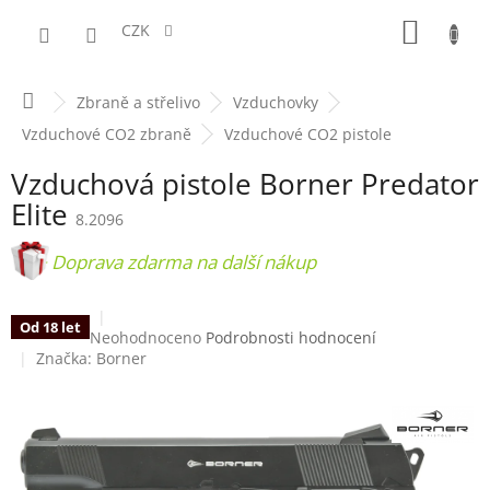
Přejít
NÁKUPN
na
CZK
obsah
KOŠÍK
Domů
Zbraně a střelivo
Vzduchovky
Vzduchové CO2 zbraně
Vzduchové CO2 pistole
Vzduchová pistole Borner Predator
Elite
8.2096
+ Doprava zdarma na další nákup
Od 18 let
Průměrné
Neohodnoceno
Podrobnosti hodnocení
hodnocení
Značka:
Borner
produktu
je
0,0
z
5
hvězdiček.