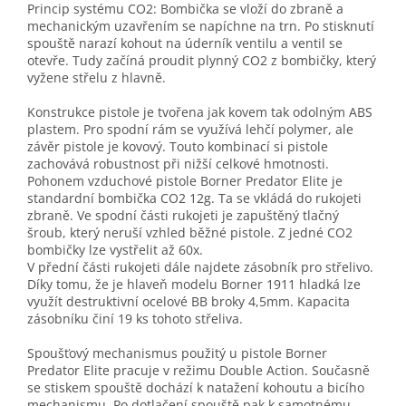
Princip systému CO2: Bombička se vloží do zbraně a
mechanickým uzavřením se napíchne na trn. Po stisknutí
spouště narazí kohout na úderník ventilu a ventil se
otevře. Tudy začíná proudit plynný CO2 z bombičky, který
vyžene střelu z hlavně.
Konstrukce pistole je tvořena jak kovem tak odolným ABS
plastem. Pro spodní rám se využívá lehčí polymer, ale
závěr pistole je kovový. Touto kombinací si pistole
zachovává robustnost při nižší celkové hmotnosti.
Pohonem vzduchové pistole Borner Predator Elite je
standardní bombička CO2 12g. Ta se vkládá do rukojeti
zbraně. Ve spodní části rukojeti je zapuštěný tlačný
šroub, který neruší vzhled běžné pistole. Z jedné CO2
bombičky lze vystřelit až 60x.
V přední části rukojeti dále najdete zásobník pro střelivo.
Díky tomu, že je hlaveň modelu Borner 1911 hladká lze
využít destruktivní ocelové BB broky 4,5mm. Kapacita
zásobníku činí 19 ks tohoto střeliva.
Spoušťový mechanismus použitý u pistole Borner
Predator Elite pracuje v režimu Double Action. Současně
se stiskem spouště dochází k natažení kohoutu a bicího
mechanismu. Po dotlačení spouště pak k samotnému