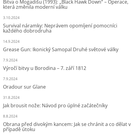
Bitva o Mogadišu (1993): „Black Hawk Down“ – Operace,
která změnila moderní válku
3.10.2024
Survival náramky: Neprávem opomíjení pomocníci
každého dobrodruha
14.9.2024
Grease Gun: Ikonický Samopal Druhé světové války
7.9.2024
Výročí bitvy u Borodina – 7. září 1812
7.9.2024
Oradour sur Glane
31.8.2024
Jak brousit nože: Návod pro úplné začátečníky
8.8.2024
Obrana před divokým kancem: Jak se chránit a co dělat v
případě útoku