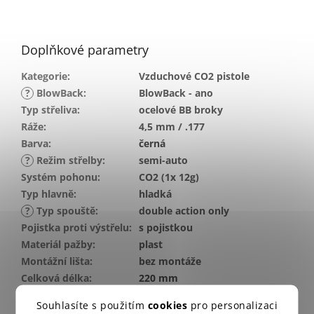
Doplňkové parametry
Kategorie
:
Vzduchové CO2 pistole
?
BlowBack
:
BlowBack - ano
Typ střeliva
:
ocelové BB broky
Ráže
:
4,5 mm / .177
Barva
:
černá
?
Režim střelby
:
semi-auto
Systém pohonu
:
CO2 (1x 12g)
Typ hlavně
:
hladká
?
Typ spouště
:
double action only
Pojistka proti výstřelu
:
s pojistkou
Materiál pažby
:
plast
Montážní lišta
:
bez montáže
Celková délka
:
220 mm
Délka hlavně
:
130 mm
Souhlasíte s použitím
cookies
pro personalizaci
Energie
:
3 J