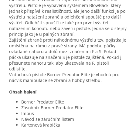
výstřelu. Pistole je vybavena systémem BlowBack, který
jednak přispívá k realističnosti, ale jeho další funkcí je po
výstřelu natažení zbraně a odlehčení spouště pro další
výstřel. Odlehčit spoušť lze také pro první výstřel
natažením kohoutu nebo závěru pistole. Jedná se o stejný
princip jako je u palných zbraní.
Zajištění zbraně proti náhodnému výstřelu tzv. pojistka je
umístěna na rámu z pravé strany. Má podobu páčky
ovládané nahoru a dolů mezi značeními F a S. Pokud
páčka ukazuje na značení S je pistole zajištěná. Pokud ji
přesunete nahoru tak, aby ukazovala na F, pistoli
odjistíte.
Vzduchová pistole Borner Predator Elite je vhodná pro
nácvik manipulace se zbraní a hobby střelbu.
Obsah balení
Borner Predator Elite
Zásobník Borner Predator Elite
Imbus
Návod se záručním listem
Kartonová krabička