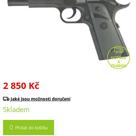
Z
D
A
R
2 850 Kč
M
Měrná
A
cena:
Skladem
Přidat do košíku