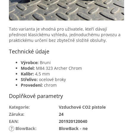
Tato varianta je vhodná pro uživatele, kteří dávají
přednost klasickému vzhledu, jednoduchému provozu a
praktickému určení bez zbytečně složité obsluhy.
Technické údaje
Výrobce:
Bruni
Model:
M84 323 Archer Chrom
Kalibr:
4,5 mm
Střelivo:
ocelové broky
Provedení:
chrom
Doplňkové parametry
Kategorie
:
Vzduchové CO2 pistole
Záruka
:
24
EAN
:
201920120040
?
BlowBack
:
BlowBack - ne