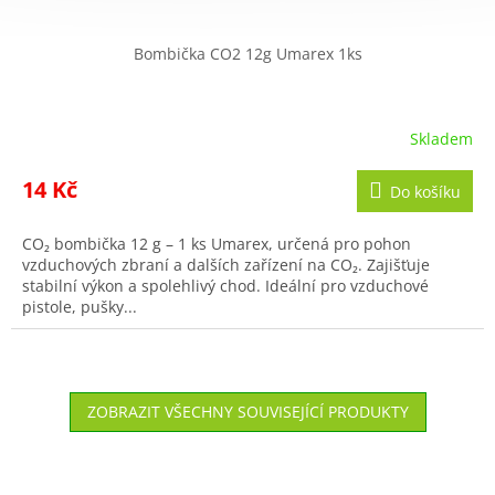
Bombička CO2 12g Umarex 1ks
Skladem
Průměrné
hodnocení
produktu
14 Kč
Do košíku
je
5,0
CO₂ bombička 12 g – 1 ks Umarex, určená pro pohon
z
vzduchových zbraní a dalších zařízení na CO₂. Zajišťuje
5
stabilní výkon a spolehlivý chod. Ideální pro vzduchové
hvězdiček.
pistole, pušky...
ZOBRAZIT VŠECHNY SOUVISEJÍCÍ PRODUKTY