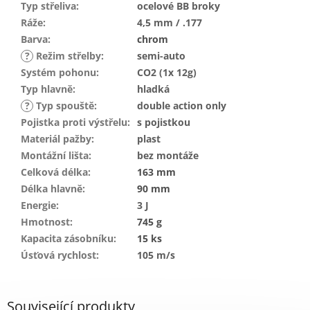
Typ střeliva
:
ocelové BB broky
Ráže
:
4,5 mm / .177
Barva
:
chrom
?
Režim střelby
:
semi-auto
Systém pohonu
:
CO2 (1x 12g)
Typ hlavně
:
hladká
?
Typ spouště
:
double action only
Pojistka proti výstřelu
:
s pojistkou
Materiál pažby
:
plast
Montážní lišta
:
bez montáže
Celková délka
:
163 mm
Délka hlavně
:
90 mm
Energie
:
3 J
Hmotnost
:
745 g
Kapacita zásobníku
:
15 ks
Úsťová rychlost
:
105 m/s
Související produkty