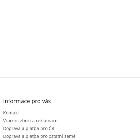
Z
á
p
a
Informace pro vás
t
Kontakt
í
Vrácení zboží a reklamace
Doprava a platba pro ČR
Doprava a platba pro ostatní země