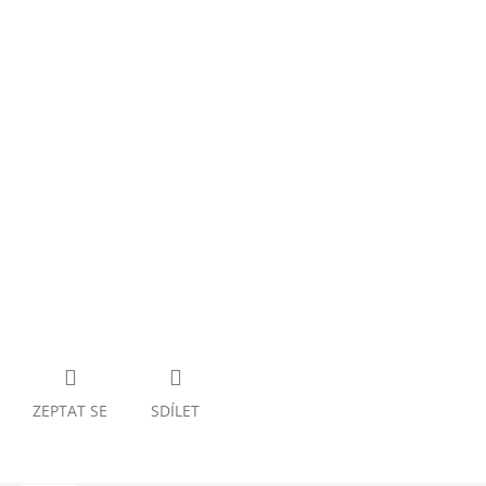
Vzduchová pistole Bruni M84 323 Archer černá
+ Doprava zdarma na další nákup
ZEPTAT SE
SDÍLET