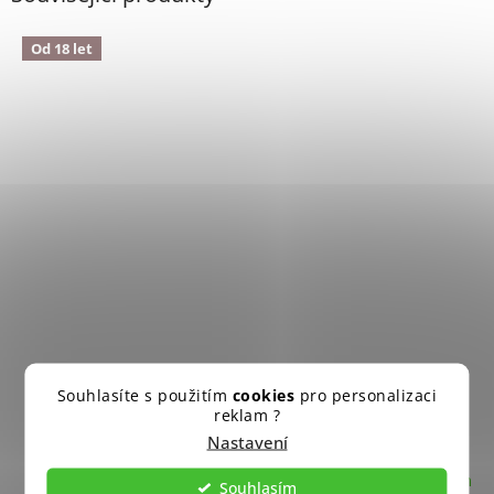
Od 18 let
Souhlasíte s použitím
cookies
pro personalizaci
Broky BB cal.4,5mm 1500ks Umarex
reklam ?
Nastavení
Skladem
Průměrné
Souhlasím