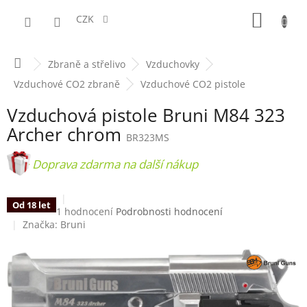
Přejít
NÁKUPN
na
CZK
obsah
KOŠÍK
Domů
Zbraně a střelivo
Vzduchovky
Vzduchové CO2 zbraně
Vzduchové CO2 pistole
Vzduchová pistole Bruni M84 323
Archer chrom
BR323MS
+ Doprava zdarma na další nákup
Od 18 let
Průměrné
1 hodnocení
Podrobnosti hodnocení
hodnocení
Značka:
Bruni
produktu
je
5,0
z
5
hvězdiček.