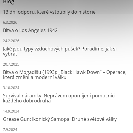
Blog
13 dní odporu, které vstoupily do historie
6.3.2026
Bitva o Los Angeles 1942
24.2.2026
Jaké jsou typy vzduchových pušek? Poradíme, jak si
vybrat
20.7.2025
Bitva o Mogadišu (1993): „Black Hawk Down“ – Operace,
která změnila moderní válku
3.10.2024
Survival náramky: Neprávem opomíjení pomocníci
každého dobrodruha
14.9.2024
Grease Gun: Ikonický Samopal Druhé světové války
7.9.2024