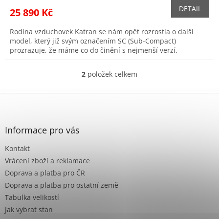
DETAIL
25 890 Kč
Rodina vzduchovek Katran se nám opět rozrostla o další
model, který již svým označením SC (Sub-Compact)
prozrazuje, že máme co do činění s nejmenší verzí.
2
položek celkem
O
v
l
Z
á
á
d
p
a
a
Informace pro vás
c
t
í
Kontakt
í
p
r
Vrácení zboží a reklamace
v
Doprava a platba pro ČR
k
Doprava a platba pro ostatní země
y
Tabulka velikostí
v
ý
Jak vybrat stan
p