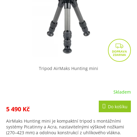
p
d
r
u
o
k
d
t
u
ů
k
t
Z
ů
D
A
R
Tripod AirMaks Hunting mini
M
A
Skladem
Do košíku
5 490 Kč
AirMaks Hunting mini je kompaktní tripod s montážními
systémy Picatinny a Acra, nastavitelnými výškově nožkami
(270–423 mm) a odolnou konstrukcí z uhlíkového vlákna.