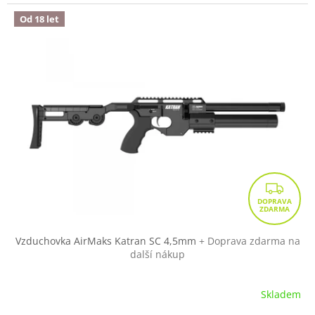
Od 18 let
Z
D
A
R
Vzduchovka AirMaks Katran SC 4,5mm
+ Doprava zdarma na
další nákup
M
A
Skladem