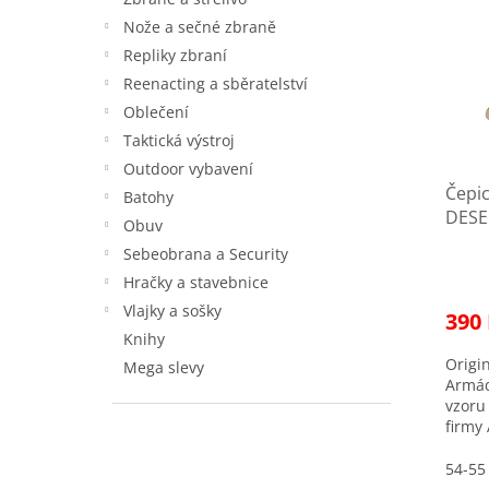
p
p
i
r
Nože a sečné zbraně
s
o
Repliky zbraní
p
d
Reenacting a sběratelství
r
u
Oblečení
o
k
Taktická výstroj
d
t
u
Outdoor vybavení
ů
Čepic
k
Batohy
DESE
t
Obuv
ů
Sebeobrana a Security
Hračky a stavebnice
Vlajky a sošky
390
Knihy
Origin
Mega slevy
Armád
vzoru
firmy
střih 
54-55