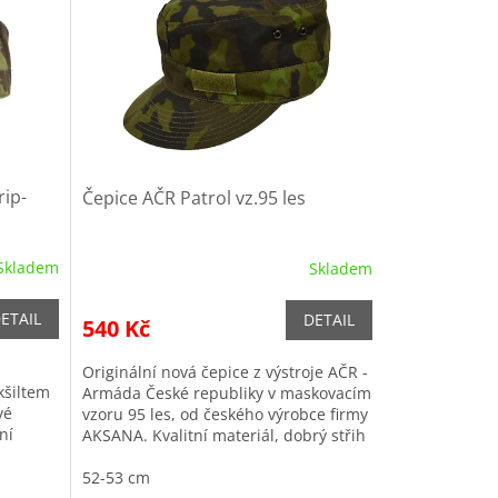
rip-
Čepice AČR Patrol vz.95 les
Skladem
Skladem
ETAIL
DETAIL
540 Kč
Originální nová čepice z výstroje AČR -
kšiltem
Armáda České republiky v maskovacím
vé
vzoru 95 les, od českého výrobce firmy
ní
AKSANA. Kvalitní materiál, dobrý střih
stop
a jemné šití zaručuje...
52-53 cm