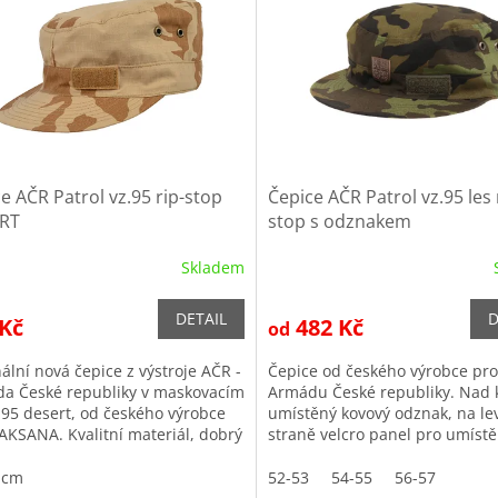
e AČR Patrol vz.95 rip-stop
Čepice AČR Patrol vz.95 les 
RT
stop s odznakem
Skladem
DETAIL
D
 Kč
482 Kč
od
ální nová čepice z výstroje AČR -
Čepice od českého výrobce pro
a České republiky v maskovacím
Armádu České republiky. Nad 
 95 desert, od českého výrobce
umístěný kovový odznak, na le
 AKSANA. Kvalitní materiál, dobrý
straně velcro panel pro umístě
a jemné šití...
hodnosti. Materiál: 100 % rip-
bavlna v...
 cm
52-53
54-55
56-57