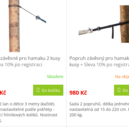
 závěsné pro hamaku 2 kusy
Popruh závěsný pro hamak
va 10% po registraci
kusy
+ Sleva 10% po registr
Skladem
Na obj
Do košíku
Do 
 Kč
980 Kč
 lan o délce 3 metry (každé).
Sada 2 popruhů, délka jednoh
 nastavitelné podle potřeby -
nastavitelná od 15 do 220 cm.
í hliníkových kolíků. Nostnost
200 kg.
g.