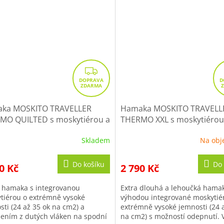
Z
D
A
R
ka MOSKITO TRAVELLER
Hamaka MOSKITO TRAVELL
MO QUILTED s moskytiérou a
THERMO XXL s moskytiéro
M
plením
+ Doprava zdarma na
Doprava zdarma na další n
A
Skladem
Na obj
 nákup
Do košíku
Do 
0 Kč
2 790 Kč
 hamaka s integrovanou
Extra dlouhá a lehoučká hama
tiérou o extrémně vysoké
výhodou integrované moskytié
sti (24 až 35 ok na cm2) a
extrémně vysoké jemnosti (24 
lením z dutých vláken na spodní
na cm2) s možností odepnutí. 