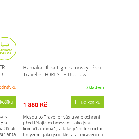
zásadní...
Z
D
A
R
ER
Hamaka Ultra-Light s moskytiérou
u
+
M
Traveller FOREST
+ Doprava
ákup
zdarma na další nákup
A
ednávku
Skladem
košíku
Do košíku
1 880 Kč
ka s
Mosquito Traveller vás trvale ochrání
ry o
před létajícím hmyzem, jako jsou
až 35 ok
komáři a komáři, a také před lezoucím
Varianta
hmyzem, jako jsou klíšťata, mravenci a