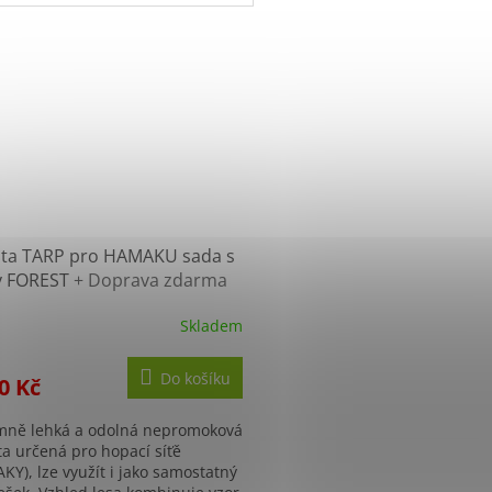
ě.
XXL je vhodná pro uživatele s...
hta TARP pro HAMAKU sada s
ky FOREST
+ Doprava zdarma
lší nákup
Skladem
Do košíku
0 Kč
mně lehká a odolná nepromoková
ta určená pro hopací síťě
KY), lze využít i jako samostatný