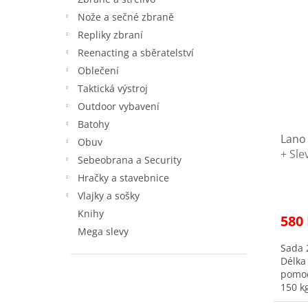
ý
í
Nože a sečné zbraně
p
p
i
r
Repliky zbraní
s
o
Reenacting a sběratelství
p
d
Oblečení
r
u
Taktická výstroj
o
k
Outdoor vybavení
d
t
u
ů
Batohy
Lano
k
Obuv
+ Sle
t
Sebeobrana a Security
ů
Hračky a stavebnice
Vlajky a sošky
Knihy
580
Mega slevy
Sada 2
Délka
pomoc
150 k