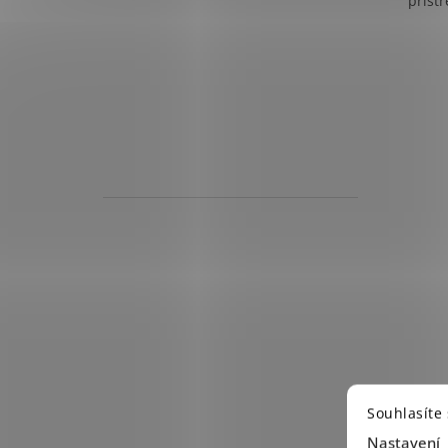
příst
listí,
Souhlasíte
Nastavení