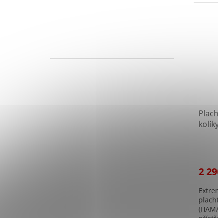
stran
Plac
kolí
na da
2 29
Extre
plach
(HAMA