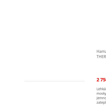
Hama
THER
zate
další
2 75
Lehká
mosky
jemno
zatep