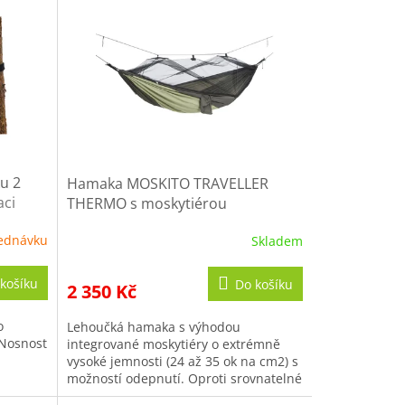
u 2
Hamaka MOSKITO TRAVELLER
aci
THERMO s moskytiérou
ednávku
Skladem
košíku
Do košíku
2 350 Kč
o
Lehoučká hamaka s výhodou
 Nosnost
integrované moskytiéry o extrémně
vysoké jemnosti (24 až 35 ok na cm2) s
možností odepnutí. Oproti srovnatelné
konkurenci disponuje jednou