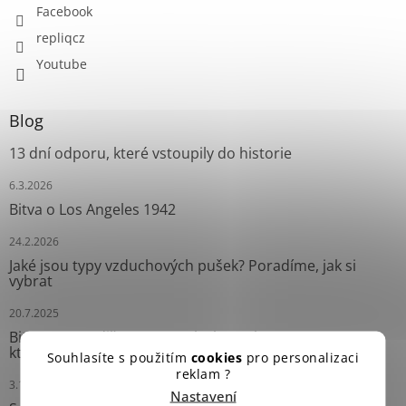
Facebook
repliqcz
Youtube
Blog
13 dní odporu, které vstoupily do historie
6.3.2026
Bitva o Los Angeles 1942
24.2.2026
Jaké jsou typy vzduchových pušek? Poradíme, jak si
vybrat
20.7.2025
Bitva o Mogadišu (1993): „Black Hawk Down“ – Operace,
která změnila moderní válku
Souhlasíte s použitím
cookies
pro personalizaci
reklam ?
3.10.2024
Nastavení