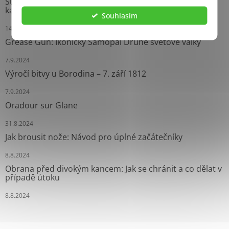
Survival náramky: Neprávem opomíjení pomocníci
každého dobrodruha
Souhlasím
14.9.2024
Grease Gun: Ikonický Samopal Druhé světové války
7.9.2024
Výročí bitvy u Borodina – 7. září 1812
7.9.2024
Oradour sur Glane
31.8.2024
Jak brousit nože: Návod pro úplné začátečníky
8.8.2024
Obrana před divokým kancem: Jak se chránit a co dělat v
případě útoku
8.8.2024