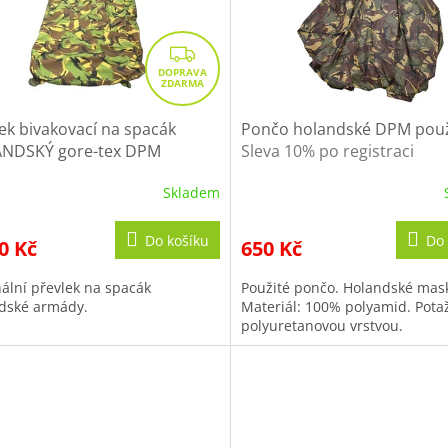
Z
D
A
R
ek bivakovací na spacák
Pončo holandské DPM pou
NDSKÝ gore-tex DPM
Sleva 10% po registraci
M
tý
A
Skladem
Do košíku
Do 
0 Kč
650 Kč
nální převlek na spacák
Použité pončo. Holandské mas
dské armády.
Materiál: 100% polyamid. Pota
polyuretanovou vrstvou.