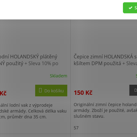
S
lodní HOLANDSKÝ plátěný
Čepice zimní HOLANDSKÁ s
NÝ použitý
+ Sleva 10% po
kšiltem DPM použitá
+ Slev
traci
po registraci
Skladem
D
Do košíku
150 Kč
 Kč
Originální zimní čepice holan
ální lodní vak z výprodeje
armády. Zboží je použité, avša
dské armády. Celková délka vaku
slušném stavu.
 cm, průměr dna 35 cm.
57