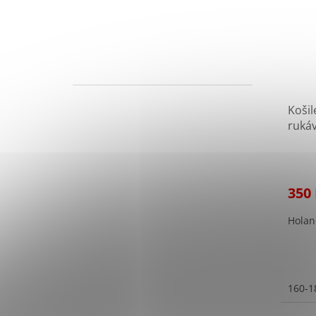
Košil
ruká
po re
350
Holan
160-1