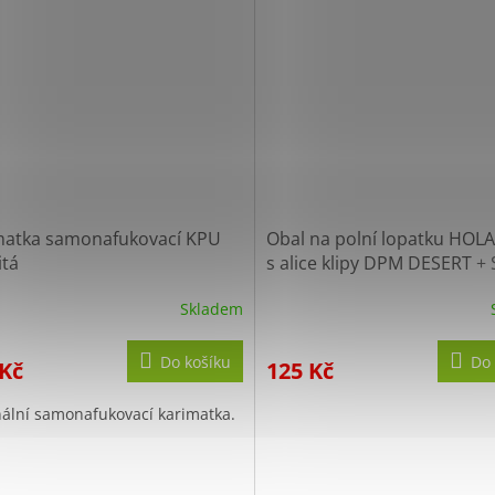
matka samonafukovací KPU
Obal na polní lopatku HO
itá
s alice klipy DPM DESERT
+ 
10% po registraci
Skladem
Do košíku
Do 
 Kč
125 Kč
nální samonafukovací karimatka.