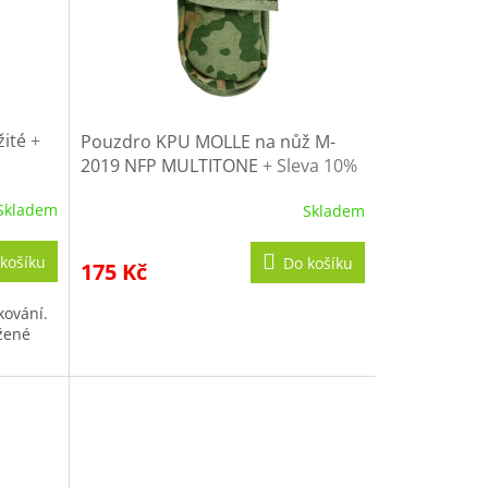
žité
+
Pouzdro KPU MOLLE na nůž M-
2019 NFP MULTITONE
+ Sleva 10%
po registraci
Skladem
Skladem
košíku
Do košíku
175 Kč
kování.
žené