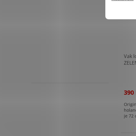
Vak 
ZELE
regis
390
Origin
holan
je 72