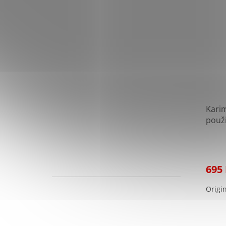
Kari
použ
695
Origi