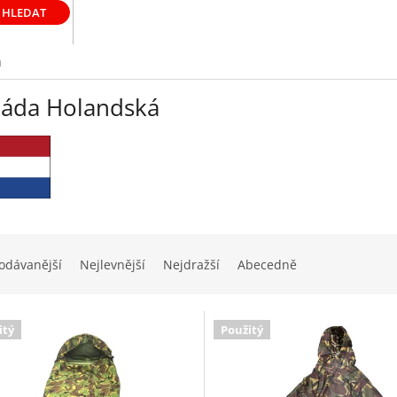
HLEDAT
á
áda Holandská
odávanější
Nejlevnější
Nejdražší
Abecedně
itý
Použitý