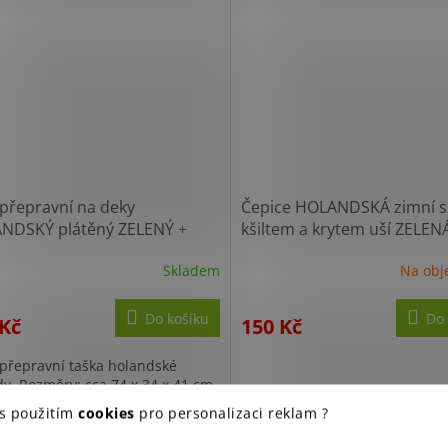
přepravní na deky
Čepice HOLANDSKÁ zimní s
NDSKÝ plátěný ZELENÝ
+
kšiltem a krytem uší ZELE
 10% po registraci
Sleva 10% po registraci
Skladem
Na obj
Do košíku
Do 
 Kč
150 Kč
 přepravní taška holandské
y. Rozměry: cca 74 x 34 x 41 cm.
 s použitím
cookies
pro personalizaci reklam ?
itý