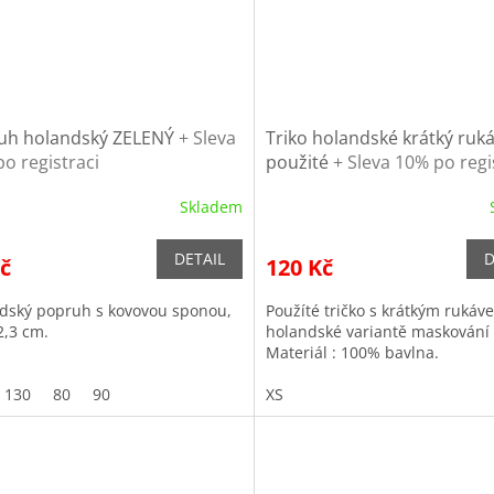
uh holandský ZELENÝ
+ Sleva
Triko holandské krátký ru
o registraci
použité
+ Sleva 10% po regi
Skladem
DETAIL
D
č
120 Kč
dský popruh s kovovou sponou,
Použíté tričko s krátkým rukáv
2,3 cm.
holandské variantě maskování
Materiál : 100% bavlna.
130
80
90
XS