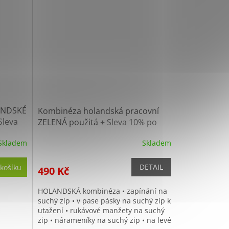
LANDSKÉ
Kombinéza holandská pracovní
Sleva
ZELENÁ použitá
+ Sleva 10% po
registraci
Skladem
Skladem
DETAIL
košíku
490 Kč
HOLANDSKÁ kombinéza • zapínání na
suchý zip • v pase pásky na suchý zip k
utažení • rukávové manžety na suchý
zip • nárameníky na suchý zip • na levé