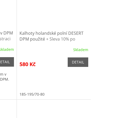
káv DPM
Kalhoty holandské polní DESERT
straci
DPM použité
+ Sleva 10% po
registraci
Skladem
Skladem
ETAIL
DETAIL
580 Kč
em v
 DPM.
185-195/70-80