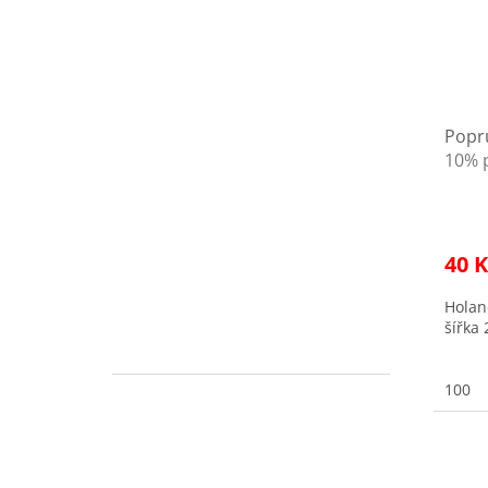
Popr
10% p
40 K
Holan
šířka 
100