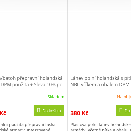
a/batoh přepravní holandská
Láhev polní holandská s pí
á DPM použitá
+ Sleva 10% po
NBC víčkem a obalem DPM
traci
použitá
+ Sleva 10% po regi
Skladem
Na obj
Do košíku
Do 
 Kč
380 Kč
nální použitá přepravní taška
Plastová polní láhev holandské
dské armády. Integrované
armády. Včetně pítka a obalu. 