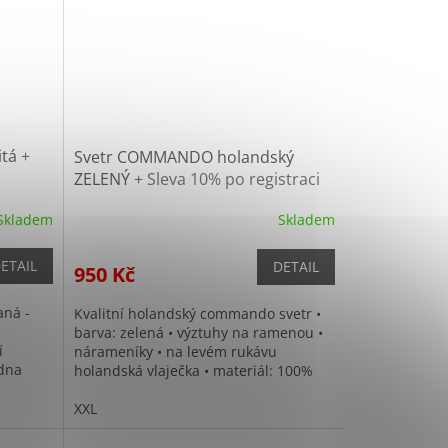
itá
+
Svetr COMMANDO holandský
ZELENÝ
+ Sleva 10% po registraci
Skladem
Skladem
ETAIL
DETAIL
950 Kč
aná -
Kvalitní holandský commando svetr •
barva: zelená • výztuhy na ramenou •
í
nárameníky • na levém rukávu
edna
holandská vlaječka • materiál: 100%
a na
vlna
XXL