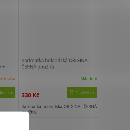
Karimatka holandská ORIGINAL
NÁ
+
ČERNÁ použitá
ednávku
Skladem
košíku
Do košíku
330 Kč
Karimatka holandská ORIGINAL ČERNÁ
použitá.