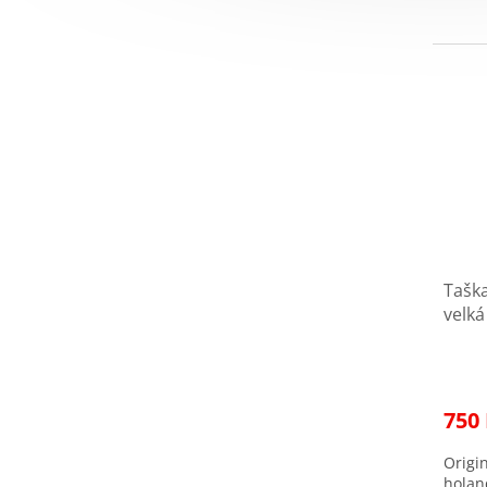
Tašk
velk
regis
750
Origi
holan