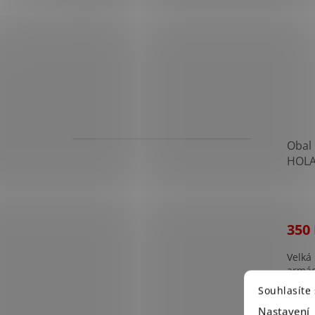
Obal 
HOLA
Sleva
350
Velká
armád
Souhlasíte
Použ
Nastavení