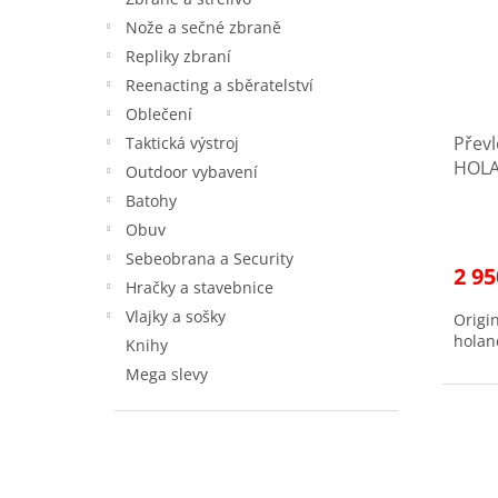
s
o
p
d
Nože a sečné zbraně
r
u
Repliky zbraní
o
k
Reenacting a sběratelství
d
t
Oblečení
u
ů
Převl
k
Taktická výstroj
HOLA
t
Outdoor vybavení
použi
ů
Batohy
Obuv
Sebeobrana a Security
2 95
Hračky a stavebnice
Vlajky a sošky
Origi
holan
Knihy
Mega slevy