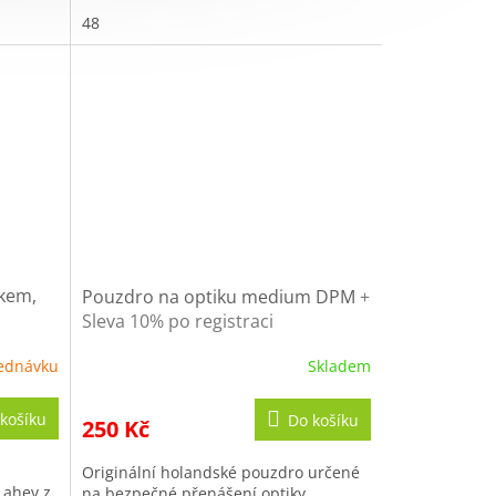
hrudi šikmá kapsa krytá...
48
tkem,
Pouzdro na optiku medium DPM
+
Sleva 10% po registraci
straci
ednávku
Skladem
košíku
Do košíku
250 Kč
Originální holandské pouzdro určené
Lahev z
na bezpečné přenášení optiky.