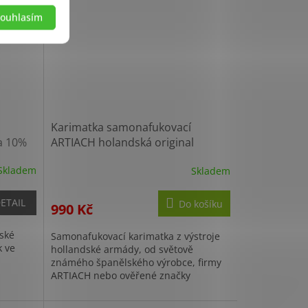
ouhlasím
Karimatka samonafukovací
a 10%
ARTIACH holandská original
použitá
Skladem
Skladem
ETAIL
Do košíku
990 Kč
dské
Samonafukovací karimatka z výstroje
k ve
hollandské armády, od světově
známého španělského výrobce, firmy
ARTIACH nebo ověřené značky
Thermarest.