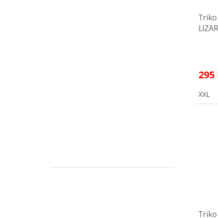
Trik
LIZA
295
XXL
Trik