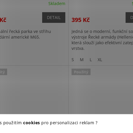
Skladem
DETAIL
D
 Kč
395 Kč
ální řecká parka ve střihu
Jedná se o moderní, funkční s
dární americké M65.
výstroje Řecké armády (Helleni
která slouží jako efektivní zate
vrstva.
M
S
M
L
XL
itý
Použitý
 s použitím
cookies
pro personalizaci reklam ?
a BDU řecké LIZARD CAMO
Kalhoty dámské BDU řecké