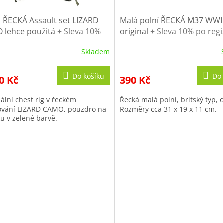
 ŘECKÁ Assault set LIZARD
Malá polní ŘECKÁ M37 WWI
 lehce použitá
+ Sleva 10%
original
+ Sleva 10% po regi
gistraci
Skladem
Do košíku
Do 
0 Kč
390 Kč
ální chest rig v řeckém
Řecká malá polní, britský typ, o
vání LIZARD CAMO, pouzdro na
Rozměry cca 31 x 19 x 11 cm.
ku v zelené barvě.