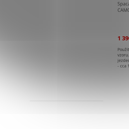
Spac
CAMO
1 39
Použi
vzoru
jezdec
- cca
součás