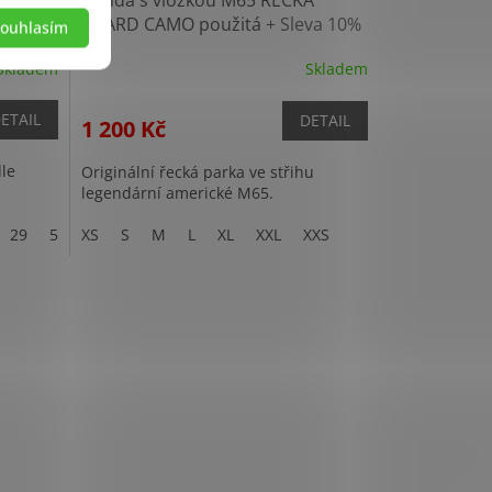
po
LIZARD CAMO použitá
+ Sleva 10%
ouhlasím
po registraci
Skladem
Skladem
ETAIL
DETAIL
1 200 Kč
dle
Originální řecká parka ve střihu
legendární americké M65.
29
5
11
XS
12
S
M
13
L
15
XL
XXL
XXS