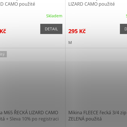
RD CAMO použité
LIZARD CAMO použité
Skladem
DETAIL
D
 Kč
295 Kč
M
itý
a M65 ŘECKÁ LIZARD CAMO
Mikina FLEECE řecká 3/4 zip
itá
+ Sleva 10% po registraci
ZELENÁ použitá