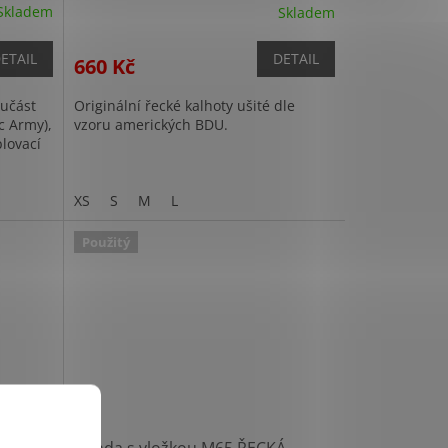
Skladem
Skladem
ETAIL
DETAIL
660 Kč
oučást
Originální řecké kalhoty ušité dle
c Army),
vzoru amerických BDU.
plovací
XS
S
M
L
Použitý
 LIZARD
Bunda s vložkou M65 ŘECKÁ