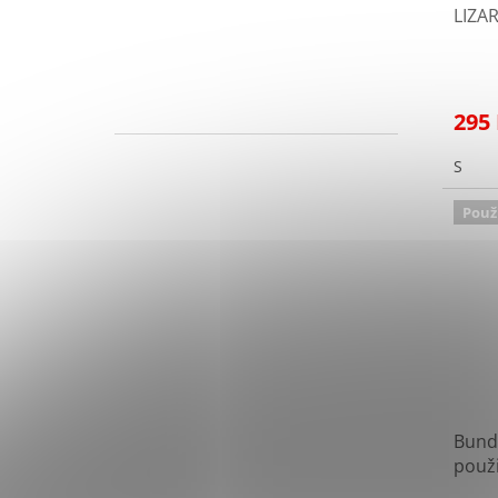
LIZA
295
S
Použ
Bund
použ