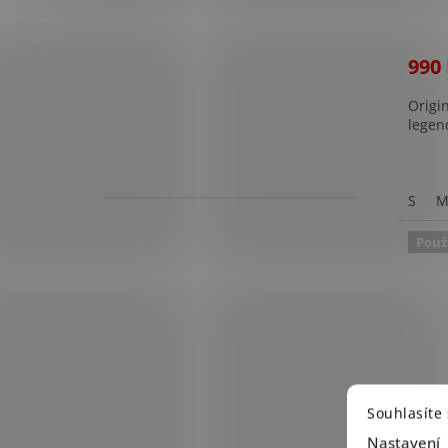
990
Origin
legen
S
Použ
Souhlasíte
Nastavení
Blůz