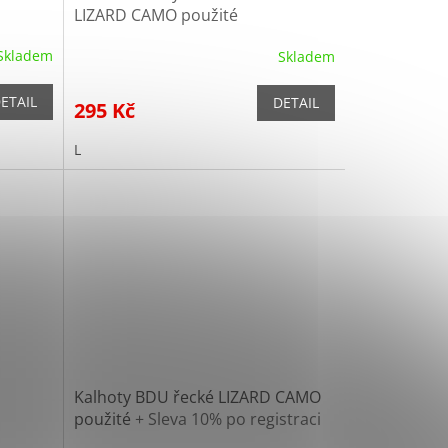
LIZARD CAMO použité
Skladem
Skladem
ETAIL
DETAIL
295 Kč
L
Kalhoty BDU řecké LIZARD CAMO
použité
+ Sleva 10% po registraci