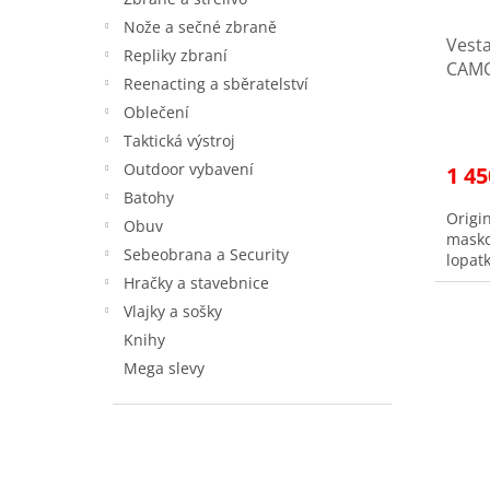
t
u
ů
Nože a sečné zbraně
Vesta
k
Repliky zbraní
CAMO
t
Reenacting a sběratelství
po re
ů
Oblečení
Taktická výstroj
Outdoor vybavení
1 45
Batohy
Origin
Obuv
masko
Sebeobrana a Security
lopat
Hračky a stavebnice
Vlajky a sošky
Knihy
Mega slevy