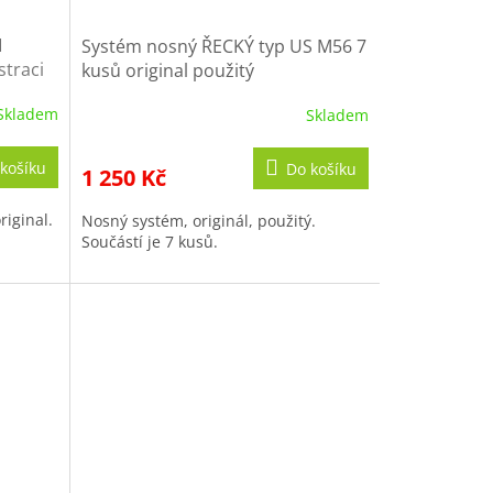
I
Systém nosný ŘECKÝ typ US M56 7
straci
kusů original použitý
Skladem
Skladem
košíku
Do košíku
1 250 Kč
riginal.
Nosný systém, originál, použitý.
Součástí je 7 kusů.