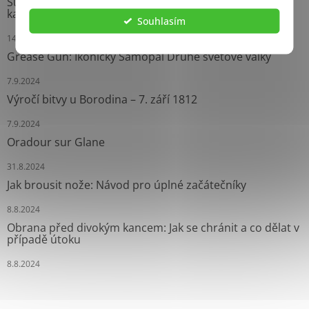
Survival náramky: Neprávem opomíjení pomocníci
každého dobrodruha
Souhlasím
14.9.2024
Grease Gun: Ikonický Samopal Druhé světové války
7.9.2024
Výročí bitvy u Borodina – 7. září 1812
7.9.2024
Oradour sur Glane
31.8.2024
Jak brousit nože: Návod pro úplné začátečníky
8.8.2024
Obrana před divokým kancem: Jak se chránit a co dělat v
případě útoku
8.8.2024