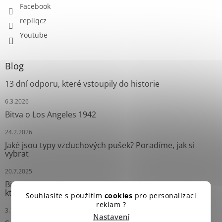
Facebook
repliqcz
Youtube
Blog
13 dní odporu, které vstoupily do historie
6.3.2026
Bitva o Los Angeles 1942
24.2.2026
Jaké jsou typy vzduchových pušek? Poradíme, jak si
vybrat
20.7.2025
Bitva o Mogadišu (1993): „Black Hawk Down“ – Operace,
která změnila moderní válku
Souhlasíte s použitím
cookies
pro personalizaci
reklam ?
3.10.2024
Nastavení