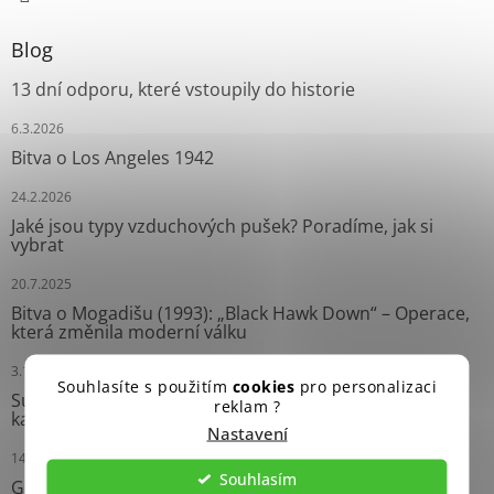
Blog
13 dní odporu, které vstoupily do historie
6.3.2026
Bitva o Los Angeles 1942
24.2.2026
Jaké jsou typy vzduchových pušek? Poradíme, jak si
vybrat
20.7.2025
Bitva o Mogadišu (1993): „Black Hawk Down“ – Operace,
která změnila moderní válku
3.10.2024
Souhlasíte s použitím
cookies
pro personalizaci
Survival náramky: Neprávem opomíjení pomocníci
reklam ?
každého dobrodruha
Nastavení
14.9.2024
Souhlasím
Grease Gun: Ikonický Samopal Druhé světové války