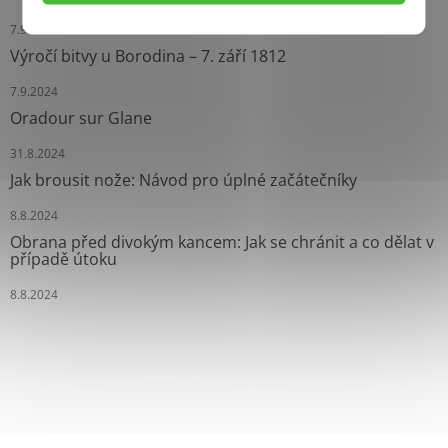
7.9.2024
Výročí bitvy u Borodina – 7. září 1812
7.9.2024
Oradour sur Glane
31.8.2024
Jak brousit nože: Návod pro úplné začátečníky
8.8.2024
Obrana před divokým kancem: Jak se chránit a co dělat v
případě útoku
8.8.2024