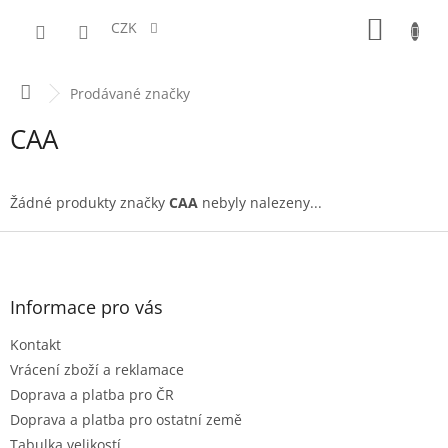
Přejít
NÁKUPN
na
CZK
obsah
KOŠÍK
Domů
Prodávané značky
CAA
Žádné produkty značky
CAA
nebyly nalezeny...
Z
á
p
a
Informace pro vás
t
Kontakt
í
Vrácení zboží a reklamace
Doprava a platba pro ČR
Doprava a platba pro ostatní země
Tabulka velikostí