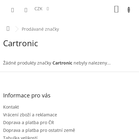
Přejít
NÁKUPN
na
CZK
obsah
KOŠÍK
Domů
Prodávané značky
Cartronic
Žádné produkty značky
Cartronic
nebyly nalezeny...
Z
á
p
a
Informace pro vás
t
Kontakt
í
Vrácení zboží a reklamace
Doprava a platba pro ČR
Doprava a platba pro ostatní země
Tabulka velikostí