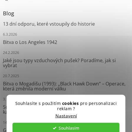
Blog
13 dní odporu, které vstoupily do historie
6.3.2026
Bitva o Los Angeles 1942
24.2.2026
Jaké jsou typy vzduchových pušek? Poradíme, jak si
vybrat
20.7.2025
Bitva o Mogadišu (1993): „Black Hawk Down“ – Operace,
která změnila moderní válku
3.10.2024
Souhlasíte s použitím
cookies
pro personalizaci
Survival náramky: Neprávem opomíjení pomocníci
reklam ?
každého dobrodruha
Nastavení
14.9.2024
Souhlasím
Grease Gun: Ikonický Samopal Druhé světové války