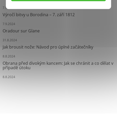
7.9.2024
Výročí bitvy u Borodina – 7. září 1812
7.9.2024
Oradour sur Glane
31.8.2024
Jak brousit nože: Návod pro úplné začátečníky
8.8.2024
Obrana před divokým kancem: Jak se chránit a co dělat v
případě útoku
8.8.2024