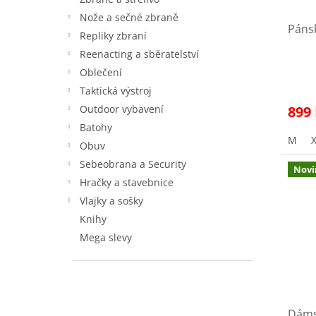
t
u
ů
Nože a sečné zbraně
Pánsk
k
Repliky zbraní
t
Reenacting a sběratelství
ů
Oblečení
Taktická výstroj
899
Outdoor vybavení
Batohy
M
Obuv
Sebeobrana a Security
Novi
Hračky a stavebnice
Vlajky a sošky
Knihy
Mega slevy
Dáms