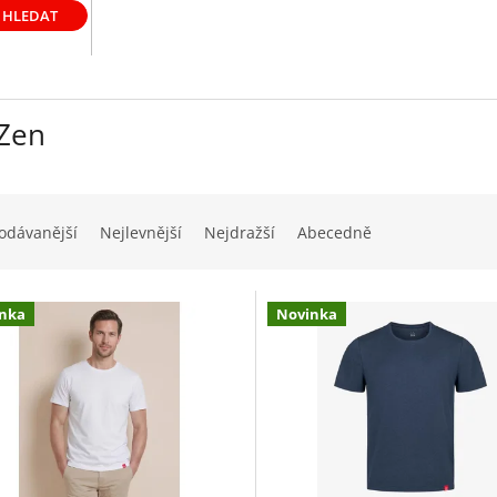
HLEDAT
yZen
odávanější
Nejlevnější
Nejdražší
Abecedně
nka
Novinka