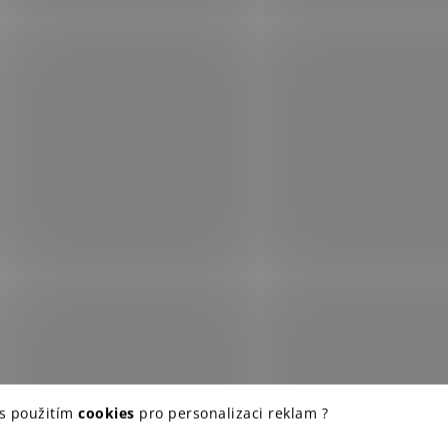
v
ý
p
i
s
u
 s použitím
cookies
pro personalizaci reklam ?