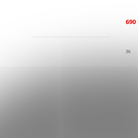
690
36