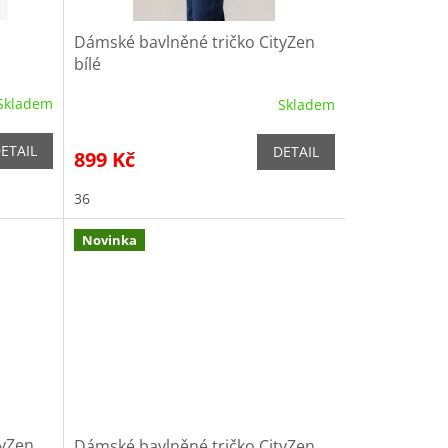
Dámské bavlněné tričko CityZen
bílé
Skladem
Skladem
ETAIL
DETAIL
899 Kč
36
Novinka
tyZen
Dámské bavlněné tričko CityZen