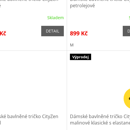
é
petrolejové
Skladem
DETAIL
D
 Kč
899 Kč
M
Výprodej
ké bavlněné tričko CityZen
Dámské bavlněné tričko Ci
l
malinové klasické s elasta