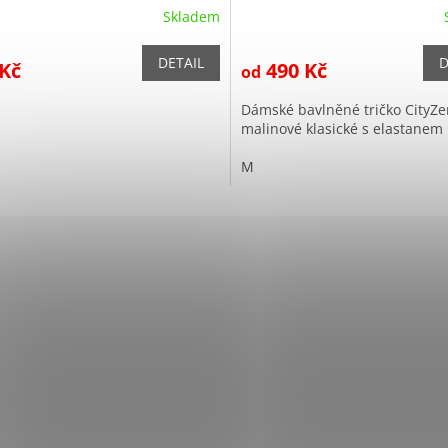
Skladem
DETAIL
D
 Kč
490 Kč
od
Dámské bavlněné tričko CityZe
malinové klasické s elastanem
M
O
v
l
á
d
a
c
í
p
r
v
k
y