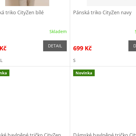
á triko CityZen bílé
Pánská triko CityZen navy
Skladem
DETAIL
D
 Kč
699 Kč
XL
S
nka
Novinka
ké bavlněné tričko CityZen
Dámské bavlněné tričko Ci