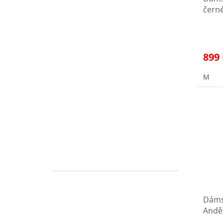
čern
899
M
Dáms
Andě