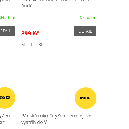
Anděl
Skladem
Skladem
ETAIL
DETAIL
899 Kč
M
L
XL
690 Kč
890 Kč
tyZen
Pánská triko CityZen petrolejové
nem
výstřih do V