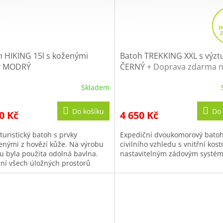
h HIKING 15l s koženými
Batoh TREKKING XXL s výztu
y MODRÝ
ČERNÝ
+ Doprava zdarma n
nákup
Skladem
Do košíku
Do 
0 Kč
4 650 Kč
turistický batoh s prvky
Expediční dvoukomorový bato
enými z hovězí kůže. Na výrobu
civilního vzhledu s vnitřní kost
u byla použita odolná bavlna.
nastavitelným zádovým systé
ání všech úložných prostorů
u je řešeno pomocí kožených
hů,...