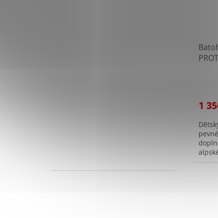
Bato
PROT
regis
1 35
Dětsk
pevné
dopln
alpsk
úložn
pomoc