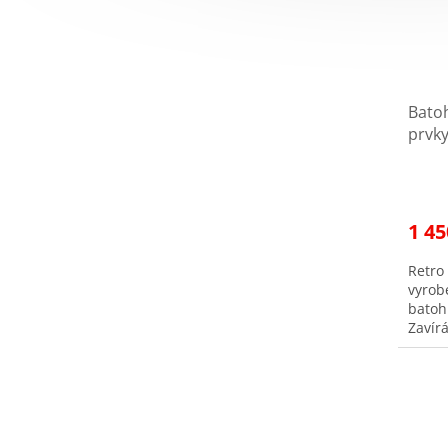
Bato
prvk
1 45
Retro 
vyrob
batoh
Zavír
batoh
popru