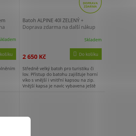
D
A
R
kem
Batoh ALPINE 40l ZELENÝ
+
na
Doprava zdarma na další nákup
M
A
Skladem
Skladem
košíku
Do košíku
2 650 Kč
 plněním
Středně velký batoh pro turistiku či
lov. Přístup do batohu zajišťuje horní
víko s vnější i vnitřní kapsou na zip.
Vnější kapsa je navíc vybavena ještě
síťovanou přihrádkou...