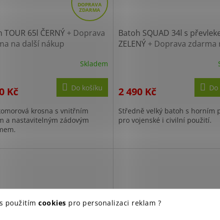
D
A
R
h TOUR 65l ČERNÝ
+ Doprava
Batoh SQUAD 34l s převle
ma na další nákup
ZELENÝ
+ Doprava zdarma 
M
další nákup
A
Skladem
Do košíku
Do 
0 Kč
2 490 Kč
omorová krosna s vnitřním
Středně velký batoh s horním
 a nastavitelným zádovým
pro vojenské i civilní použití.
mem.
 s použitím
cookies
pro personalizaci reklam ?