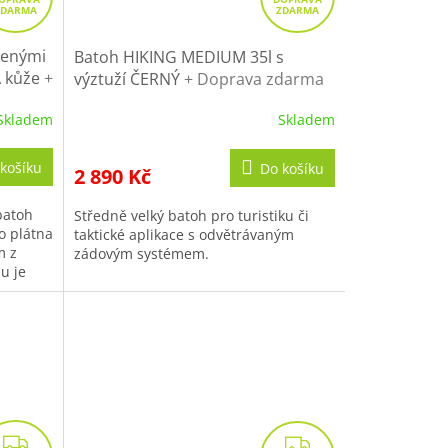
D
D
A
A
R
R
ženými
Batoh HIKING MEDIUM 35l s
 kůže
+
M
výztuží ČERNÝ
+ Doprava zdarma
M
ákup
na další nákup
A
A
Skladem
Skladem
košíku
Do košíku
2 890 Kč
batoh
Středně velký batoh pro turistiku či
o plátna
taktické aplikace s odvětrávaným
m z
zádovým systémem.
u je
ý...
Z
Z