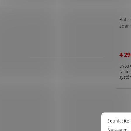
Bato
zdar
4 29
Dvouk
rámem
systé
Souhlasíte
Nastavení