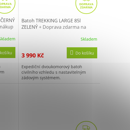
D
D
A
A
R
R
 ČERNÝ
Batoh TREKKING LARGE 85l
 nákup
M
ZELENÝ
+ Doprava zdarma na
M
další nákup
A
A
Skladem
Skladem
košíku
Do košíku
3 990 Kč
h
Expediční dvoukomorový batoh
ným
civilního vzhledu s nastavitelným
zádovým systémem.
Z