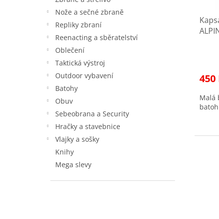
t
u
ů
Nože a sečné zbraně
Kaps
k
Repliky zbraní
ALPI
t
Reenacting a sběratelství
ů
Oblečení
Taktická výstroj
Outdoor vybavení
450
Batohy
Malá 
Obuv
batoh
Sebeobrana a Security
Hračky a stavebnice
Vlajky a sošky
Knihy
Mega slevy