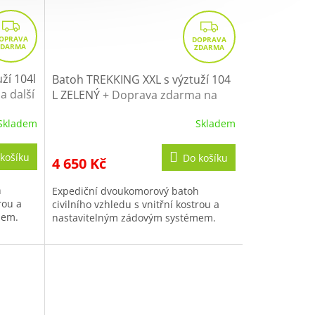
Z
Z
D
D
A
A
R
R
ží 104l
Batoh TREKKING XXL s výztuží 104
a další
M
L ZELENÝ
+ Doprava zdarma na
M
další nákup
A
A
Skladem
Skladem
košíku
Do košíku
4 650 Kč
h
Expediční dvoukomorový batoh
rou a
civilního vzhledu s vnitřní kostrou a
mem.
nastavitelným zádovým systémem.