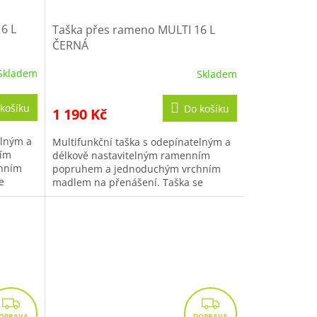
6 L
Taška přes rameno MULTI 16 L
ČERNÁ
Skladem
Skladem
košíku
Do košíku
1 190 Kč
elným a
Multifunkční taška s odepínatelným a
ním
délkově nastavitelným ramenním
hním
popruhem a jednoduchým vrchním
e
madlem na přenášení. Taška se
né
uzavírá pomocí chlopně fixované
dvojicí...
Z
Z