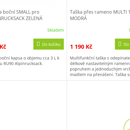
a boční SMALL pro
Taška přes rameno MULTI 1
NRUCKSACK ZELENÁ
MODRÁ
Skladem
Do košíku
Do 
 Kč
1 190 Kč
boční kapsa o objemu cca 3 L k
Multifunkční taška s odepínat
u RU90 Alpinrucksack.
délkově nastavitelným ramen
popruhem a jednoduchým vrc
madlem na přenášení. Taška s
uzavírá pomocí chlopně fixova
dvojicí...