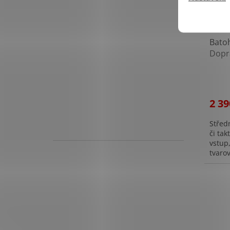
Bato
Dopr
2 39
Středn
či tak
vstup
tvaro
hydrat