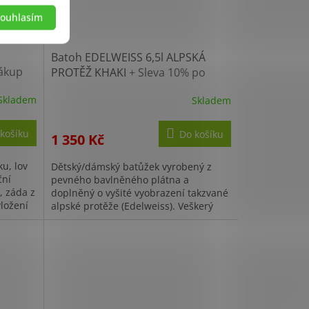
ouhlasím
Batoh EDELWEISS 6,5l ALPSKÁ
ákup
PROTĚŽ KHAKI
+ Sleva 10% po
registraci
Skladem
Skladem
košíku
Do košíku
1 350 Kč
ku, lov
Dětský/dámský batůžek vyrobený z
ční
pevného bavlněného plátna a
, záda z
doplněný o vyšité vyobrazení takzvané
ložení
alpské protěže (Edelweiss). Veškerý
úložný prostor batohu je uzavíraný
pomocí...