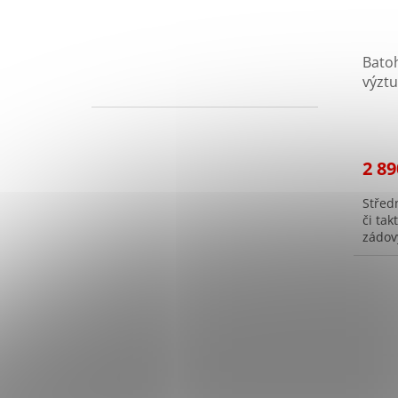
Bato
výzt
na da
2 89
Středn
či ta
zádov