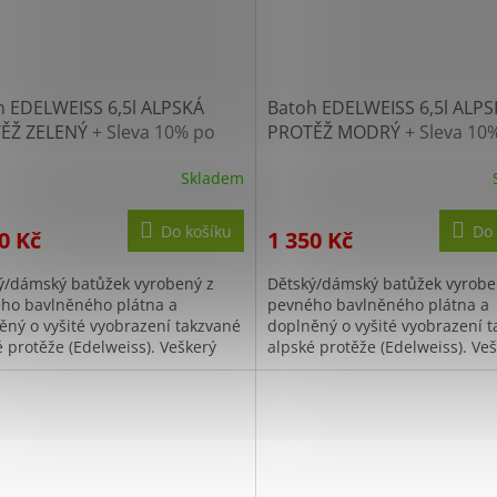
h EDELWEISS 6,5l ALPSKÁ
Batoh EDELWEISS 6,5l ALP
ĚŽ ZELENÝ
+ Sleva 10% po
PROTĚŽ MODRÝ
+ Sleva 10
traci
registraci
Skladem
Do košíku
Do 
0 Kč
1 350 Kč
ý/dámský batůžek vyrobený z
Dětský/dámský batůžek vyrobe
ho bavlněného plátna a
pevného bavlněného plátna a
ěný o vyšité vyobrazení takzvané
doplněný o vyšité vyobrazení 
é protěže (Edelweiss). Veškerý
alpské protěže (Edelweiss). Ve
ý prostor batohu je uzavíraný
úložný prostor batohu je uzaví
í...
pomocí...