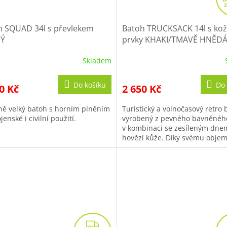
h SQUAD 34l s převlekem
Batoh TRUCKSACK 14l s ko
Ý
prvky KHAKI/TMAVĚ HNĚDÁ
Doprava zdarma na další n
Skladem
Do košíku
Do 
0 Kč
2 650 Kč
ně velký batoh s horním plněním
Turistický a volnočasový retro 
jenské i civilní použití.
vyrobený z pevného bavněnéh
v kombinaci se zesíleným dne
hovězí kůže. Díky svému objem
perfektní volbou na EDC. Vešker
Z