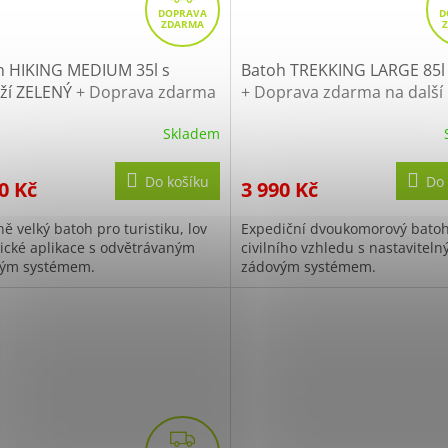
D
A
R
h HIKING MEDIUM 35l s
Batoh TREKKING LARGE 85l
uží ZELENÝ
+ Doprava zdarma
+ Doprava zdarma na další
M
lší nákup
A
Skladem
Do košíku
Do 
0 Kč
3 990 Kč
ě velký batoh pro turistiku, lov
Expediční dvoukomorový bato
ktické aplikace s odvětrávaným
civilního vzhledu s nastavitel
ým systémem.
zádovým systémem.
Z