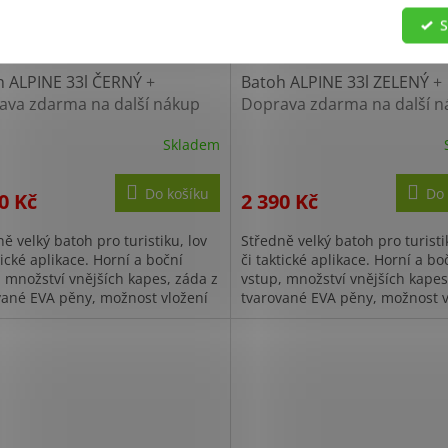
S
h ALPINE 33l ČERNÝ
+
Batoh ALPINE 33l ZELENÝ
+
ava zdarma na další nákup
Doprava zdarma na další n
Skladem
Do košíku
Do 
0 Kč
2 390 Kč
ě velký batoh pro turistiku, lov
Středně velký batoh pro turisti
tické aplikace. Horní a boční
či taktické aplikace. Horní a bo
, množství vnějších kapes, záda z
vstup, množství vnějších kapes
vané EVA pěny, možnost vložení
tvarované EVA pěny, možnost v
ační vložky.
hydratační vložky.