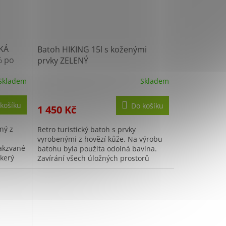
SKÁ
Batoh HIKING 15l s koženými
% po
prvky ZELENÝ
Skladem
Skladem
košíku
Do košíku
1 450 Kč
ný z
Retro turistický batoh s prvky
vyrobenými z hovězí kůže. Na výrobu
takzvané
batohu byla použita odolná bavlna.
škerý
Zavírání všech úložných prostorů
raný
batohu je řešeno pomocí kožených
popruhů,...