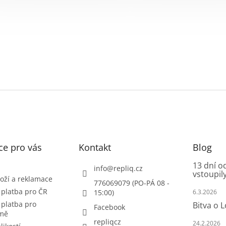
ce pro vás
Kontakt
Blog
13 dní o
info
@
repliq.cz
vstoupily
oží a reklamace
776069079 (PO-PÁ 08 -
 platba pro ČR
15:00)
6.3.2026
 platba pro
Bitva o 
Facebook
emě
repliqcz
24.2.2026