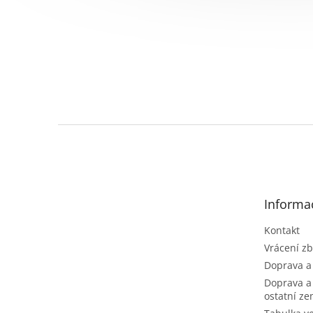
Z
á
p
a
t
Informa
í
Kontakt
Vrácení zb
Doprava a
Doprava a
ostatní z