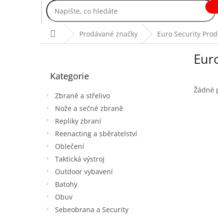
Přejít
na
obsah
Domů
Prodávané značky
Euro Security Prod
P
Eur
o
Přeskočit
s
Kategorie
kategorie
t
r
Žádné 
Zbraně a střelivo
a
Nože a sečné zbraně
n
Repliky zbraní
n
í
Reenacting a sběratelství
p
Oblečení
a
Taktická výstroj
n
Outdoor vybavení
e
Batohy
l
Obuv
Sebeobrana a Security