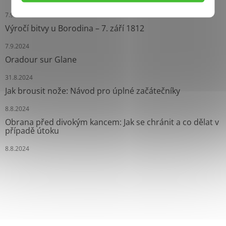
7.9.2024
Výročí bitvy u Borodina – 7. září 1812
7.9.2024
Oradour sur Glane
31.8.2024
Jak brousit nože: Návod pro úplné začátečníky
8.8.2024
Obrana před divokým kancem: Jak se chránit a co dělat v
případě útoku
8.8.2024