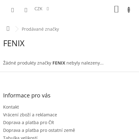
Přejít
NÁKUPN
na
CZK
obsah
KOŠÍK
Domů
Prodávané značky
FENIX
Žádné produkty značky
FENIX
nebyly nalezeny...
Z
á
p
a
Informace pro vás
t
Kontakt
í
Vrácení zboží a reklamace
Doprava a platba pro ČR
Doprava a platba pro ostatní země
Tabulka velikostí