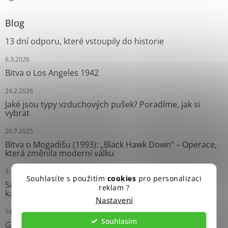
Blog
13 dní odporu, které vstoupily do historie
6.3.2026
Bitva o Los Angeles 1942
24.2.2026
Jaké jsou typy vzduchových pušek? Poradíme, jak si
vybrat
20.7.2025
Bitva o Mogadišu (1993): „Black Hawk Down“ – Operace,
která změnila moderní válku
3.10.2024
Souhlasíte s použitím
cookies
pro personalizaci
Survival náramky: Neprávem opomíjení pomocníci
reklam ?
každého dobrodruha
Nastavení
14.9.2024
Souhlasím
Grease Gun: Ikonický Samopal Druhé světové války