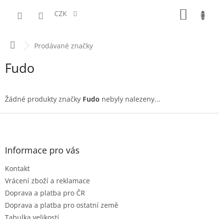
Přejít
NÁKUPN
na
CZK
obsah
KOŠÍK
Domů
Prodávané značky
Fudo
Žádné produkty značky
Fudo
nebyly nalezeny...
Z
á
p
a
Informace pro vás
t
Kontakt
í
Vrácení zboží a reklamace
Doprava a platba pro ČR
Doprava a platba pro ostatní země
Tabulka velikostí