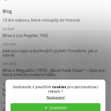
Blog
13 dní odporu, které vstoupily do historie
6.3.2026
Bitva o Los Angeles 1942
24.2.2026
Jaké jsou typy vzduchových pušek? Poradíme, jak si
vybrat
20.7.2025
Bitva o Mogadišu (1993): „Black Hawk Down“ – Operace,
která změnila moderní válku
3.10.2024
Souhlasíte s použitím
cookies
pro personalizaci
Survival náramky: Neprávem opomíjení pomocníci
reklam ?
každého dobrodruha
Nastavení
14.9.2024
Souhlasím
Grease Gun: Ikonický Samopal Druhé světové války