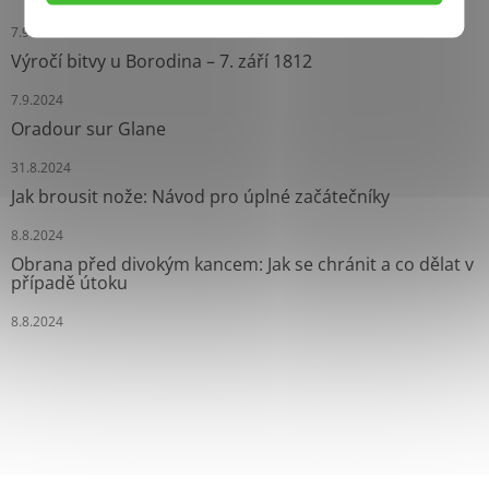
7.9.2024
Výročí bitvy u Borodina – 7. září 1812
7.9.2024
Oradour sur Glane
31.8.2024
Jak brousit nože: Návod pro úplné začátečníky
8.8.2024
Obrana před divokým kancem: Jak se chránit a co dělat v
případě útoku
8.8.2024