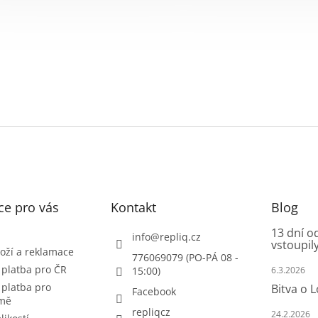
ce pro vás
Kontakt
Blog
13 dní o
info
@
repliq.cz
vstoupily
oží a reklamace
776069079 (PO-PÁ 08 -
 platba pro ČR
15:00)
6.3.2026
 platba pro
Bitva o 
Facebook
emě
repliqcz
24.2.2026