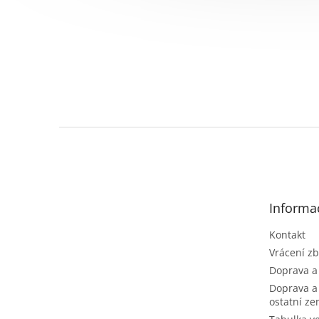
Z
á
p
a
t
Informa
í
Kontakt
Vrácení zb
Doprava a
Doprava a
ostatní z