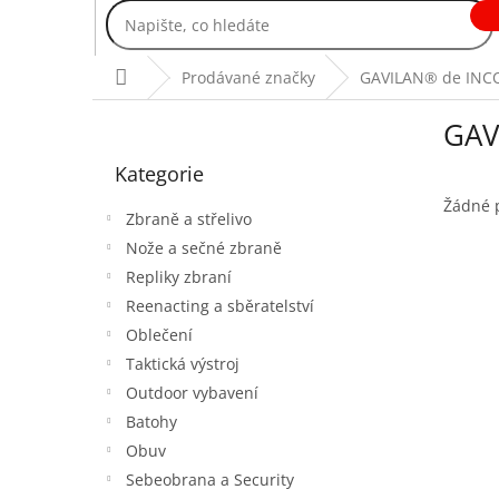
Přejít
na
obsah
Domů
Prodávané značky
GAVILAN® de IN
P
GAV
o
Přeskočit
s
Kategorie
kategorie
t
r
Žádné 
Zbraně a střelivo
a
Nože a sečné zbraně
n
Repliky zbraní
n
í
Reenacting a sběratelství
p
Oblečení
a
Taktická výstroj
n
Outdoor vybavení
e
Batohy
l
Obuv
Sebeobrana a Security