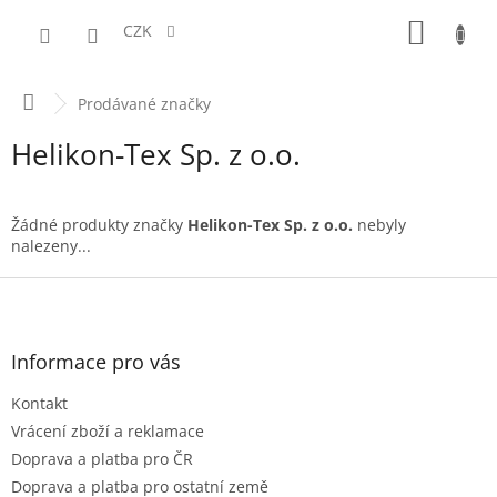
Přejít
NÁKUPN
na
CZK
obsah
KOŠÍK
Domů
Prodávané značky
Helikon-Tex Sp. z o.o.
Žádné produkty značky
Helikon-Tex Sp. z o.o.
nebyly
nalezeny...
Z
á
p
a
Informace pro vás
t
Kontakt
í
Vrácení zboží a reklamace
Doprava a platba pro ČR
Doprava a platba pro ostatní země