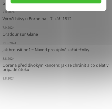
Grease Gun: Ikonický Samopal Druhé světové války
7.9.2024
Výročí bitvy u Borodina – 7. září 1812
7.9.2024
Oradour sur Glane
31.8.2024
Jak brousit nože: Návod pro úplné začátečníky
8.8.2024
Obrana před divokým kancem: Jak se chránit a co dělat v
případě útoku
8.8.2024