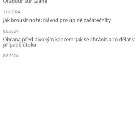
Oradour sur Glane
31.8.2024
Jak brousit nože: Návod pro úplné začátečníky
8.8.2024
Obrana před divokým kancem: Jak se chránit a co dělat v
případě útoku
8.8.2024