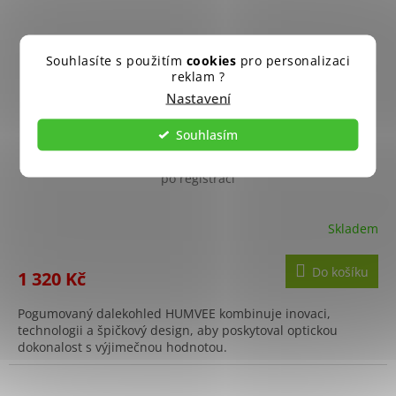
Souhlasíte s použitím
cookies
pro personalizaci
reklam ?
Nastavení
Souhlasím
Dalekohled TELESKOPICKÝ 12x30 pogumovaný
+ Sleva 10%
po registraci
Skladem
Do košíku
1 320 Kč
Pogumovaný dalekohled HUMVEE kombinuje inovaci,
technologii a špičkový design, aby poskytoval optickou
dokonalost s výjimečnou hodnotou.