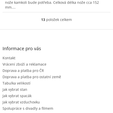
nože kamkoli bude potřeba. Celková délka nože cca 152
mm....
13
položek celkem
O
v
l
Z
á
á
d
p
a
a
Informace pro vás
c
t
í
Kontakt
í
p
r
Vrácení zboží a reklamace
v
Doprava a platba pro ČR
k
Doprava a platba pro ostatní země
y
Tabulka velikostí
v
ý
Jak vybrat stan
p
Jak vybrat spacák
i
Jak vybrat vzduchovku
s
u
Spolupráce s divadly a filmem