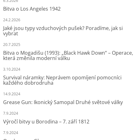
6.3.2026
Bitva o Los Angeles 1942
24.2.2026
Jaké jsou typy vzduchových pušek? Poradíme, jak si
vybrat
20.7.2025
Bitva o Mogadišu (1993): „Black Hawk Down“ – Operace,
která změnila moderní válku
3.10.2024
Survival náramky: Neprávem opomíjení pomocníci
každého dobrodruha
14.9.2024
Grease Gun: Ikonický Samopal Druhé světové války
7.9.2024
Výročí bitvy u Borodina – 7. září 1812
7.9.2024