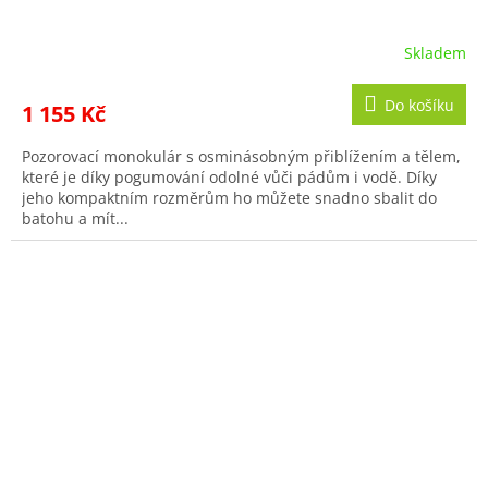
Skladem
Do košíku
1 155 Kč
Pozorovací monokulár s osminásobným přiblížením a tělem,
které je díky pogumování odolné vůči pádům i vodě. Díky
jeho kompaktním rozměrům ho můžete snadno sbalit do
batohu a mít...