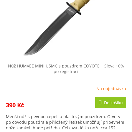
p
d
r
u
o
k
d
t
u
ů
k
t
ů
Nůž HUMVEE MINI USMC s pouzdrem COYOTE
+ Sleva 10%
po registraci
Na objednávku
Do košíku
390 Kč
Menší nůž s pevnou čepelí a plastovým pouzdrem. Otvory
po obvodu pouzdra a přiložený řetízek umožňují připevnění
nože kamkoli bude potřeba. Celková délka nože cca 152