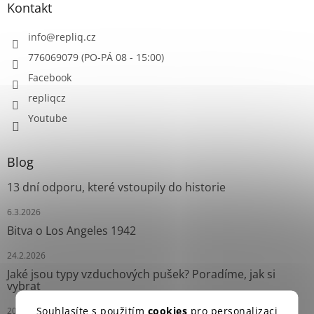
Kontakt
info
@
repliq.cz
776069079 (PO-PÁ 08 - 15:00)
Facebook
repliqcz
Youtube
Blog
13 dní odporu, které vstoupily do historie
6.3.2026
Bitva o Los Angeles 1942
24.2.2026
Jaké jsou typy vzduchových pušek? Poradíme, jak si
vybrat
Souhlasíte s použitím
cookies
pro personalizaci
20.7.2025