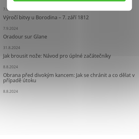
7.9.2024
Výročí bitvy u Borodina – 7. září 1812
7.9.2024
Oradour sur Glane
31.8.2024
Jak brousit nože: Návod pro úplné začátečníky
8.8.2024
Obrana před divokým kancem: Jak se chránit a co dělat v
případě útoku
8.8.2024