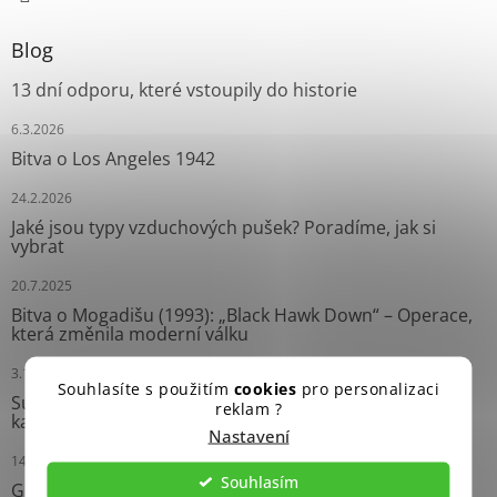
Blog
13 dní odporu, které vstoupily do historie
6.3.2026
Bitva o Los Angeles 1942
24.2.2026
Jaké jsou typy vzduchových pušek? Poradíme, jak si
vybrat
20.7.2025
Bitva o Mogadišu (1993): „Black Hawk Down“ – Operace,
která změnila moderní válku
3.10.2024
Souhlasíte s použitím
cookies
pro personalizaci
Survival náramky: Neprávem opomíjení pomocníci
reklam ?
každého dobrodruha
Nastavení
14.9.2024
Souhlasím
Grease Gun: Ikonický Samopal Druhé světové války