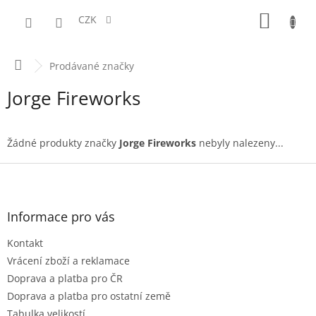
Přejít
NÁKUPN
na
CZK
obsah
KOŠÍK
Domů
Prodávané značky
Jorge Fireworks
Žádné produkty značky
Jorge Fireworks
nebyly nalezeny...
Z
á
p
a
Informace pro vás
t
Kontakt
í
Vrácení zboží a reklamace
Doprava a platba pro ČR
Doprava a platba pro ostatní země
Tabulka velikostí