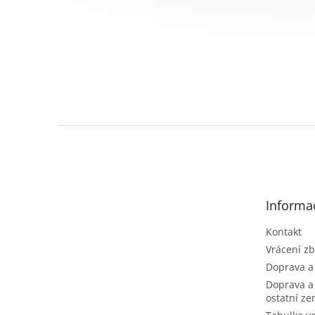
Z
á
p
a
t
Informa
í
Kontakt
Vrácení zb
Doprava a
Doprava a
ostatní z