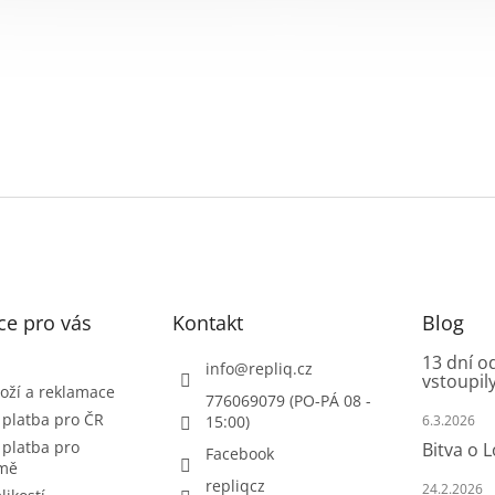
ce pro vás
Kontakt
Blog
13 dní o
info
@
repliq.cz
vstoupily
oží a reklamace
776069079 (PO-PÁ 08 -
 platba pro ČR
15:00)
6.3.2026
 platba pro
Bitva o 
Facebook
emě
repliqcz
24.2.2026