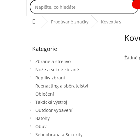
Přejít
na
obsah
Domů
Prodávané značky
Kovex Ars
P
Kov
o
Přeskočit
s
Kategorie
kategorie
t
r
Žádné 
Zbraně a střelivo
a
Nože a sečné zbraně
n
Repliky zbraní
n
í
Reenacting a sběratelství
p
Oblečení
a
Taktická výstroj
n
Outdoor vybavení
e
Batohy
l
Obuv
Sebeobrana a Security