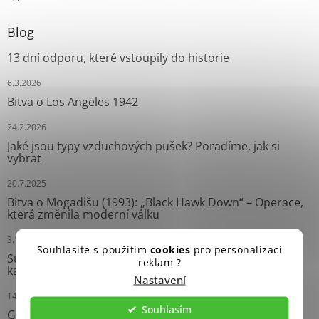
Blog
13 dní odporu, které vstoupily do historie
6.3.2026
Bitva o Los Angeles 1942
24.2.2026
Jaké jsou typy vzduchových pušek? Poradíme, jak si
vybrat
20.7.2025
Bitva o Mogadišu (1993): „Black Hawk Down“ – Operace,
která změnila moderní válku
3.10.2024
Souhlasíte s použitím
cookies
pro personalizaci
Survival náramky: Neprávem opomíjení pomocníci
reklam ?
každého dobrodruha
Nastavení
14.9.2024
Souhlasím
Grease Gun: Ikonický Samopal Druhé světové války