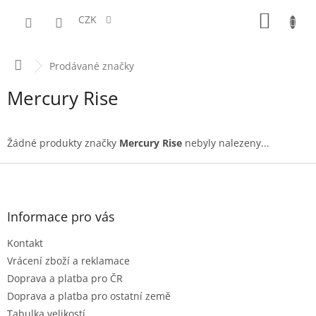
Přejít
NÁKUPN
na
CZK
obsah
KOŠÍK
Domů
Prodávané značky
Mercury Rise
Žádné produkty značky
Mercury Rise
nebyly nalezeny...
Z
á
p
a
Informace pro vás
t
Kontakt
í
Vrácení zboží a reklamace
Doprava a platba pro ČR
Doprava a platba pro ostatní země
Tabulka velikostí