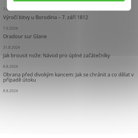
7.9.2024
Výročí bitvy u Borodina – 7. září 1812
7.9.2024
Oradour sur Glane
31.8.2024
Jak brousit nože: Návod pro úplné začátečníky
8.8.2024
Obrana před divokým kancem: Jak se chránit a co dělat v
případě útoku
8.8.2024