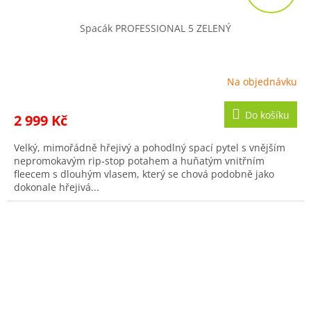
A
R
Spacák PROFESSIONAL 5 ZELENÝ
M
A
Na objednávku
Do košíku
2 999 Kč
Velký, mimořádně hřejivý a pohodlný spací pytel s vnějším
nepromokavým rip‑stop potahem a huňatým vnitřním
fleecem s dlouhým vlasem, který se chová podobně jako
dokonale hřejivá...