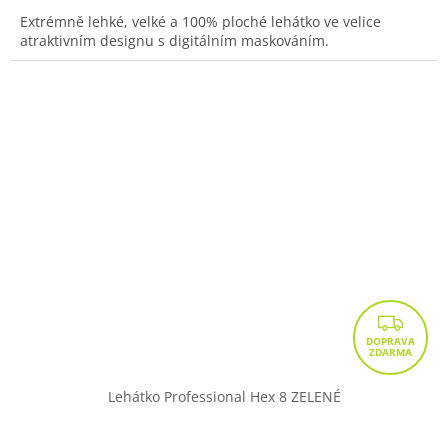
Extrémně lehké, velké a 100% ploché lehátko ve velice
atraktivním designu s digitálním maskováním.
Z
D
A
R
Lehátko Professional Hex 8 ZELENÉ
M
A