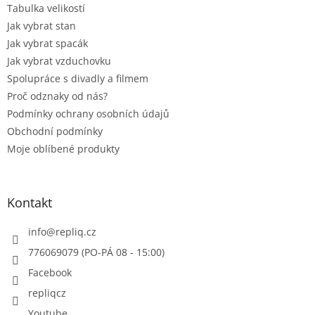
Tabulka velikostí
v
ý
Jak vybrat stan
p
Jak vybrat spacák
i
Jak vybrat vzduchovku
s
u
Spolupráce s divadly a filmem
Proč odznaky od nás?
Podmínky ochrany osobních údajů
Obchodní podmínky
Moje oblíbené produkty
Kontakt
info
@
repliq.cz
776069079 (PO-PÁ 08 - 15:00)
Facebook
repliqcz
Youtube