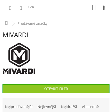
Přejít
NÁKUPN
na
CZK
obsah
KOŠÍK
Domů
Prodávané značky
MIVARDI
OTEVŘÍT FILTR
Ř
a
Nejprodávanější
Nejlevnější
Nejdražší
Abecedně
z