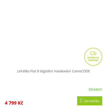
Z
D
A
R
Lehátko Flat 8 digitální maskování CamoCODE
M
A
Skladem
Do košíku
4 799 Kč