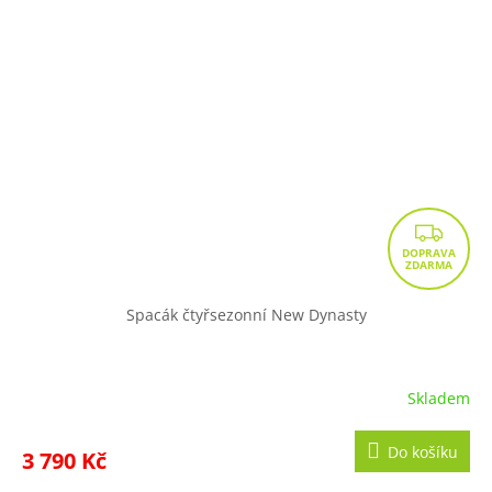
Z
D
A
R
Spacák čtyřsezonní New Dynasty
M
A
Skladem
Do košíku
3 790 Kč