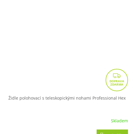
Z
D
A
R
Židle polohovací s teleskopickými nohami Professional Hex
M
A
Skladem