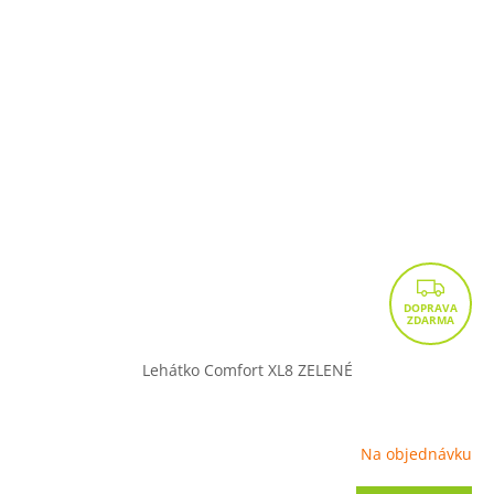
Z
D
A
R
Lehátko Comfort XL8 ZELENÉ
M
A
Na objednávku