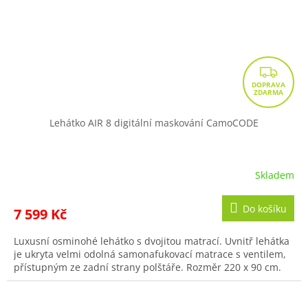
Z
D
A
R
Lehátko AIR 8 digitální maskování CamoCODE
M
A
Skladem
Do košíku
7 599 Kč
Luxusní osminohé lehátko s dvojitou matrací. Uvnitř lehátka
je ukryta velmi odolná samonafukovací matrace s ventilem,
přístupným ze zadní strany polštáře. Rozměr 220 x 90 cm.