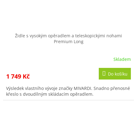
Židle s vysokým opěradlem a teleskopickými nohami
Premium Long
Skladem
Do košíku
1 749 Kč
Výsledek vlastního vývoje značky MIVARDI. Snadno přenosné
křeslo s dvoudílným skládacím opěradlem.