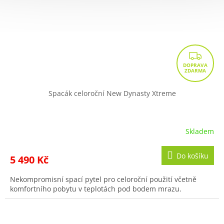
Z
D
A
R
Spacák celoroční New Dynasty Xtreme
M
A
Skladem
Do košíku
5 490 Kč
Nekompromisní spací pytel pro celoroční použití včetně
komfortního pobytu v teplotách pod bodem mrazu.