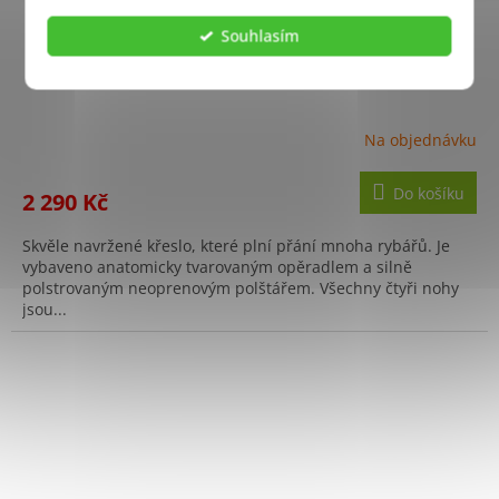
Souhlasím
Židle polohovací Comfort Quattro
Na objednávku
Do košíku
2 290 Kč
Skvěle navržené křeslo, které plní přání mnoha rybářů. Je
vybaveno anatomicky tvarovaným opěradlem a silně
polstrovaným neoprenovým polštářem. Všechny čtyři nohy
jsou...