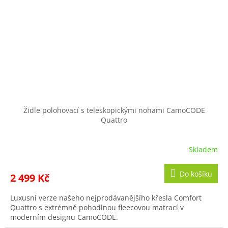
Židle polohovací s teleskopickými nohami CamoCODE
Quattro
Skladem
Do košíku
2 499 Kč
Luxusní verze našeho nejprodávanějšího křesla Comfort
Quattro s extrémně pohodlnou fleecovou matrací v
moderním designu CamoCODE.