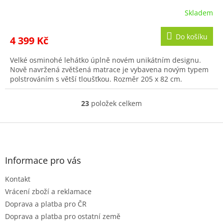
Skladem
Do košíku
4 399 Kč
Velké osminohé lehátko úplně novém unikátním designu.
Nově navržená zvětšená matrace je vybavena novým typem
polstrováním s větší tloušťkou. Rozměr 205 x 82 cm.
23
položek celkem
O
v
l
Z
á
á
d
p
a
a
Informace pro vás
c
t
í
Kontakt
í
p
r
Vrácení zboží a reklamace
v
Doprava a platba pro ČR
k
Doprava a platba pro ostatní země
y