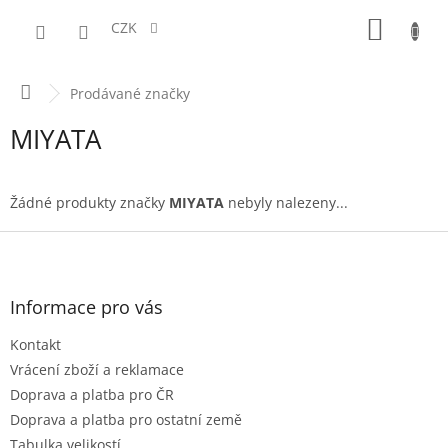
Přejít
NÁKUPN
na
CZK
obsah
KOŠÍK
Domů
Prodávané značky
MIYATA
Žádné produkty značky
MIYATA
nebyly nalezeny...
Z
á
p
a
Informace pro vás
t
Kontakt
í
Vrácení zboží a reklamace
Doprava a platba pro ČR
Doprava a platba pro ostatní země
Tabulka velikostí