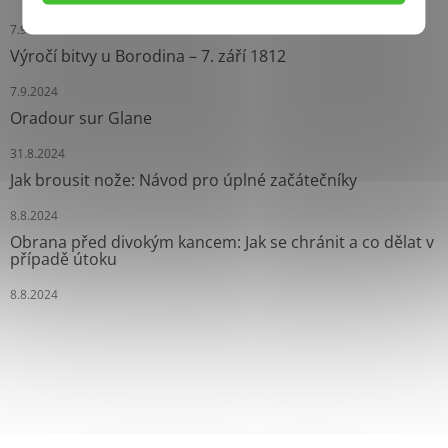
7.9.2024
Výročí bitvy u Borodina – 7. září 1812
7.9.2024
Oradour sur Glane
31.8.2024
Jak brousit nože: Návod pro úplné začátečníky
8.8.2024
Obrana před divokým kancem: Jak se chránit a co dělat v
případě útoku
8.8.2024