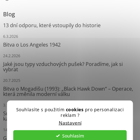
Blog
13 dní odporu, které vstoupily do historie
6.3.2026
Bitva o Los Angeles 1942
24.2.2026
Jaké jsou typy vzduchových pušek? Poradíme, jak si
vybrat
20.7.2025
Bitva o Mogadišu (1993): „Black Hawk Down“ – Operace,
která změnila moderní válku
3.10.2024
Souhlasíte s použitím
cookies
pro personalizaci
Survival náramky: Neprávem opomíjení pomocníci
reklam ?
každého dobrodruha
Nastavení
14.9.2024
Souhlasím
Grease Gun: Ikonický Samopal Druhé světové války