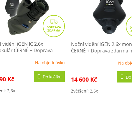
Z
D
A
R
 vidění iGEN IC 2.6x
Noční vidění iGEN 2.6x mo
kulár ČERNÉ
+ Doprava
M
ČERNÉ
+ Doprava zdarma n
ma na další nákup
nákup
A
Na objednávku
Na obj
Do košíku
Do
90 Kč
14 600 Kč
ní: 2,6x
Zvětšení: 2,6x
O
v
l
á
d