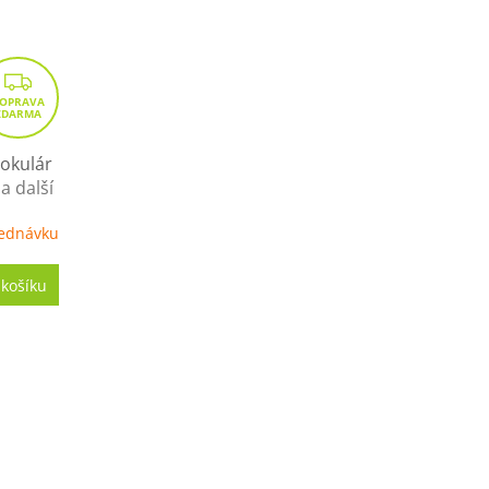
Z
D
A
R
nokulár
a další
M
A
ednávku
 košíku