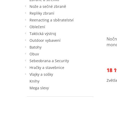
s
o
Nože a sečné zbraně
p
d
Repliky zbraní
r
u
Reenacting a sběratelství
o
k
Oblečení
d
t
u
ů
Taktická výstroj
Noční
k
Outdoor vybavení
mono
t
Batohy
zdar
ů
Obuv
Sebeobrana a Security
Hračky a stavebnice
18 1
Vlajky a sošky
Zvětše
Knihy
Mega slevy