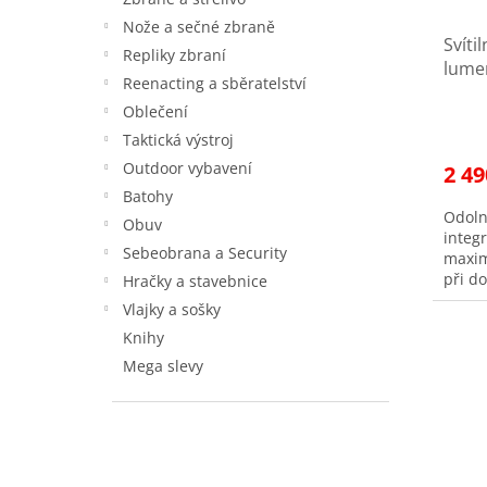
t
u
ů
Nože a sečné zbraně
Svíti
k
Repliky zbraní
lum
t
Reenacting a sběratelství
další
ů
Oblečení
Taktická výstroj
Outdoor vybavení
2 49
Batohy
Odolná
Obuv
integ
Sebeobrana a Security
maxim
při d
Hračky a stavebnice
Vlajky a sošky
Knihy
Mega slevy