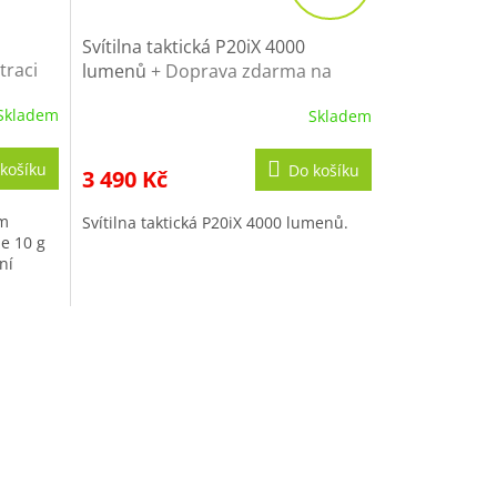
A
R
Svítilna taktická P20iX 4000
traci
lumenů
+ Doprava zdarma na
M
další nákup
A
Skladem
Skladem
košíku
Do košíku
3 490 Kč
ým
Svítilna taktická P20iX 4000 lumenů.
ze 10 g
ní