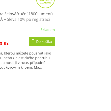
D
A
R
lna čelová/ruční 1800 lumenů
NÁ
+ Sleva 10% po registraci
M
A
Skladem
Do košíku
0 Kč
na, kterou můžete používat jako
ku nebo z elastického popruhu
 a nosit ji v ruce, případně
out kovovým klipem. Max.
ost 1800 lm, max. doba svícení...
O
v
l
á
d
a
c