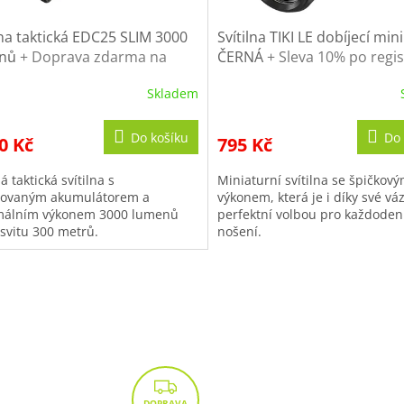
lna taktická EDC25 SLIM 3000
Svítilna TIKI LE dobíjecí mini
enů
+ Doprava zdarma na
ČERNÁ
+ Sleva 10% po regis
 nákup
Skladem
Do košíku
Do 
0 Kč
795 Kč
 taktická svítilna s
Miniaturní svítilna se špičkov
rovaným akumulátorem a
výkonem, která je i díky své vá
álním výkonem 3000 lumenů
perfektní volbou pro každoden
osvitu 300 metrů.
nošení.
Z