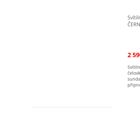
Svíti
ČER
2 59
Svítil
čelov
sundat
připn
svítiv