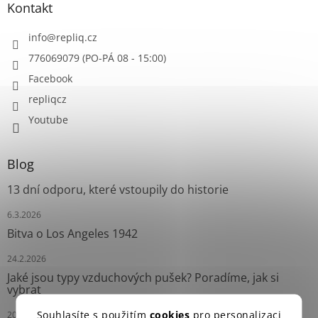
Kontakt
info
@
repliq.cz
776069079 (PO-PÁ 08 - 15:00)
Facebook
repliqcz
Youtube
Blog
13 dní odporu, které vstoupily do historie
6.3.2026
Bitva o Los Angeles 1942
24.2.2026
Jaké jsou typy vzduchových pušek? Poradíme, jak si
vybrat
Souhlasíte s použitím
cookies
pro personalizaci
20.7.2025