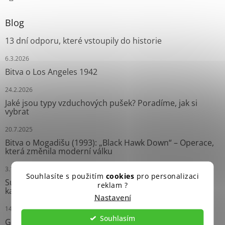
Blog
13 dní odporu, které vstoupily do historie
6.3.2026
Bitva o Los Angeles 1942
24.2.2026
Jaké jsou typy vzduchových pušek? Poradíme, jak si
vybrat
20.7.2025
Bitva o Mogadišu (1993): „Black Hawk Down“ – Operace,
která změnila moderní válku
3.10.2024
Souhlasíte s použitím
cookies
pro personalizaci
Survival náramky: Neprávem opomíjení pomocníci
reklam ?
každého dobrodruha
Nastavení
14.9.2024
Souhlasím
Grease Gun: Ikonický Samopal Druhé světové války