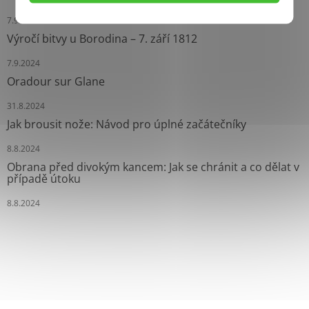
7.9.2024
Výročí bitvy u Borodina – 7. září 1812
7.9.2024
Oradour sur Glane
31.8.2024
Jak brousit nože: Návod pro úplné začátečníky
8.8.2024
Obrana před divokým kancem: Jak se chránit a co dělat v
případě útoku
8.8.2024