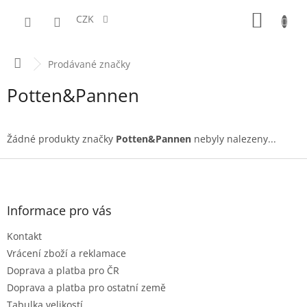
Přejít
NÁKUPN
na
CZK
obsah
KOŠÍK
Domů
Prodávané značky
Potten&Pannen
Žádné produkty značky
Potten&Pannen
nebyly nalezeny...
Z
á
p
a
Informace pro vás
t
Kontakt
í
Vrácení zboží a reklamace
Doprava a platba pro ČR
Doprava a platba pro ostatní země
Tabulka velikostí